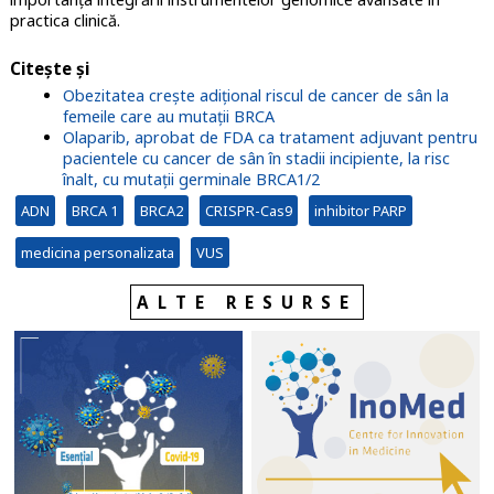
practica clinică.
Citește și
Obezitatea crește adițional riscul de cancer de sân la
femeile care au mutații BRCA
Olaparib, aprobat de FDA ca tratament adjuvant pentru
pacientele cu cancer de sân în stadii incipiente, la risc
înalt, cu mutații germinale BRCA1/2
ADN
BRCA 1
BRCA2
CRISPR-Cas9
inhibitor PARP
medicina personalizata
VUS
ALTE RESURSE