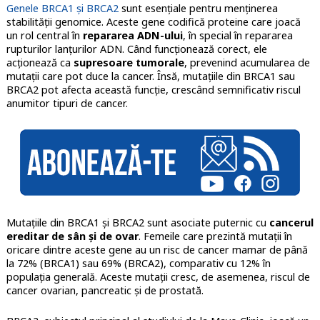
Genele BRCA1 și BRCA2
sunt esențiale pentru menținerea
stabilității genomice. Aceste gene codifică proteine care joacă
un rol central în
repararea ADN-ului
, în special în repararea
rupturilor lanțurilor ADN. Când funcționează corect, ele
acționează ca
supresoare tumorale
, prevenind acumularea de
mutații care pot duce la cancer. Însă, mutațiile din BRCA1 sau
BRCA2 pot afecta această funcție, crescând semnificativ riscul
anumitor tipuri de cancer.
Mutațiile din BRCA1 și BRCA2 sunt asociate puternic cu
cancerul
ereditar de sân și de ovar
. Femeile care prezintă mutații în
oricare dintre aceste gene au un risc de cancer mamar de până
la 72% (BRCA1) sau 69% (BRCA2), comparativ cu 12% în
populația generală. Aceste mutații cresc, de asemenea, riscul de
cancer ovarian, pancreatic și de prostată.