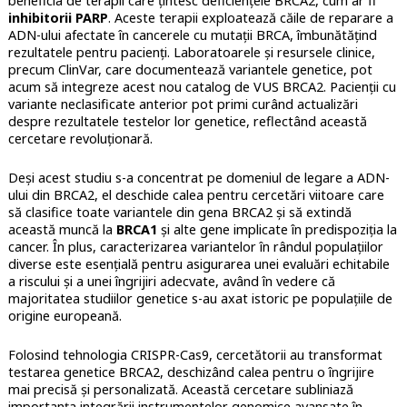
beneficia de terapii care țintesc deficiențele BRCA2, cum ar fi
inhibitorii PARP
. Aceste terapii exploatează căile de reparare a
ADN-ului afectate în cancerele cu mutații BRCA, îmbunătățind
rezultatele pentru pacienți. Laboratoarele și resursele clinice,
precum ClinVar, care documentează variantele genetice, pot
acum să integreze acest nou catalog de VUS BRCA2. Pacienții cu
variante neclasificate anterior pot primi curând actualizări
despre rezultatele testelor lor genetice, reflectând această
cercetare revoluționară.
Deși acest studiu s-a concentrat pe domeniul de legare a ADN-
ului din BRCA2, el deschide calea pentru cercetări viitoare care
să clasifice toate variantele din gena BRCA2 și să extindă
această muncă la
BRCA1
și alte gene implicate în predispoziția la
cancer. În plus, caracterizarea variantelor în rândul populațiilor
diverse este esențială pentru asigurarea unei evaluări echitabile
a riscului și a unei îngrijiri adecvate, având în vedere că
majoritatea studiilor genetice s-au axat istoric pe populațiile de
origine europeană.
Folosind tehnologia CRISPR-Cas9, cercetătorii au transformat
testarea genetice BRCA2, deschizând calea pentru o îngrijire
mai precisă și personalizată. Această cercetare subliniază
importanța integrării instrumentelor genomice avansate în