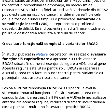
BRCA2, subiectul principal al studiului de la Mayo Clinic, joacă un
rol central în recombinarea omoloagă, un mecanism de
reparare a ADN-ului cu o fidelitate ridicată. Variantele din BRCA2
pot crește sau nu riscul de cancer, iar diferențierea între cele
două a fost de-a lungul timpului o provocare.
Variantele de
semnifica
ț
ie incert
ă
(VUS)
au reprezentat o problemă
deosebit de dificilă, lăsând pacienții și medicii în incertitudine cu
privire la gestionarea adecvată a riscului de cancer.
O evaluare func
ț
ional
ă
complet
ă
a variantelor BRCA2
În studiul publicat în
Nature
, cercetătorii au realizat o
evaluare
func
ț
ional
ă
cuprinz
ă
toare
a aproape 7.000 de variante
BRCA2 situate în domeniul esențial de legare a ADN-ului al genei.
Această regiune este vitală pentru rolul BRCA2 în repararea
ADN-ului, ceea ce o face un punct central pentru variantele cu
potențial impact asupra riscului de cancer.
Echipa a utilizat tehnologia
CRISPR-Cas9
pentru a evalua
sistematic impactul funcțional al fiecărei variante, ceea ce a
condus la clasificarea clinică a 91% dintre VUS-urile neclasificate
anterior din această regiune, reducând dramatic incertitudinea
care a persistat mult timp în testarea genetică BRCA2.