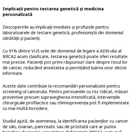
Implica
ț
ii pentru testarea genetic
ă
ș
i medicina
personalizat
ă
Descoperirile au implicații imediate și profunde pentru
laboratoarele de testare genetică, profesioniștii din domeniul
sănătății și pacienți.
Cu 91% dintre VUS-urile din domeniul de legare a ADN-ului al
BRCA2 acum clasificate, testarea genetică poate oferi rezultate
mai precise. Pacienții pot primi răspunsuri clare despre riscul lor
de cancer, reducând anxietatea și permițând luarea unor decizii
informate.
Aceste date contribuie la recomandări personalizate pentru
screening-ul cancerului. Pentru persoanele cu risc ridicat, măsuri
preventive precum supravegherea intensificată, intervențiile
chirurgicale profilactice sau chimioprevenția pot fi implementate
cu mai multă încredere.
Studiul ajută, de asemenea, la identificarea pacienților cu cancer
de sân, ovarian, pancreatic sau de prostată care ar putea