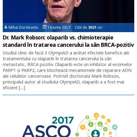
Mihai Dorobantu
14 iunie 2017 Citit de
3031
ori
Dr. Mark Robson: olaparib vs. chimioterapie
standard în tratarea cancerului la sân BRCA-pozitiv
Studiul clinic de fază 3 OlympiAD a arătat efectele benefice ale
tratamentului cu olaparib în tratarea cancerului la sân
metastatic, BRCA pozitiv. Olaparib este un inhibitor al enzimelor
PARP1 și PARP2, care blochează mecanismele de reparare ADN
ale celulelor canceroase. Potrivit doctorului Mark Robson,
principalul autor al studiului OlympiAD, olaparib a a fost mai
eficient […]