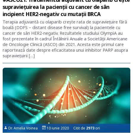
supraviețuirea la pacienții cu cancer de sân
incipient HER2-negativ cu mutații BRCA
Terapia adjuvantă cu olaparib crește rata de supraviețuire fără
boală (DDFS – distant disease free survival) la pacientele cu
cancer de sân HER2-negativ. Rezultatele studiului OlympiA au
fost prezentate în cadrul Întâlnirii Anuale a Societății Americane
de Oncologie Clinică (ASCO) din 2021. Acesta este primul care
raportează date despre eficacitatea unui inhibitor PARP asupra
supraviețuirii […]
Dr. Amelia Voinea
10 iunie 2020 Citit de
2973
ori