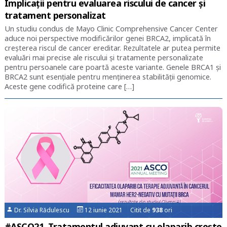
Implicații pentru evaluarea riscului de cancer și
tratament personalizat
Un studiu condus de Mayo Clinic Comprehensive Cancer Center
aduce noi perspective modificărilor genei BRCA2, implicată în
creșterea riscul de cancer ereditar. Rezultatele ar putea permite
evaluări mai precise ale riscului și tratamente personalizate
pentru persoanele care poartă aceste variante. Genele BRCA1 și
BRCA2 sunt esențiale pentru menținerea stabilității genomice.
Aceste gene codifică proteine care […]
Dr. Silvia Rădulescu
12 iunie 2021 Citit de
938
ori
#ASCO21. Tratamentul adjuvant cu olaparib crește