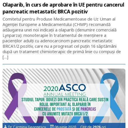
Olaparib, în curs de aprobare în UE pentru cancerul
pancreatic metastatic BRCA pozitiv
Comitetul pentru Produse Medicamentoase de Uz Uman al
Agenției Europene a Medicamentului (CHMP) recomandă
adăugarea unei noi indicații a olaparib (denumire comercială
Lynparza): monoterapie în tratamentul de menținere a
pacienților adulți cu adenocarcinom pancreatic metastatic
BRCA1/2 pozitiv, care nu a progresat cel puțin 16 săptămâni
după un tratament chimioterapic de primă linie cu compuși de
[…]
Dr. Carmina Georgescu
06 iunie 2020 Citit de
2976
ori