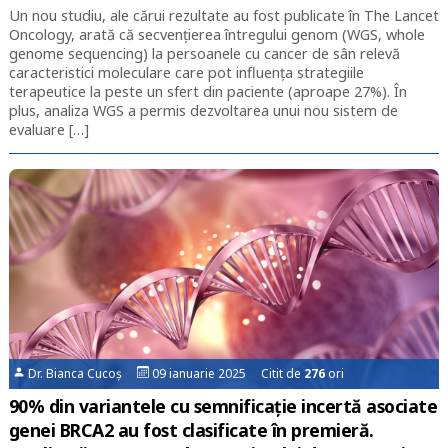
Un nou studiu, ale cărui rezultate au fost publicate în The Lancet
Oncology, arată că secvenţierea întregului genom (WGS, whole
genome sequencing) la persoanele cu cancer de sân relevă
caracteristici moleculare care pot influenţa strategiile
terapeutice la peste un sfert din paciente (aproape 27%). În
plus, analiza WGS a permis dezvoltarea unui nou sistem de
evaluare […]
Dr. Bianca Cucoș
09 ianuarie 2025 Citit de
276
ori
90% din variantele cu semnificație incertă asociate
genei BRCA2 au fost clasificate în premieră.