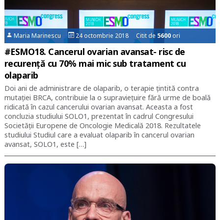
Maria Marinescu
24 octombrie 2018 Citit de
5600
ori
#ESMO18. Cancerul ovarian avansat- risc de
recurență cu 70% mai mic sub tratament cu
olaparib
Doi ani de administrare de olaparib, o terapie țintită contra
mutației BRCA, contribuie la o supraviețuire fără urme de boală
ridicată în cazul cancerului ovarian avansat. Aceasta a fost
concluzia studiului SOLO1, prezentat în cadrul Congresului
Societății Europene de Oncologie Medicală 2018. Rezultatele
studiului Studiul care a evaluat olaparib în cancerul ovarian
avansat, SOLO1, este […]