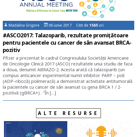
Madalina Grigore
06 iunie 2017 Citit de
1565
ori
#ASCO2017: Talazoparib, rezultate promițătoare
pentru pacientele cu cancer de sân avansat BRCA-
pozitiv
Pfizer a prezentat în cadrul Congresulului Societății Americane
de Oncologie Clinică 2017 (ASCO) rezultatele unui studiu de faza
a doua, denumit ABRAZO-2. Acesta arată că talazoparib (un
compus anticancer experimental numit inhibitor PARP – poli
(ADP–riboză) polimerază) a demonstrat activitate antitumorală
la pacientele cu cancer de sân avansat cu gena BRCA 1 / 2-
pozitivă (gBRCA+) . “În […]
ALTE RESURSE