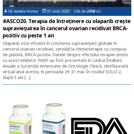
Dr. Amelia Voinea
01 iunie 2020 Citit de
2358
ori
#ASCO20. Terapia de întreținere cu olaparib crește
supraviețuirea în cancerul ovarian recidivat BRCA-
pozitiv cu peste 1 an
Olaparib este eficient în creșterea supraviețuirii globale în
cancerul ovarian recidivat, sensibil la chimioterapie cu compuși
de platină, BRCA-pozitiv. Datele despre efectului terapiei țintite
cu acest inhibitor PARP au fost prezentate în cadrul Întâlnirii
Anuale a Societății Americane de Oncologie Clinică, desfășurată
virtual anul acesta, în perioada 29-31 mai. În studiul SOLO-2,
după 5 ani […]