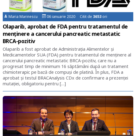
Maria Marinescu
06 ianuarie 2020 Citit de
3653
ori
Olaparib, aprobat de FDA pentru tratamentul de
menținere a cancerului pancreatic metastatic
BRCA-pozitiv
Olaparib a fost aprobat de Administrația Alimentelor și
Medicamentelor SUA (FDA) pentru tratamentul de menținere al
cancerului pancreatic metastatic BRCA-pozitiv, care nu a
progresat timp de minimum 16 săptămâni după un tratament
chimioterapic pe bază de compuși de platină. În plus, FDA a
aprobat și testul BRACAnalysis CDx de confirmare a prezenței
mutației, obligatoriu pentru […]