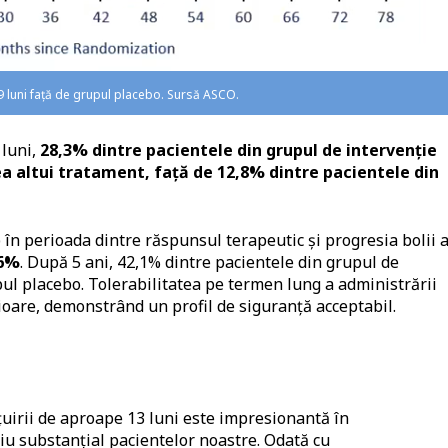
9 luni față de grupul placebo. Sursă ASCO.
 luni,
28,3% dintre pacientele din grupul de intervenție
ea altui tratament, față de 12,8% dintre pacientele din
în perioada dintre răspunsul terapeutic și progresia bolii 
26%
. După 5 ani, 42,1% dintre pacientele din grupul de
pul placebo. Tolerabilitatea pe termen lung a administrării
rioare, demonstrând un profil de siguranță acceptabil.
irii de aproape 13 luni este impresionantă în
iu substanțial pacientelor noastre. Odată cu