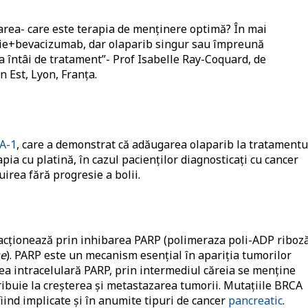
rea- care este terapia de menținere optimă? În mai
apie+bevacizumab, dar olaparib singur sau împreună
a întâi de tratament”- Prof Isabelle Ray-Coquard, de
 Est, Lyon, Franța.
A-1
, care a demonstrat că adăugarea olaparib la tratamentu
ia cu platină, în cazul pacienților diagnosticați cu cancer
irea fără progresie a bolii.
acționează prin inhibarea PARP (polimeraza poli-ADP riboz
se
). PARP este un mecanism esențial în apariția tumorilor
ea intracelulară PARP, prin intermediul căreia se menține
ribuie la creșterea și metastazarea tumorii. Mutațiile BRCA
ind implicate și în anumite tipuri de cancer
pancreatic
.