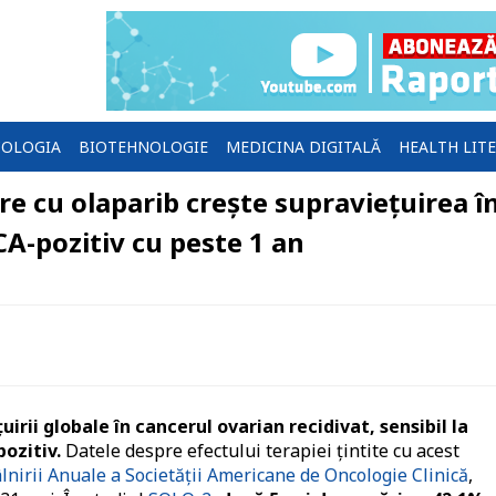
OLOGIA
BIOTEHNOLOGIE
MEDICINA DIGITALĂ
HEALTH LIT
re cu olaparib crește supraviețuirea î
CA-pozitiv cu peste 1 an
irii globale în cancerul ovarian recidivat, sensibil la
ozitiv.
Datele despre efectului terapiei țintite cu acest
âlnirii Anuale a Societății Americane de Oncologie Clinică
,