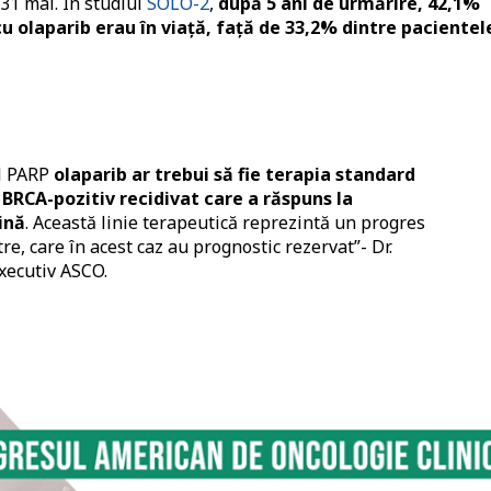
-31 mai. În studiul
SOLO-2
,
după 5 ani de urmărire, 42,1%
cu olaparib erau în viață, față de 33,2% dintre pacientel
ul PARP
olaparib ar trebui să fie terapia standard
 BRCA-pozitiv recidivat care a răspuns la
ină
. Această linie terapeutică reprezintă un progres
e, care în acest caz au prognostic rezervat”- Dr.
executiv ASCO.