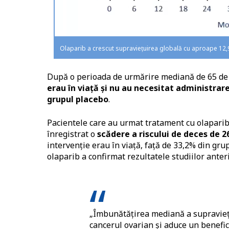
Olaparib a crescut supraviețuirea globală cu aproape 12,
După o perioada de urmărire mediană de 65 de
erau în viață și nu au necesitat administrar
grupul placebo
.
Pacientele care au urmat tratament cu olaparib 
înregistrat o
scădere a riscului de deces de 
intervenție erau în viață, față de 33,2% din gru
olaparib a confirmat rezultatele studiilor ante
„Îmbunătățirea mediană a supraviețu
cancerul ovarian și aduce un benefic