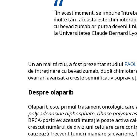
“În acest moment, se impune întreba
multe țări, aceasta este chimioter
cu bevacizumab ar putea deveni lini
la Universitatea Claude Bernard Lyon
Un an mai târziu, a fost prezentat studiul
PAOL
de întreținere cu bevacizumab, după chimioterap
ovarian avansat a crește semnificativ supraviețu
Despre olaparib
Olaparib este primul tratament oncologic care 
poly-adenosine diphosphate–ribose polymera
BRCA-pozitive: această mutație poate activa cal
crescut numărul de diviziuni celulare care cont
cauzează frecvent tumori mamare și ovariene, fi