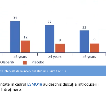
te intervale de la începutul studiului. Sursă ASCO.
ntate în cadrul
ESMO18
au deschis discuția introducerii
 întreținere.