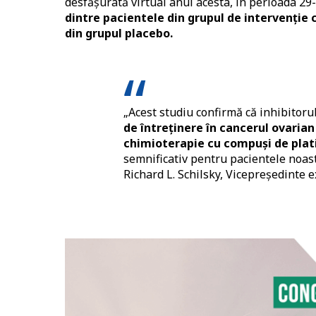
desfășurată virtual anul acesta, în perioada 29
dintre pacientele din grupul de intervenție 
din grupul placebo.
„Acest studiu confirmă că inhibitor
de întreținere în cancerul ovarian
chimioterapie cu compuși de plat
semnificativ pentru pacientele noastr
Richard L. Schilsky, Vicepreședinte 