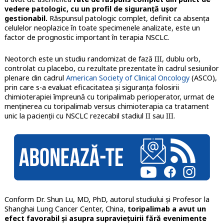
vedere patologic, cu un profil de siguranță ușor
gestionabil.
Răspunsul patologic complet, definit ca absența
celulelor neoplazice în toate specimenele analizate, este un
factor de prognostic important în terapia NSCLC.
Neotorch este un studiu randomizat de fază III, dublu orb,
controlat cu placebo, cu rezultate prezentate în cadrul sesiunilor
plenare din cadrul
American Society of Clinical Oncology
(ASCO),
prin care s-a evaluat eficacitatea și siguranța folosirii
chimioterapiei împreună cu toripalimab perioperator, urmat de
menținerea cu toripalimab versus chimioterapia ca tratament
unic la pacienții cu NSCLC rezecabil stadiul II sau III.
Conform Dr. Shun Lu, MD, PhD, autorul studiului și Profesor la
Shanghai Lung Cancer Center, China,
toripalimab a avut un
efect favorabil și asupra supraviețuirii fără evenimente