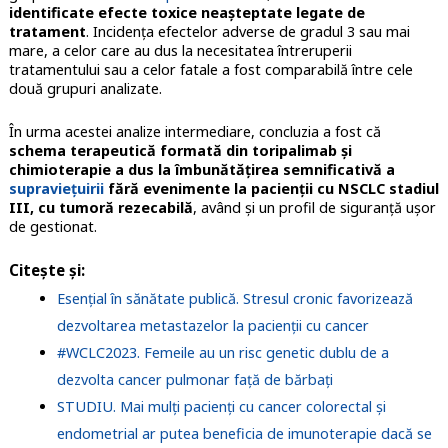
identificate efecte toxice neașteptate legate de
tratament
. Incidența efectelor adverse de gradul 3 sau mai
mare, a celor care au dus la necesitatea întreruperii
tratamentului sau a celor fatale a fost comparabilă între cele
două grupuri analizate.
În urma acestei analize intermediare, concluzia a fost că
schema terapeutică formată din toripalimab și
chimioterapie a dus la îmbunătățirea semnificativă a
supraviețuirii
fără evenimente la pacienții cu NSCLC stadiul
III, cu tumoră rezecabilă
, având și un profil de siguranță ușor
de gestionat.
Citește și:
Esențial în sănătate publică. Stresul cronic favorizează
dezvoltarea metastazelor la pacienții cu cancer
#WCLC2023. Femeile au un risc genetic dublu de a
dezvolta cancer pulmonar față de bărbați
STUDIU. Mai mulți pacienți cu cancer colorectal și
endometrial ar putea beneficia de imunoterapie dacă se