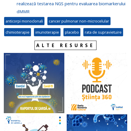
realizează testarea NGS pentru evaluarea biomarkerului
dMMR
anticorpi monoclonali
cancer pulmonar non-microcelular
chimioterapie
imunoterapie
placebo
rata de supravietuire
ALTE RESURSE