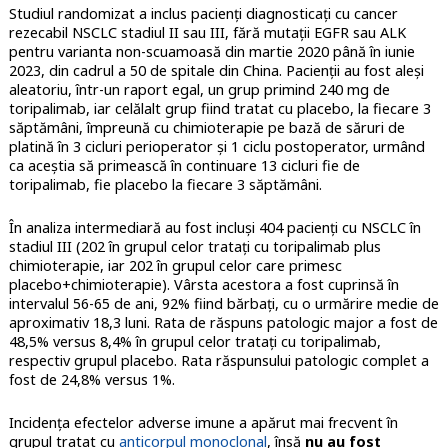
Studiul randomizat a inclus pacienți diagnosticați cu cancer
rezecabil NSCLC stadiul II sau III, fără mutații EGFR sau ALK
pentru varianta non-scuamoasă din martie 2020 până în iunie
2023, din cadrul a 50 de spitale din China. Pacienții au fost aleși
aleatoriu, într-un raport egal, un grup primind 240 mg de
toripalimab, iar celălalt grup fiind tratat cu placebo, la fiecare 3
săptămâni, împreună cu chimioterapie pe bază de săruri de
platină în 3 cicluri perioperator și 1 ciclu postoperator, urmând
ca aceștia să primească în continuare 13 cicluri fie de
toripalimab, fie placebo la fiecare 3 săptămâni.
În analiza intermediară au fost incluși 404 pacienți cu NSCLC în
stadiul III (202 în grupul celor tratați cu toripalimab plus
chimioterapie, iar 202 în grupul celor care primesc
placebo+chimioterapie). Vârsta acestora a fost cuprinsă în
intervalul 56-65 de ani, 92% fiind bărbați, cu o urmărire medie de
aproximativ 18,3 luni. Rata de răspuns patologic major a fost de
48,5% versus 8,4% în grupul celor tratați cu toripalimab,
respectiv grupul placebo. Rata răspunsului patologic complet a
fost de 24,8% versus 1%.
Incidența efectelor adverse imune a apărut mai frecvent în
grupul tratat cu
anticorpul monoclonal
, însă
nu au fost