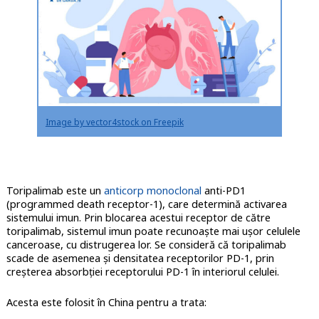
Image by vector4stock on Freepik
Toripalimab este un
anticorp monoclonal
anti-PD1
(programmed death receptor-1), care determină activarea
sistemului imun. Prin blocarea acestui receptor de către
toripalimab, sistemul imun poate recunoaște mai ușor celulele
canceroase, cu distrugerea lor. Se consideră că toripalimab
scade de asemenea și densitatea receptorilor PD-1, prin
creșterea absorbției receptorului PD-1 în interiorul celulei.
Acesta este folosit în China pentru a trata: