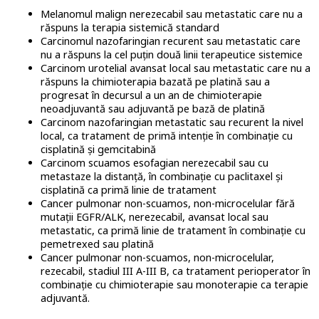
Melanomul malign nerezecabil sau metastatic care nu a
răspuns la terapia sistemică standard
Carcinomul nazofaringian recurent sau metastatic care
nu a răspuns la cel puțin două linii terapeutice sistemice
Carcinom urotelial avansat local sau metastatic care nu a
răspuns la chimioterapia bazată pe platină sau a
progresat în decursul a un an de chimioterapie
neoadjuvantă sau adjuvantă pe bază de platină
Carcinom nazofaringian metastatic sau recurent la nivel
local, ca tratament de primă intenție în combinație cu
cisplatină și gemcitabină
Carcinom scuamos esofagian nerezecabil sau cu
metastaze la distanță, în combinație cu paclitaxel și
cisplatină ca primă linie de tratament
Cancer pulmonar non-scuamos, non-microcelular fără
mutații EGFR/ALK, nerezecabil, avansat local sau
metastatic, ca primă linie de tratament în combinație cu
pemetrexed sau platină
Cancer pulmonar non-scuamos, non-microcelular,
rezecabil, stadiul III A-III B, ca tratament perioperator în
combinație cu chimioterapie sau monoterapie ca terapie
adjuvantă.