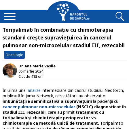
Toripalimab în combinație cu chimioterapia
standard crește supraviețuirea în cancerul
pulmonar non-microcelular stadiul III, rezecabil
Oncologie
Dr. Ana Maria Vasile
06 martie 2024
Citit de
415
ori.
În urma unei
analize
intermediare din cadrul studiului Neotorch,
publicată în Jama Network, cercetătorii au observat o
îmbunătățire semnificativă a supraviețuirii
la pacienții cu
cancer pulmonar non-microcelular
(NSCLC) diagnosticat în
stadiul III, rezecabil
, care au primit
tratament cu
toripalimab și chimioterapie perioperator vs.
chimioterapie ca metodă unică de tratament.
Toripalimab
a avut de asemenea
rate de răspuns complet din punct de