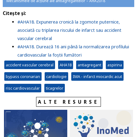
Mecanismele de acțiune ale antiagregantelor – AHA2018
Citește și:
#AHA18. Expunerea cronică la zgomote puternice,
asociată cu triplarea riscului de infarct sau accident
vascular cerebral
#AHA18. Durează 16 ani până la normalizarea profilului
cardiovascular la foștii fumători
accident vascular cerebral
AHA18
antiagregant
aspirina
bypass coronarian
cardiologie
IMA - infarct miocardic acut
risc cardiovascular
ticagrelor
ALTE RESURSE