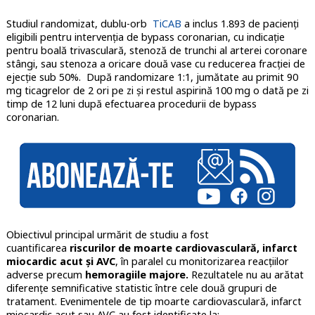
Studiul randomizat, dublu-orb
TiCAB
a inclus 1.893 de pacienți
eligibili pentru intervenția de bypass coronarian, cu indicație
pentru boală trivasculară, stenoză de trunchi al arterei coronare
stângi, sau stenoza a oricare două vase cu reducerea fracției de
ejecție sub 50%. După randomizare 1:1, jumătate au primit 90
mg ticagrelor de 2 ori pe zi și restul aspirină 100 mg o dată pe zi
timp de 12 luni după efectuarea procedurii de bypass
coronarian.
Obiectivul principal urmărit de studiu a fost
cuantificarea
riscurilor de moarte cardiovasculară, infarct
miocardic acut și AVC
, în paralel cu monitorizarea reacțiilor
adverse precum
hemoragiile majore.
Rezultatele nu au arătat
diferențe semnificative statistic între cele două grupuri de
tratament. Evenimentele de tip moarte cardiovasculară, infarct
miocardic acut sau AVC au fost identificate la: