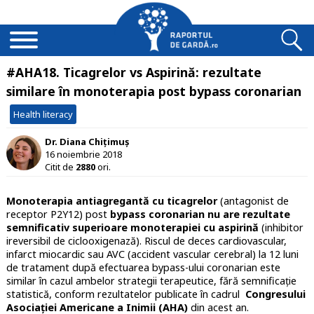
#AHA18. Ticagrelor vs Aspirină: rezultate
similare în monoterapia post bypass coronarian
Health literacy
Dr. Diana Chițimuș
16 noiembrie 2018
Citit de
2880
ori.
Monoterapia antiagregantă cu ticagrelor
(antagonist de
receptor P2Y12) post
bypass coronarian
nu are rezultate
semnificativ superioare monoterapiei cu aspirină
(inhibitor
ireversibil de ciclooxigenază). Riscul de deces cardiovascular,
infarct miocardic sau AVC (accident vascular cerebral) la 12 luni
de tratament după efectuarea bypass-ului coronarian este
similar în cazul ambelor strategii terapeutice, fără semnificație
statistică, conform rezultatelor publicate în cadrul
Congresului
Asociației Americane a Inimii (AHA)
din acest an.