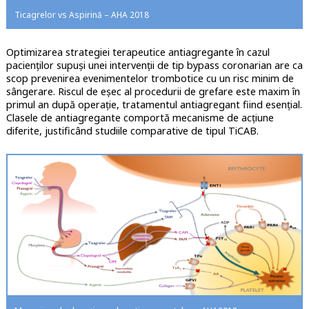
Ticagrelor vs Aspirină – AHA 2018
Optimizarea strategiei terapeutice antiagregante în cazul
pacienților supuși unei intervenții de tip bypass coronarian are ca
scop prevenirea evenimentelor trombotice cu un risc minim de
sângerare. Riscul de eșec al procedurii de grefare este maxim în
primul an după operație, tratamentul antiagregant fiind esențial.
Clasele de antiagregante comportă mecanisme de acțiune
diferite, justificând studiile comparative de tipul TiCAB.