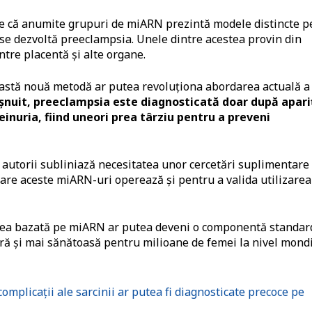
ste că anumite grupuri de miARN prezintă modele distincte p
d se dezvoltă preeclampsia. Unele dintre acestea provin din
ntre placentă și alte organe.
eastă nouă metodă ar putea revoluționa abordarea actuală a
șnuit, preeclampsia este diagnosticată doar după apari
nuria, fiind uneori prea târziu pentru a preveni
 autorii subliniază necesitatea unor cercetări suplimentare
are aceste miARN-uri operează și pentru a valida utilizarea
area bazată pe miARN ar putea deveni o componentă standar
gură și mai sănătoasă pentru milioane de femei la nivel mondi
omplicaţii ale sarcinii ar putea fi diagnosticate precoce pe