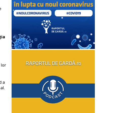
e
ția
 lor
d a
al.