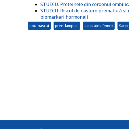
STUDIU. Proteinele din cordonul ombilica
STUDIU: Riscul de naștere prematură și m
biomarkeri hormonali
nou-nascut
preeclampsie
sanatatea femeii
Sarci