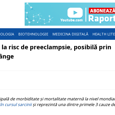
OLOGIA
BIOTEHNOLOGIE
MEDICINA DIGITALĂ
HEALTH LIT
la risc de preeclampsie, posibilă prin
sânge
ipală de morbiditate și mortalitate maternă la nivel mondial
în cursul sarcinii
şi reprezintă una dintre primele 3 cauze d