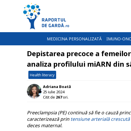
MEDICINA PERSONALIZATĂ
IMUNO-ONC
Depistarea precoce a femeilor 
analiza profilului miARN din 
Health literacy
Adriana Boată
25 iulie 2024
Citit de
267
ori.
Preeclampsia (PE) continuă să fie o cauză princ
caracterizează prin
tensiune arterială crescută 
deces maternal.