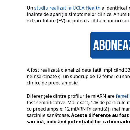
Un
studiu realizat la UCLA Health
a identificat
înainte de apariția simptomelor clinice. Anumi
extracelulare (EV) ar putea facilita monitorizar
A fost realizată o analiză detaliată implicând 3
neînsărcinate și un subgrup de 12 femei cu sar
clinice de preeclampsie.
Diferențele dintre profilurile miARN are
femeil
fost semnificative. Mai exact, 148 de particule
cu preeclampsie: 12 miARN în cantități mai mari 
sarcinile sănătoase.
Aceste diferențe au fost 
sarcină, indicând potențialul lor ca biomark