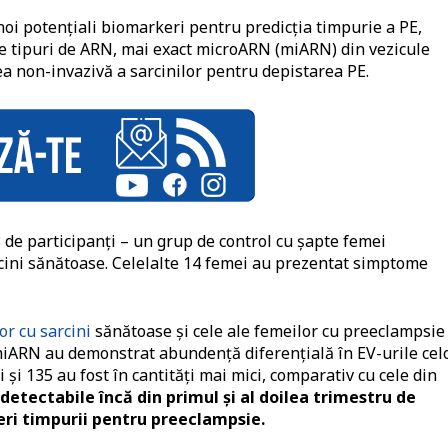
 noi potențiali biomarkeri pentru predicția timpurie a PE,
te tipuri de ARN, mai exact microARN (miARN) din vezicule
ea non-invazivă a sarcinilor pentru depistarea PE.
3 de participanți – un grup de control cu șapte femei
cini sănătoase. Celelalte 14 femei au prezentat simptome
or cu sarcini
sănătoase și cele ale femeilor cu preeclampsie
 miARN au demonstrat abundență diferențială în EV-urile cel
și 135 au fost în cantități mai mici, comparativ cu cele din
detectabile încă din primul și al doilea trimestru de
eri timpurii pentru preeclampsie.