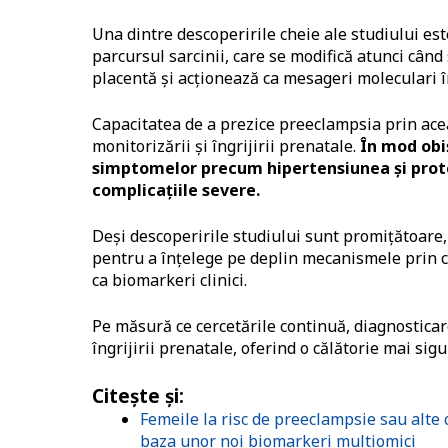
Una dintre descoperirile cheie ale studiului e
parcursul sarcinii, care se modifică atunci cân
placentă și acționează ca mesageri moleculari î
Capacitatea de a prezice preeclampsia prin ac
monitorizării și îngrijirii prenatale.
În mod obi
simptomelor precum hipertensiunea și protei
complicațiile severe.
Deși descoperirile studiului sunt promițătoare,
pentru a înțelege pe deplin mecanismele prin c
ca biomarkeri clinici.
Pe măsură ce cercetările continuă, diagnostic
îngrijirii prenatale, oferind o călătorie mai si
Citește și:
Femeile la risc de preeclampsie sau alte c
baza unor noi biomarkeri multiomici