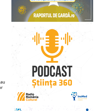
 au
or