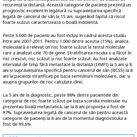
recurență la distanță. Această categorie de pacienți prezintă un
prognostic excelent în legătură cu supraviețuirea specifică
legată de cancerul de sân la 15 ani, sugerând faptul că riscul
foarte scăzut caracterizează o boală indolentă.
Peste 6.600 de pacienți au fost incluși în cadrul acestui studiu
între anii 2007-2011. Pentru 1.000 dintre aceștia (15%), analiza
moleculară a relevat un risc foarte scăzut la testul molecular
care a analizat cele 70 de gene. Stratificarea riscului s-a făcut în:
risc crescut, risc scăzut și risc foarte scăzut. Au fost analizate
intervalul de timp fără metastaze la distanță (DMFI) la 5 ani și 8
ani și supraviețuirea specifică pentru cancerul de sân (BCSS) la 8
ani la pacienții stratificați pe baza semnăturii moleculare, dar și
asupra grupurilor de risc calculate clinic.
La 5 ani de la diagnostic, peste 98% dintre pacientele din
categoria de risc foarte scăzut pe baza scorului molecular nu
prezentau boală metastatică, iar la 8 ani proporția a fost de
97%. Supraviețuirea legată de cancerul de sân pentru această
categorie de pacienți la 8 ani de la momentul diagnosticului a
fost de 99,6%.