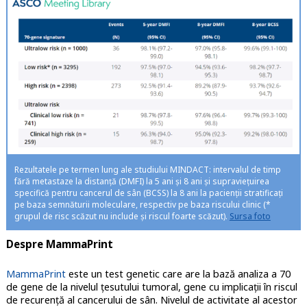
Rezultatele pe termen lung ale studiului MINDACT: intervalul de timp
fără metastaze la distanță (DMFI) la 5 ani și 8 ani și supraviețuirea
specifică pentru cancerul de sân (BCSS) la 8 ani la pacienții stratificați
pe baza semnăturii moleculare, respectiv pe baza riscului clinic (*
grupul de risc scăzut nu include și riscul foarte scăzut).
Sursa foto
Despre MammaPrint
MammaPrint
este un test genetic care are la bază analiza a 70
de gene de la nivelul țesutului tumoral, gene cu implicații în riscul
de recurență al cancerului de sân. Nivelul de activitate al acestor