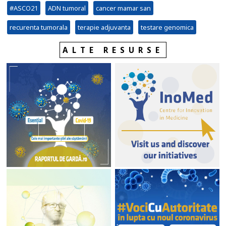
#ASCO21
ADN tumoral
cancer mamar san
recurenta tumorala
terapie adjuvanta
testare genomica
ALTE RESURSE