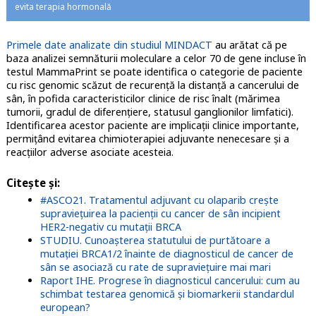
evita terapia hormonală
Primele date analizate din studiul MINDACT
au arătat că pe
baza analizei semnăturii moleculare a celor 70 de gene incluse în
testul MammaPrint se poate identifica o categorie de paciente
cu risc genomic scăzut de recurență la distanță a cancerului de
sân, în pofida caracteristicilor clinice de risc înalt (mărimea
tumorii, gradul de diferențiere, statusul ganglionilor limfatici).
Identificarea acestor paciente are implicații clinice importante,
permițând evitarea chimioterapiei adjuvante nenecesare și a
reacțiilor adverse asociate acesteia.
Citește și:
#ASCO21. Tratamentul adjuvant cu olaparib crește
supraviețuirea la pacienții cu cancer de sân incipient
HER2-negativ cu mutații BRCA
STUDIU. Cunoașterea statutului de purtătoare a
mutației BRCA1/2 înainte de diagnosticul de cancer de
sân se asociază cu rate de supraviețuire mai mari
Raport IHE. Progrese în diagnosticul cancerului: cum au
schimbat testarea genomică și biomarkerii standardul
european?