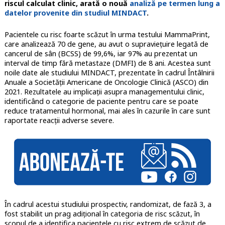
riscul calculat clinic, arată o nouă
analiză pe termen lung a
datelor provenite din studiul MINDACT
.
Pacientele cu risc foarte scăzut în urma testului MammaPrint,
care analizează 70 de gene, au avut o supraviețuire legată de
cancerul de sân (BCSS) de 99,6%, iar 97% au prezentat un
interval de timp fără metastaze (DMFI) de 8 ani. Acestea sunt
noile date ale studiului MINDACT, prezentate în cadrul Întâlnirii
Anuale a Societății Americane de Oncologie Clinică (ASCO) din
2021. Rezultatele au implicații asupra managementului clinic,
identificând o categorie de paciente pentru care se poate
reduce tratamentul hormonal, mai ales în cazurile în care sunt
raportate reacții adverse severe.
În cadrul acestui studiului prospectiv, randomizat, de fază 3, a
fost stabilit un prag adițional în categoria de risc scăzut, în
scopul de a identifica pacientele cu risc extrem de scăzut de