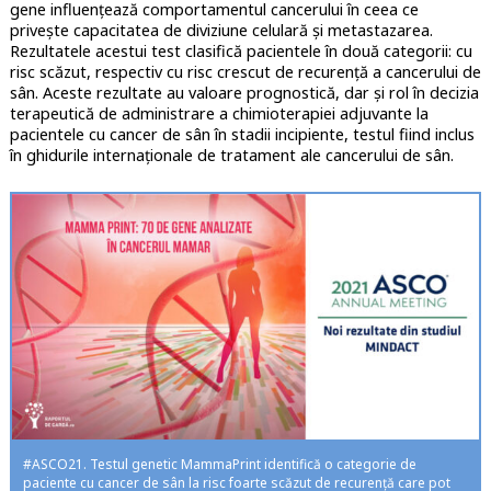
gene influențează comportamentul cancerului în ceea ce
privește capacitatea de diviziune celulară și metastazarea.
Rezultatele acestui test clasifică pacientele în două categorii: cu
risc scăzut, respectiv cu risc crescut de recurență a cancerului de
sân. Aceste rezultate au valoare prognostică, dar și rol în decizia
terapeutică de administrare a chimioterapiei adjuvante la
pacientele cu cancer de sân în stadii incipiente, testul fiind inclus
în ghidurile internaționale de tratament ale cancerului de sân.
#ASCO21. Testul genetic MammaPrint identifică o categorie de
paciente cu cancer de sân la risc foarte scăzut de recurență care pot