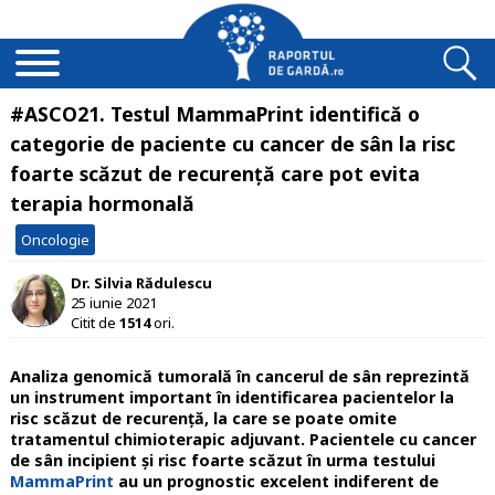
#ASCO21. Testul MammaPrint identifică o
categorie de paciente cu cancer de sân la risc
foarte scăzut de recurență care pot evita
terapia hormonală
Oncologie
Dr. Silvia Rădulescu
25 iunie 2021
Citit de
1514
ori.
Analiza genomică tumorală în cancerul de sân reprezintă
un instrument important în identificarea pacientelor la
risc scăzut de recurență, la care se poate omite
tratamentul chimioterapic adjuvant.
Pacientele cu cancer
de sân incipient și risc foarte scăzut în urma testului
MammaPrint
au un prognostic excelent indiferent de