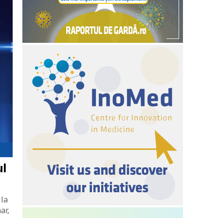
ul
 la
ar,