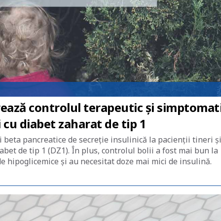
ză controlul terapeutic și simptomat
i cu diabet zaharat de tip 1
beta pancreatice de secreție insulinică la pacienții tineri ș
abet de tip 1 (DZ1). În plus, controlul bolii a fost mai bun la
de hipoglicemice și au necesitat doze mai mici de insulină.