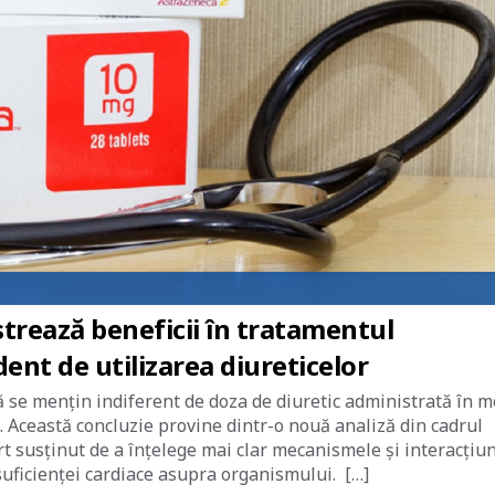
rează beneficii în tratamentul
ent de utilizarea diureticelor
că se mențin indiferent de doza de diuretic administrată în 
. Această concluzie provine dintr-o nouă analiză din cadrul
rt susținut de a înțelege mai clar mecanismele și interacțiun
suficienței cardiace asupra organismului. […]