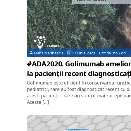
Maria Marinescu
17 iunie 2020 Citit de
2953
ori
#ADA2020. Golimumab ameliorea
la pacienții recent diagnosticaț
Golimumab este eficient în conservarea funcției 
pediatrici, care au fost diagnosticat recent cu di
acești pacienți – care au suferit mai rar episoa
Aceste […]