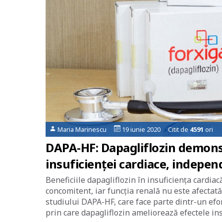
Maria Marinescu
19 iunie 2020 Citit de
4591
ori
DAPA-HF: Dapagliflozin demonst
insuficienței cardiace, independ
Beneficiile dapagliflozin în insuficiența cardia
concomitent, iar funcția renală nu este afectată
studiului DAPA-HF, care face parte dintr-un efo
prin care dapagliflozin ameliorează efectele in