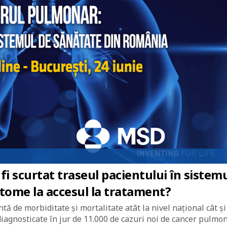
i scurtat traseul pacientului în sistem
ptome la accesul la tratament?
 de morbiditate și mortalitate atât la nivel național cât și
iagnosticate în jur de 11.000 de cazuri noi de cancer pulmon