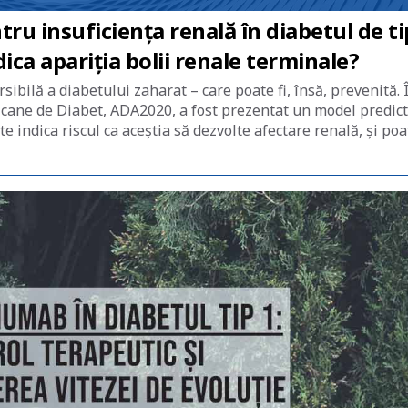
u insuficiența renală în diabetul de ti
dica apariția bolii renale terminale?
sibilă a diabetului zaharat – care poate fi, însă, prevenită. 
ricane de Diabet, ADA2020, a fost prezentat un model predict
te indica riscul ca aceștia să dezvolte afectare renală, și poa