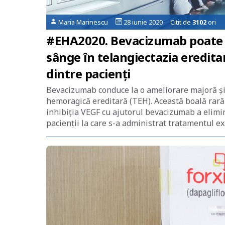
Maria Marinescu
28 iunie 2020 Citit de
3102
ori
#EHA2020. Bevacizumab poate e
sânge în telangiectazia eredit
dintre pacienți
Bevacizumab conduce la o ameliorare majoră și 
hemoragică ereditară (TEH). Această boală rară
inhibiția VEGF cu ajutorul bevacizumab a elimi
pacienții la care s-a administrat tratamentul ex