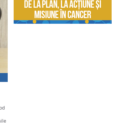
mod
ile