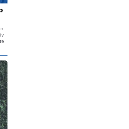
p
În
iv,
te