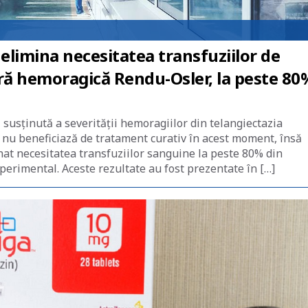
limina necesitatea transfuziilor de
ară hemoragică Rendu-Osler, la peste 80
susținută a severității hemoragiilor din telangiectazia
 nu beneficiază de tratament curativ în acest moment, însă
nat necesitatea transfuziilor sanguine la peste 80% din
perimental. Aceste rezultate au fost prezentate în […]