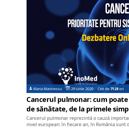
Maria Marinescu
29 iunie 2020 Citit de
7128
ori
Cancerul pulmonar: cum poate f
de sănătate, de la primele sim
Cancerul pulmonar reprezintă o cauză importantă
nivel european: în fiecare an, în România sunt d