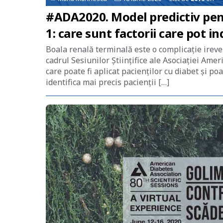
#ADA2020. Model predictiv pentr
1: care sunt factorii care pot in
Boala renală terminală este o complicație irever
cadrul Sesiunilor Științifice ale Asociației Ame
care poate fi aplicat pacienților cu diabet și poa
identifica mai precis pacienții […]