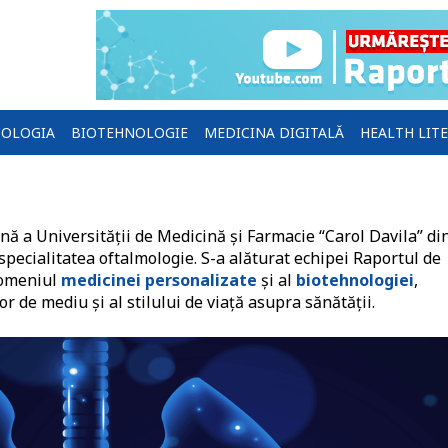
OLOGIA
BIOTEHNOLOGIE
MEDICINA DIGITALĂ
HEALTH LIT
nă a Universității de Medicină și Farmacie “Carol Davila” di
specialitatea oftalmologie. S-a alăturat echipei Raportul de
domeniul
medicinei personalizate
și al
biotehnologiei
,
or de mediu și al stilului de viață asupra sănătății.