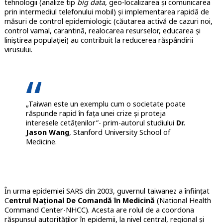
tehnologii (analize tip
big data
, geo-localizarea și comunicarea
prin intermediul telefonului mobil) și implementarea rapidă de
măsuri de control epidemiologic (căutarea activă de cazuri noi,
control vamal, carantină, realocarea resurselor, educarea și
liniștirea populației) au contribuit la reducerea răspândirii
virusului.
„Taiwan este un exemplu cum o societate poate
răspunde rapid în fața unei crize și proteja
interesele cetățenilor”- prim-autorul studiului
Dr.
Jason Wang
, Stanford University School of
Medicine.
În urma epidemiei SARS din 2003, guvernul taiwanez a înființat
C
entrul Național De Comandă în Medicină
(National Health
Command Center-NHCC). Acesta are rolul de a coordona
răspunsul autorităților în epidemii, la nivel central, regional și