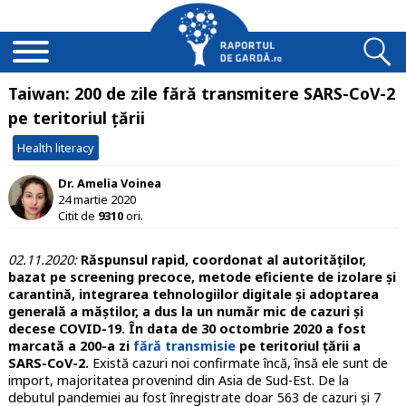
Taiwan: 200 de zile fără transmitere SARS-CoV-2
pe teritoriul țării
Health literacy
Dr. Amelia Voinea
24 martie 2020
Citit de
9310
ori.
02.11.2020:
Răspunsul rapid, coordonat al autorităților,
bazat pe screening precoce, metode eficiente de izolare și
carantină, integrarea tehnologiilor digitale și adoptarea
generală a măștilor, a dus la un număr mic de cazuri și
decese COVID-19. În data de 30 octombrie 2020 a fost
marcată a 200-a zi
fără transmisie
pe teritoriul țării a
SARS-CoV-2.
Există cazuri noi confirmate încă, însă ele sunt de
import, majoritatea provenind din Asia de Sud-Est. De la
debutul pandemiei au fost înregistrate doar 563 de cazuri și 7