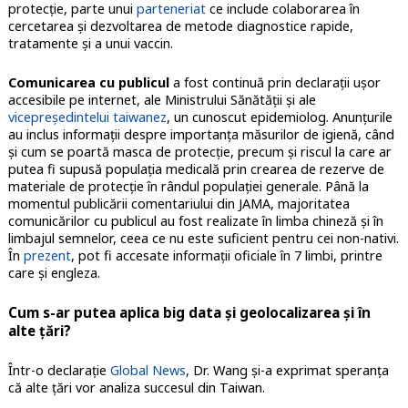
protecție, parte unui
parteneriat
ce include colaborarea în
cercetarea și dezvoltarea de metode diagnostice rapide,
tratamente și a unui vaccin.
Comunicarea cu publicul
a fost continuă prin declarații ușor
accesibile pe internet, ale Ministrului Sănătății și ale
vicepreședintelui taiwanez
, un cunoscut epidemiolog. Anunțurile
au inclus informații despre importanța măsurilor de igienă, când
și cum se poartă masca de protecție, precum și riscul la care ar
putea fi supusă populația medicală prin crearea de rezerve de
materiale de protecție în rândul populației generale. Până la
momentul publicării comentariului din JAMA, majoritatea
comunicărilor cu publicul au fost realizate în limba chineză și în
limbajul semnelor, ceea ce nu este suficient pentru cei non-nativi.
În
prezent
, pot fi accesate informații oficiale în 7 limbi, printre
care și engleza.
Cum s-ar putea aplica big data și geolocalizarea și în
alte țări?
Într-o declarație
Global News
, Dr. Wang și-a exprimat speranța
că alte țări vor analiza succesul din Taiwan.