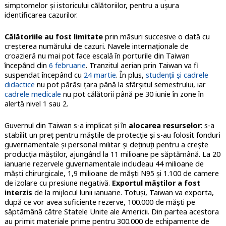
simptomelor și istoricului călătoriilor, pentru a ușura
identificarea cazurilor.
Călătoriile au fost limitate
prin măsuri succesive o dată cu
creșterea numărului de cazuri. Navele internaționale de
croazieră nu mai pot face escală în porturile din Taiwan
începând din
6 februarie
. Tranzitul aerian prin Taiwan va fi
suspendat începând cu
24 martie
. În plus,
studenții și cadrele
didactice
nu pot părăsi țara până la sfârșitul semestrului, iar
cadrele medicale
nu pot călătorii până pe 30 iunie în zone în
alertă nivel 1 sau 2.
Guvernul din Taiwan s-a implicat și în
alocarea resurselor
: s-a
stabilit un preț pentru măștile de protecție și s-au folosit fonduri
guvernamentale și personal militar și deținuți pentru a crește
producția măștilor, ajungând la 11 milioane pe săptămână. La 20
ianuarie rezervele guvernamentale includeau 44 milioane de
măști chirurgicale, 1,9 milioane de măști N95 și 1.100 de camere
de izolare cu presiune negativă.
Exportul măștilor a fost
interzis
de la mijlocul lunii ianuarie. Totuși, Taiwan va exporta,
după ce vor avea suficiente rezerve, 100.000 de măști pe
săptămână către Statele Unite ale Americii. Din partea acestora
au primit materiale prime pentru 300.000 de echipamente de