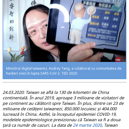
Ministrul digital taiwanez, Audrey Tang, a colaborat cu comunitatea de
hackeri civici în lupta SARS-CoV-2. TED 2020.
24.03.2020:
Taiwan se află la 130 de kilometri de China
continentală. În anul 2019, aproape 3 milioane de vizitatori de
pe continent au călătorit spre Taiwan. În plus, dintre cei 23 de
milioane de cetățeni taiwanezi, 850.000 locuiesc și 404.000
lucrează în China. Astfel, la începutul epidemiei COVID-19,
modelele epidemiologice previzionau că Taiwan va fi a doua
țară ca număr de cazuri. La data de
24 martie 2020
, Taiwan