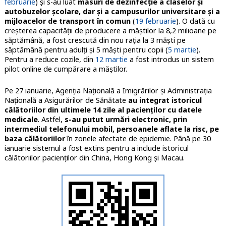
februarie
) și s-au luat
măsuri de dezinfecție a claselor și
autobuzelor școlare, dar și a campusurilor universitare și a
mijloacelor de transport în comun
(
19 februarie
). O dată cu
creșterea capacității de producere a măștilor la 8,2 milioane pe
săptămână, a fost crescută din nou rația la 3 măști pe
săptămână pentru adulți și 5 măști pentru copii (
5 martie
).
Pentru a reduce cozile, din
12 martie
a fost introdus un sistem
pilot online de cumpărare a măștilor.
Pe 27 ianuarie, Agenția Națională a Imigrărilor și Administrația
Națională a Asigurărilor de Sănătate
au integrat istoricul
călătoriilor din ultimele 14 zile al pacienților cu datele
medicale
. Astfel,
s-au putut urmări electronic, prin
intermediul telefonului mobil, persoanele aflate la risc, pe
baza călătoriilor
în zonele afectate de epidemie. Până pe 30
ianuarie sistemul a fost extins pentru a include istoricul
călătoriilor pacienților din China, Hong Kong și Macau.