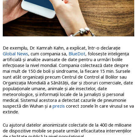
De exemplu, Dr. Kamrah Kahn, a explicat, într-o declarație
Global News
, cum compania sa,
BlueDot
, folosește inteligența
artificială și analize avansate de date pentru a urmări bolile
infecțioase la nivel mondial. Compania colectează date despre
mai mult de 150 de boli și sindroame, la fiecare 15 min. Sursele
sunt atât organizații precum Centrul de Control al Bolilor sau
Organizația Mondială a Sănătății, dar și zboruri comerciale, date
populaționale umane, animale și ale insectelor, date
meteorologice, și informații locale de la jurnaliști și personal
medical. Sistemul acestora a detectat cazurile de pneumonie
suspectă din Wuhan și a
prezis
corect zonele în care virusul se va
extinde.
Cu ajutorul datelor anonimizate colectate de la 400 de milioane
de dispozitive mobile se poate urmări eficacitatea intervențiilor
de sănătate publică la nivel populațional