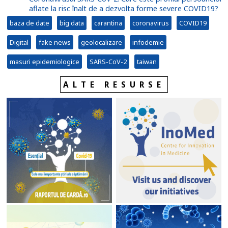
aflate la risc înalt de a dezvolta forme severe COVID19?
baza de date
big data
carantina
coronavirus
COVID19
Digital
fake news
geolocalizare
infodemie
masuri epidemiologice
SARS-CoV-2
taiwan
ALTE RESURSE