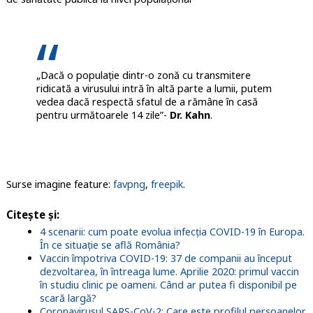
„Dacă o populație dintr-o zonă cu transmitere
ridicată a virusului intră în altă parte a lumii, putem
vedea dacă respectă sfatul de a rămâne în casă
pentru următoarele 14 zile”-
Dr. Kahn
.
Surse imagine feature:
favpng
,
freepik
.
Citește și:
4 scenarii: cum poate evolua infecția COVID-19 în Europa.
În ce situație se află România?
Vaccin împotriva COVID-19: 37 de companii au început
dezvoltarea, în întreaga lume. Aprilie 2020: primul vaccin
în studiu clinic pe oameni. Când ar putea fi disponibil pe
scară largă?
Coronavirusul SARS-CoV-2: Care este profilul persoanelor