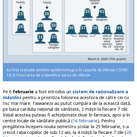
Au fost realizate anchete epidemiologice în cazurile de infecție COVID-
19, în încercarea de a identifica sursa de infecție.
Pe 6
februarie
a fost introdus un
sistem de raționalizare a
măștilor
pentru a prioritiza folosirea acestora de către cei cu
risc mai mare. Taiwanezii au putut cumpăra de la această dată,
pe baza cardului național de sănătate, 2 măști la fiecare 7 zile.
Inițial acestea puteau fi achiziționate doar în farmacii, apoi și în
centre locale de sănătate publică (
16 februarie
). Pentru
pregătirea începerii noului semestru școlar la 25 februarie, s-a
crecut rația copiilor de sub 12 ani, la 4 măști la fiecare 7 zile (
20