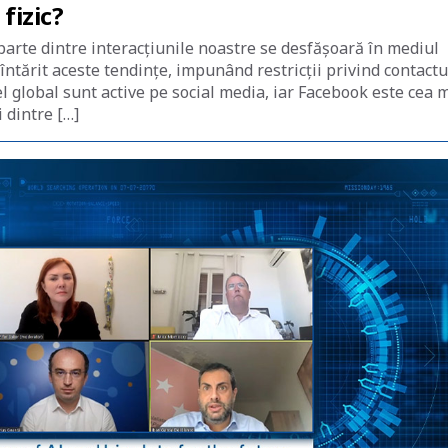
fizic?
 parte dintre interacțiunile noastre se desfășoară în mediul
 întărit aceste tendințe, impunând restricții privind contactu
el global sunt active pe social media, iar Facebook este cea 
 dintre […]