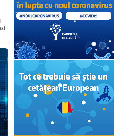
l
mai