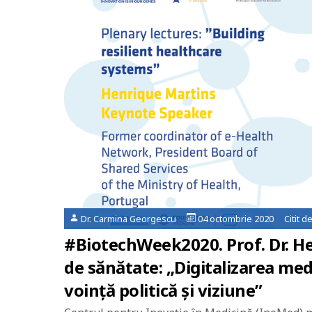
Dr. Carmina Georgescu
04 octombrie 2020 Citit d
#BiotechWeek2020. Prof. Dr. Hen
de sănătate: „Digitalizarea medi
voință politică și viziune”