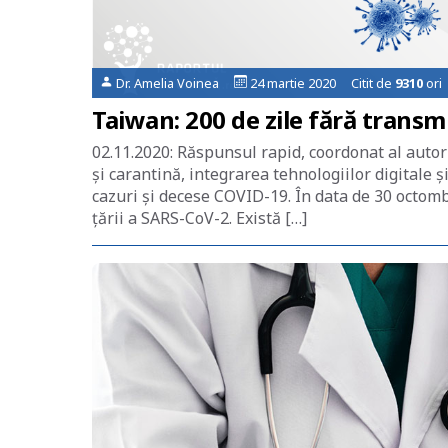
Dr. Amelia Voinea
24 martie 2020 Citit de
9310
ori
Taiwan: 200 de zile fără transmi
02.11.2020: Răspunsul rapid, coordonat al autori
și carantină, integrarea tehnologiilor digitale 
cazuri și decese COVID-19. În data de 30 octombr
țării a SARS-CoV-2. Există […]