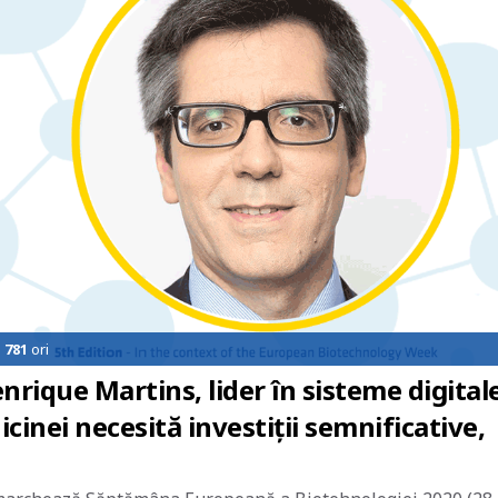
e
781
ori
rique Martins, lider în sisteme digital
cinei necesită investiții semnificative,