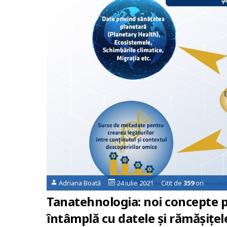
Adriana Boată
24 iulie 2021 Citit de
359
ori
Tanatehnologia: noi concepte p
întâmplă cu datele și rămășițel