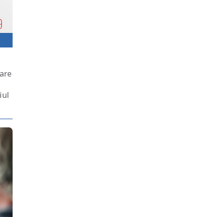
lare
iul