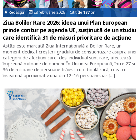
Redacția
28 februarie 2026 Citit de
137
ori
Ziua Bolilor Rare 2026: ideea unui Plan European
prinde contur pe agenda UE, susținută de un studiu
care identifică 31 de măsuri prioritare de acțiune
Astăzi este marcată Ziua Internațională a Bolilor Rare, un
moment dedicat creșterii gradului de conștientizare asupra unei
categorii de afecțiuni care, deși individual sunt rare, afectează
împreună milioane de oameni. În Uniunea Europeană, între 27 și
36 de milioane de persoane trăiesc cu o boală rară, ceea ce
înseamnă aproximativ una din 12–16 persoane, iar […]