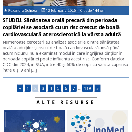
Ruxandra Schitea
12 februarie 2026 Citit de
144
ori
STUDIU. Sănătatea orală precară din perioada
copilăriei se asociază cu un risc crescut de boală
cardiovasculară aterosclerotică la vârsta adultă
Numeroase cercetări au analizat asocierile dintre sănătatea
orală a adulților și riscul de boală cardiovasculară, însă până
acum niciunul nu a examinat modul în care îngrijirea dinților în
perioada copilăriei poate influența acest risc. Conform datelor
CDC din 2024, în SUA, între 40 și 60% de copii cu vârsta cuprinsă
între 6 și 9 ani […]
«
1
2
3
4
5
6
7
...
119
»
ALTE RESURSE