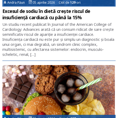
Andra Păun
05 aprilie 2026 Citit de
129
ori
Excesul de sodiu în dietă crește riscul de
insuficiență cardiacă cu până la 15%
Un studiu recent publicat în Journal of the American College of
Cardiology: Advances arată că un consum ridicat de sare crește
semnificativ riscul de apariție a insuficienței cardiace.
Insuficiența cardiacă nu este pur și simplu un diagnostic și boala
unui organ, ci mai degrabă, un sindrom clinic complex,
multisistemic, cu afectarea sistemelor: endocrin, musculo-
scheletic, renal, […]