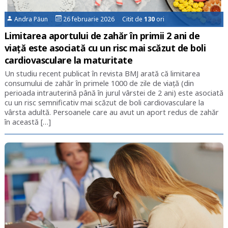
Andra Păun
26 februarie 2026 Citit de
130
ori
Limitarea aportului de zahăr în primii 2 ani de
viață este asociată cu un risc mai scăzut de boli
cardiovasculare la maturitate
Un studiu recent publicat în revista BMJ arată că limitarea
consumului de zahăr în primele 1000 de zile de viață (din
perioada intrauterină până în jurul vârstei de 2 ani) este asociată
cu un risc semnificativ mai scăzut de boli cardiovasculare la
vârsta adultă. Persoanele care au avut un aport redus de zahăr
în această […]