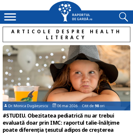
ARTICOLE DESPRE HEALTH
LITERACY
Dr. Monica Dugăeșescu
06 mai 2026 Citit de
98
ori
#STUDIU. Obezitatea pediatrică nu ar trebui
evaluată doar prin IMC: raportul talie-înălțime
poate diferenția țesutul adipos de creșterea