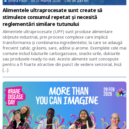
Andra Păun
21 martie 2026 Citit de
237
ori
Alimentele ultraprocesate sunt create să
stimuleze consumul repetat și necesită
reglementări similare tutunului
Alimentele ultraprocesate (UPF) sunt produse alimentare
obținute industrial, prin procese complexe care implică
transformarea și combinarea ingredientelor, la care se adaugă
frecvent zahăr, grăsimi, sare, aditivi și arome. Exemplele cele mai
comune includ băuturile carbogazoase, snacks-urile, dulciurile
sau produsele ready-to-eat. Aceste alimente sunt concepute
pentru a fi foarte atractive din punct de vedere senzorial, însă
[…]