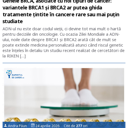
Genele BRCA, asociate cu noi tipuri de cancer:
variantele BRCA1 și BRCA2 ar putea ghida
tratamente țintite în cancere rare sau mai puțin
studiate
ADN-ul nu este doar codul vieții, ci devine tot mai mult o hartă
pentru deciziile din oncologie. Cu ocazia Zilei Mondiale a ADN-
ului, noile date despre BRCA1 și BRCA2 arată cât de mult se
poate extinde medicina personalizată atunci când riscul genetic
este înțeles în detaliu Un studiu recent realizat de cercetători de
la RIKEN […]
Andra Păun
24 aprilie 2026 Citit de
277
ori