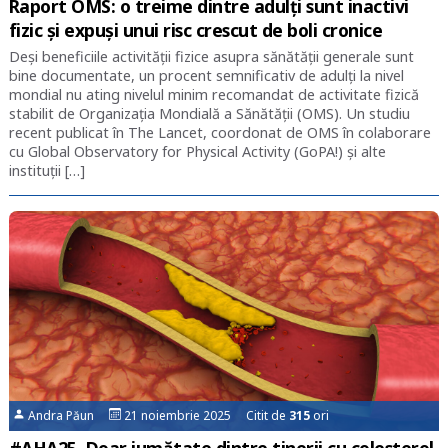
Raport OMS: o treime dintre adulți sunt inactivi
fizic și expuși unui risc crescut de boli cronice
Deși beneficiile activității fizice asupra sănătății generale sunt
bine documentate, un procent semnificativ de adulți la nivel
mondial nu ating nivelul minim recomandat de activitate fizică
stabilit de Organizația Mondială a Sănătății (OMS). Un studiu
recent publicat în The Lancet, coordonat de OMS în colaborare
cu Global Observatory for Physical Activity (GoPA!) și alte
instituții […]
Andra Păun
21 noiembrie 2025 Citit de
315
ori
#AHA25. Doar jumătate dintre tinerii cu colesterol