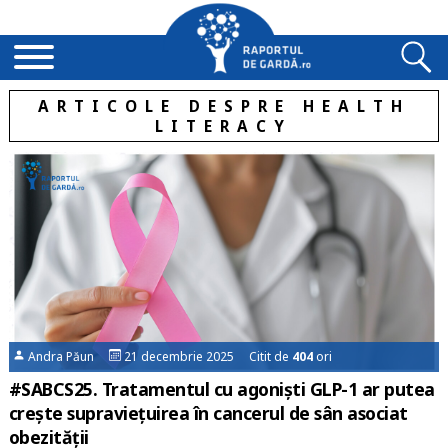
ARTICOLE DESPRE HEALTH
LITERACY
Andra Păun
21 decembrie 2025 Citit de
404
ori
#SABCS25. Tratamentul cu agoniști GLP-1 ar putea
crește supraviețuirea în cancerul de sân asociat
obezității