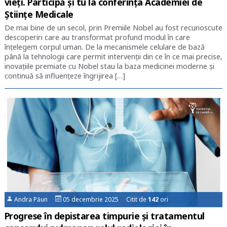
vieți. Participă și tu la conferința Academiei de
Științe Medicale
De mai bine de un secol, prin Premiile Nobel au fost recunoscute
descoperiri care au transformat profund modul în care
înțelegem corpul uman. De la mecanismele celulare de bază
până la tehnologii care permit intervenții din ce în ce mai precise,
inovațiile premiate cu Nobel stau la baza medicinei moderne și
continuă să influențeze îngrijirea […]
Andra Păun
05 decembrie 2025 Citit de
142
ori
Progrese în depistarea timpurie și tratamentul