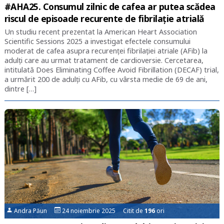
#AHA25. Consumul zilnic de cafea ar putea scădea
riscul de episoade recurente de fibrilație atrială
Un studiu recent prezentat la American Heart Association
Scientific Sessions 2025 a investigat efectele consumului
moderat de cafea asupra recurenței fibrilației atriale (AFib) la
adulți care au urmat tratament de cardioversie. Cercetarea,
intitulată Does Eliminating Coffee Avoid Fibrillation (DECAF) trial,
a urmărit 200 de adulți cu AFib, cu vârsta medie de 69 de ani,
dintre […]
Andra Păun
24 noiembrie 2025 Citit de
196
ori