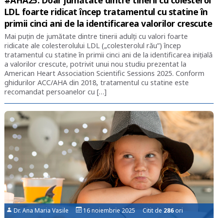
LDL foarte ridicat încep tratamentul cu statine în
primii cinci ani de la identificarea valorilor crescute
Mai puțin de jumătate dintre tinerii adulți cu valori foarte
ridicate ale colesterolului LDL („colesterolul rău”) încep
tratamentul cu statine în primii cinci ani de la identificarea inițială
a valorilor crescute, potrivit unui nou studiu prezentat la
American Heart Association Scientific Sessions 2025. Conform
ghidurilor ACC/AHA din 2018, tratamentul cu statine este
recomandat persoanelor cu […]
Dr. Ana Maria Vasile
16 noiembrie 2025 Citit de
286
ori