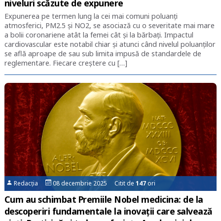
niveluri scăzute de expunere
Expunerea pe termen lung la cei mai comuni poluanți
atmosferici, PM2.5 și NO2, se asociază cu o severitate mai mare
a bolii coronariene atât la femei cât și la bărbați. Impactul
cardiovascular este notabil chiar și atunci când nivelul poluanților
se află aproape de sau sub limita impusă de standardele de
reglementare. Fiecare creștere cu […]
Redacția
08 decembrie 2025 Citit de
147
ori
Cum au schimbat Premiile Nobel medicina: de la
descoperiri fundamentale la inovații care salvează