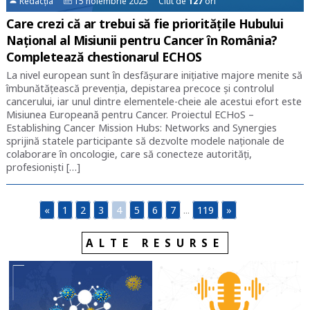
Redacția
15 noiembrie 2025 Citit de
127
ori
Care crezi că ar trebui să fie prioritățile Hubului
Național al Misiunii pentru Cancer în România?
Completează chestionarul ECHOS
La nivel european sunt în desfășurare inițiative majore menite să
îmbunătățească prevenția, depistarea precoce și controlul
cancerului, iar unul dintre elementele-cheie ale acestui efort este
Misiunea Europeană pentru Cancer. Proiectul ECHoS –
Establishing Cancer Mission Hubs: Networks and Synergies
sprijină statele participante să dezvolte modele naționale de
colaborare în oncologie, care să conecteze autorități,
profesioniști […]
«
1
2
3
4
5
6
7
...
119
»
ALTE RESURSE