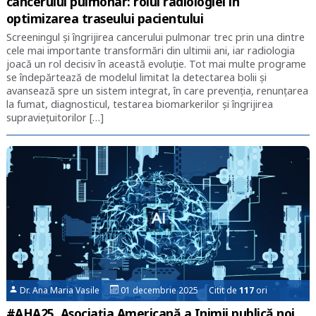
cancerului pulmonar: rolul radiologiei în
optimizarea traseului pacientului
Screeningul și îngrijirea cancerului pulmonar trec prin una dintre
cele mai importante transformări din ultimii ani, iar radiologia
joacă un rol decisiv în această evoluție. Tot mai multe programe
se îndepărtează de modelul limitat la detectarea bolii și
avansează spre un sistem integrat, în care prevenția, renunțarea
la fumat, diagnosticul, testarea biomarkerilor și îngrijirea
supraviețuitorilor […]
Dr. Ana Maria Vasile
01 decembrie 2025 Citit de
117
ori
#AHA25. Asociația Americană a Inimii publică noi