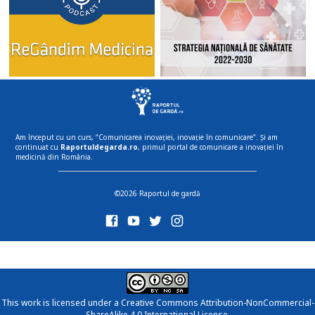
Am început cu un curs, “Comunicarea inovației, inovație în comunicare”. Și am
continuat cu
Raportuldegarda.ro
, primul portal de comunicare a inovației în
medicină din România.
©2026 Raportul de gardă
This work is licensed under a
Creative Commons Attribution-NonCommercial-
ShareAlike 4.0 International License
.