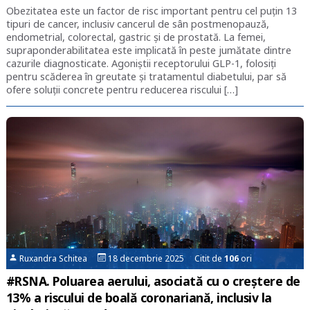
Obezitatea este un factor de risc important pentru cel puțin 13
tipuri de cancer, inclusiv cancerul de sân postmenopauză,
endometrial, colorectal, gastric și de prostată. La femei,
supraponderabilitatea este implicată în peste jumătate dintre
cazurile diagnosticate. Agoniștii receptorului GLP-1, folosiți
pentru scăderea în greutate și tratamentul diabetului, par să
ofere soluții concrete pentru reducerea riscului […]
Ruxandra Schitea
18 decembrie 2025 Citit de
106
ori
#RSNA. Poluarea aerului, asociată cu o creștere de
13% a riscului de boală coronariană, inclusiv la