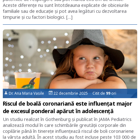
Aceste diferențe nu sunt întotdeauna explicate de obiceiurile
familiale sau de educație și pot avea legături cu dezvoltarea
timpurie și cu factori biologici. […]
Dr. Ana Maria Vasile
22 decembrie 2025 Citit de
99
ori
Riscul de boală coronariană este influențat major
de excesul ponderal apărut în adolescență
Un studiu realizat în Gothenburg și publicat în JAMA Pediatrics
analizează modul în care schimbările greutății corporale din
copilărie până în tinerețe influențează riscul de boli coronariene
la vârsta adultă. În acest studiu au fost incluse peste 103 000 de