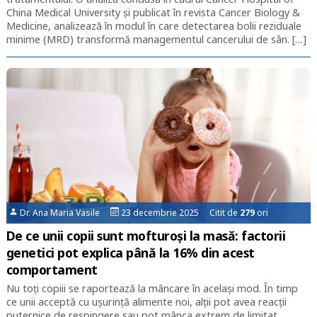
China Medical University și publicat în revista Cancer Biology &
Medicine, analizează în modul în care detectarea bolii reziduale
minime (MRD) transformă managementul cancerului de sân. […]
Dr. Ana Maria Vasile
23 decembrie 2025 Citit de
279
ori
De ce unii copii sunt mofturoși la masă: factorii
genetici pot explica până la 16% din acest
comportament
Nu toți copiii se raportează la mâncare în același mod. În timp
ce unii acceptă cu ușurință alimente noi, alții pot avea reacții
puternice de respingere sau pot mânca extrem de limitat.