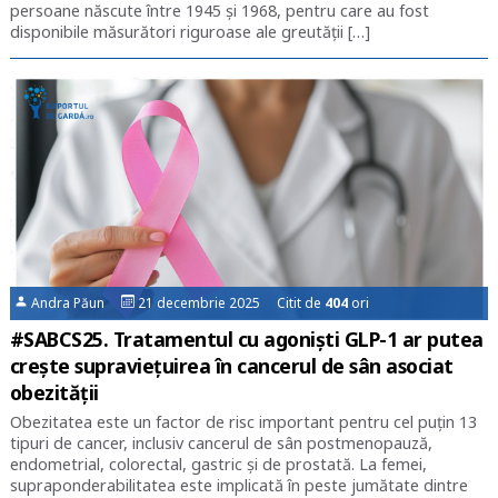
persoane născute între 1945 și 1968, pentru care au fost
disponibile măsurători riguroase ale greutății […]
Andra Păun
21 decembrie 2025 Citit de
404
ori
#SABCS25. Tratamentul cu agoniști GLP-1 ar putea
crește supraviețuirea în cancerul de sân asociat
obezității
Obezitatea este un factor de risc important pentru cel puțin 13
tipuri de cancer, inclusiv cancerul de sân postmenopauză,
endometrial, colorectal, gastric și de prostată. La femei,
supraponderabilitatea este implicată în peste jumătate dintre