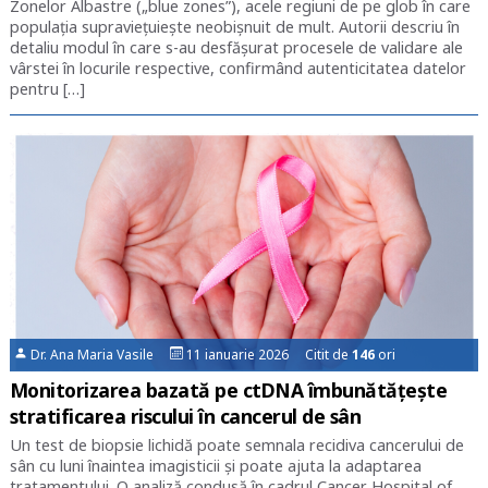
Zonelor Albastre („blue zones”), acele regiuni de pe glob în care
populația supraviețuiește neobișnuit de mult. Autorii descriu în
detaliu modul în care s-au desfășurat procesele de validare ale
vârstei în locurile respective, confirmând autenticitatea datelor
pentru […]
Dr. Ana Maria Vasile
11 ianuarie 2026 Citit de
146
ori
Monitorizarea bazată pe ctDNA îmbunătățește
stratificarea riscului în cancerul de sân
Un test de biopsie lichidă poate semnala recidiva cancerului de
sân cu luni înaintea imagisticii și poate ajuta la adaptarea
tratamentului. O analiză condusă în cadrul Cancer Hospital of