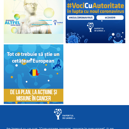
Am început cu un curs, “Comunicarea inovației, inovație în comunicare”. Și am