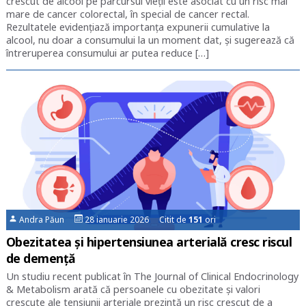
crescut de alcool pe parcursul vieții este asociat cu un risc mai
mare de cancer colorectal, în special de cancer rectal.
Rezultatele evidențiază importanța expunerii cumulative la
alcool, nu doar a consumului la un moment dat, și sugerează că
întreruperea consumului ar putea reduce […]
Andra Păun
28 ianuarie 2026 Citit de
151
ori
Obezitatea și hipertensiunea arterială cresc riscul
de demență
Un studiu recent publicat în The Journal of Clinical Endocrinology
& Metabolism arată că persoanele cu obezitate și valori
crescute ale tensiunii arteriale prezintă un risc crescut de a