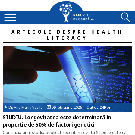
ARTICOLE DESPRE HEALTH
LITERACY
Dr. Ana Maria Vasile
09 februarie 2026 Citit de
249
ori
STUDIU. Longevitatea este determinată în
proporție de 50% de factori genetici
Concluzia unui studiu publicat recent în revista Science este că