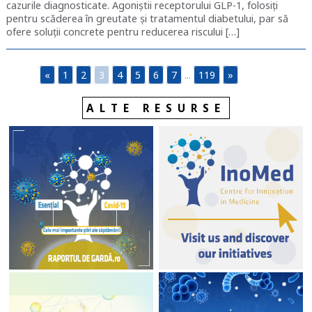
cazurile diagnosticate. Agoniștii receptorului GLP-1, folosiți
pentru scăderea în greutate și tratamentul diabetului, par să
ofere soluții concrete pentru reducerea riscului […]
«
1
2
3
4
5
6
7
...
119
»
ALTE RESURSE