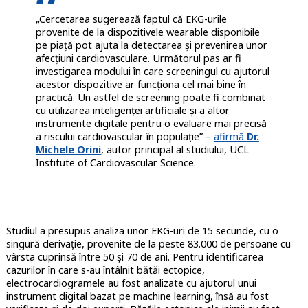
„Cercetarea sugerează faptul că EKG-urile
provenite de la dispozitivele wearable disponibile
pe piață pot ajuta la detectarea și prevenirea unor
afecțiuni cardiovasculare. Următorul pas ar fi
investigarea modului în care screeningul cu ajutorul
acestor dispozitive ar funcționa cel mai bine în
practică. Un astfel de screening poate fi combinat
cu utilizarea inteligenței artificiale și a altor
instrumente digitale pentru o evaluare mai precisă
a riscului cardiovascular în populație” –
afirmă
Dr.
Michele Orini
, autor principal al studiului, UCL
Institute of Cardiovascular Science.
Studiul a presupus analiza unor EKG-uri de 15 secunde, cu o
singură derivație, provenite de la peste 83.000 de persoane cu
vârsta cuprinsă între 50 și 70 de ani. Pentru identificarea
cazurilor în care s-au întâlnit bătăi ectopice,
electrocardiogramele au fost analizate cu ajutorul unui
instrument digital bazat pe machine learning, însă au fost