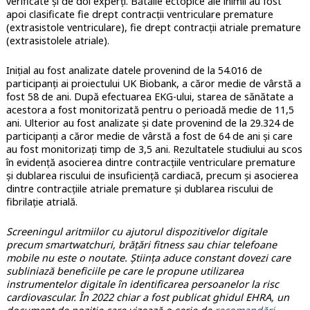
verificate și de doi experți. Bătăile ectopice ale inimii au fost
apoi clasificate fie drept contracții ventriculare premature
(extrasistole ventriculare), fie drept contracții atriale premature
(extrasistolele atriale).
Inițial au fost analizate datele provenind de la 54.016 de
participanți ai proiectului UK Biobank, a căror medie de vârstă a
fost 58 de ani. După efectuarea EKG-ului, starea de sănătate a
acestora a fost monitorizată pentru o perioadă medie de 11,5
ani. Ulterior au fost analizate și date provenind de la 29.324 de
participanți a căror medie de vârstă a fost de 64 de ani și care
au fost monitorizați timp de 3,5 ani. Rezultatele studiului au scos
în evidență asocierea dintre contracțiile ventriculare premature
și dublarea riscului de insuficiență cardiacă, precum și asocierea
dintre contracțiile atriale premature și dublarea riscului de
fibrilație atrială.
Screeningul aritmiilor cu ajutorul dispozitivelor digitale
precum smartwatchuri, brățări fitness sau chiar telefoane
mobile nu este o noutate. Știința aduce constant dovezi care
subliniază beneficiile pe care le propune utilizarea
instrumentelor digitale în identificarea persoanelor la risc
cardiovascular. În 2022 chiar a fost publicat ghidul EHRA, un