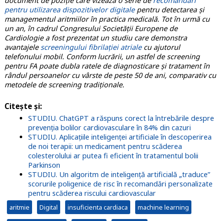
document de poziție care vizează o serie de
recomandări
pentru utilizarea dispozitivelor digitale
pentru detectarea și
managementul aritmiilor în practica medicală. Tot în urmă cu
un an, în cadrul Congresului Societății Europene de
Cardiologie a fost prezentat un studiu care demonstra
avantajele
screeningului fibrilației atriale
cu ajutorul
telefonului mobil. Conform lucrării, un astfel de screening
pentru FA poate dubla ratele de diagnosticare și tratament în
rândul persoanelor cu vârste de peste 50 de ani, comparativ cu
metodele de screening tradiționale.
Citește și:
STUDIU. ChatGPT a răspuns corect la întrebările despre
prevenția bolilor cardiovasculare în 84% din cazuri
STUDIU. Aplicațiile inteligenței artificiale în descoperirea
de noi terapii: un medicament pentru scăderea
colesterolului ar putea fi eficient în tratamentul bolii
Parkinson
STUDIU. Un algoritm de inteligență artificială „traduce”
scorurile poligenice de risc în recomandări personalizate
pentru scăderea riscului cardiovascular
aritmie
Digital
insuficienta cardiaca
machine learning