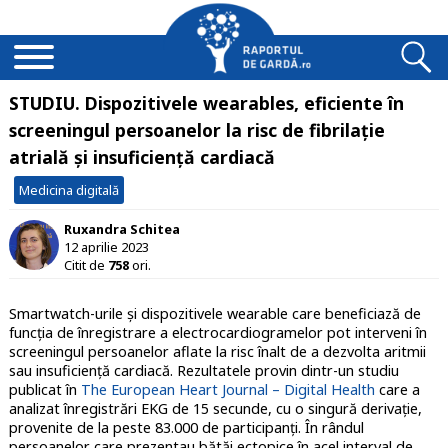
STUDIU. Dispozitivele wearables, eficiente în
screeningul persoanelor la risc de fibrilație
atrială și insuficiență cardiacă
Medicina digitală
Ruxandra Schitea
12 aprilie 2023
Citit de
758
ori.
Smartwatch-urile și dispozitivele wearable care beneficiază de
funcția de înregistrare a electrocardiogramelor pot interveni în
screeningul persoanelor aflate la risc înalt de a dezvolta aritmii
sau insuficiență cardiacă. Rezultatele provin dintr-un studiu
publicat în
The European Heart Journal – Digital Health
care a
analizat înregistrări EKG de 15 secunde, cu o singură derivație,
provenite de la peste 83.000 de participanți. În rândul
persoanelor care prezentau bătăi ectopice în acel interval de