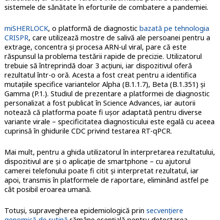
sistemele de sănătate în eforturile de combatere a pandemiei.
miSHERLOCK
, o platformă de diagnostic
bazată pe tehnologia
CRISPR
, care utilizează mostre de salivă ale persoanei pentru a
extrage, concentra și procesa ARN-ul viral, pare că este
răspunsul la problema testării rapide de precizie. Utilizatorul
trebuie să întreprindă doar 3 acțiuni, iar dispozitivul oferă
rezultatul într-o oră. Acesta a fost creat pentru a identifica
mutațiile specifice variantelor Alpha (B.1.1.7), Beta (B.1.351) și
Gamma (P.1.). Studiul de prezentare a platformei de diagnostic
personalizat a fost publicat în Science Advances, iar autorii
notează că platforma poate fi ușor adaptată pentru diverse
variante virale – specificitatea diagnosticului este egală cu aceea
cuprinsă în ghidurile CDC privind testarea RT-qPCR.
Mai mult, pentru a ghida utilizatorul în interpretarea rezultatului,
dispozitivul are și o aplicație de smartphone – cu ajutorul
camerei telefonului poate fi citit și interpretat rezultatul, iar
apoi, transmis în platformele de raportare, eliminând astfel pe
cât posibil eroarea umană.
Totuși, supravegherea epidemiologică prin
secvențiere
genomică de rutină
rămâne esențială pentru detectarea