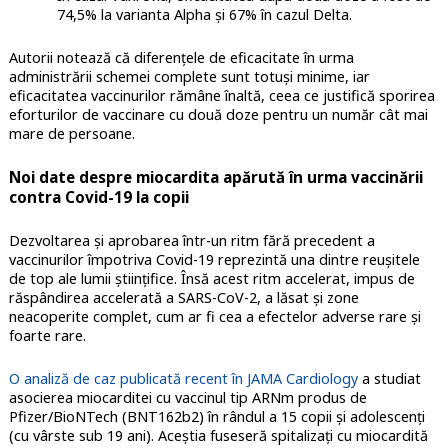
74,5% la varianta Alpha și 67% în cazul Delta.
Autorii notează că diferențele de eficacitate în urma
administrării schemei complete sunt totuși minime, iar
eficacitatea vaccinurilor rămâne înaltă, ceea ce justifică sporirea
eforturilor de vaccinare cu două doze pentru un număr cât mai
mare de persoane.
Noi date despre miocardita apărută în urma vaccinării
contra Covid-19 la copii
Dezvoltarea și aprobarea într-un ritm fără precedent a
vaccinurilor împotriva Covid-19 reprezintă una dintre reușitele
de top ale lumii științifice. Însă acest ritm accelerat, impus de
răspândirea accelerată a SARS-CoV-2, a lăsat și zone
neacoperite complet, cum ar fi cea a efectelor adverse rare și
foarte rare.
O analiză de caz publicată recent în JAMA Cardiology
a studiat
asocierea miocarditei cu vaccinul tip ARNm produs de
Pfizer/BioNTech (BNT162b2) în rândul a 15 copii și adolescenți
(cu vârste sub 19 ani). Aceștia fuseseră spitalizați cu miocardită