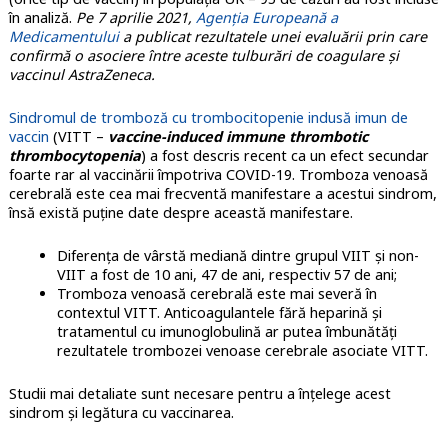
în analiză.
Pe 7 aprilie 2021,
Agenția Europeană a
Medicamentului
a publicat rezultatele unei evaluării prin care
confirmă o asociere între aceste tulburări de coagulare și
vaccinul AstraZeneca.
Sindromul de tromboză cu trombocitopenie indusă imun de
vaccin
(VITT –
vaccine-induced immune thrombotic
thrombocytopenia
) a fost descris recent ca un efect secundar
foarte rar al vaccinării împotriva COVID-19. Tromboza venoasă
cerebrală este cea mai frecventă manifestare a acestui sindrom,
însă există puține date despre această manifestare.
Diferența de vârstă mediană dintre grupul VIIT și non-
VIIT a fost de 10 ani, 47 de ani, respectiv 57 de ani;
Tromboza venoasă cerebrală este mai severă în
contextul VITT. Anticoagulantele fără heparină și
tratamentul cu imunoglobulină ar putea îmbunătăți
rezultatele trombozei venoase cerebrale asociate VITT.
Studii mai detaliate sunt necesare pentru a înțelege acest
sindrom și legătura cu vaccinarea.