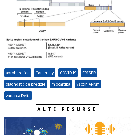
aprobare fda
Comirnaty
COVID19
CRISPR
diagnostic de precizie
miocardita
Vaccin ARNm
varianta Delta
ALTE RESURSE