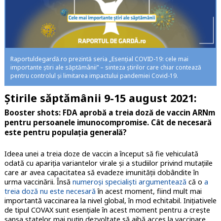
Raportuldegardă.ro prezintă seria „Esențial COVID-19: cele mai
importante știri ale săptămânii” – sinteza știrilor care chiar contează
pentru controlul și limitarea impactului pandemiei Covid-19.
Știrile săptămânii 9-15 august 2021:
Booster shots: FDA aprobă a treia doză de vaccin ARNm
pentru persoanele imunocompromise. Cât de necesară
este pentru populația generală?
Ideea unei a treia doze de vaccin a început să fie vehiculată
odată cu apariția variantelor virale și a studiilor privind mutațiile
care ar avea capacitatea să evadeze imunității dobândite în
urma vaccinării. Însă
numeroși specialiști argumentează
că o
a
treia doză nu este necesară
în acest moment, fiind mult mai
importantă vaccinarea la nivel global, în mod echitabil. Inițiativele
de tipul COVAX sunt esențiale în acest moment pentru a crește
șansa statelor mai puțin dezvoltate să aibă acces la vaccinare,