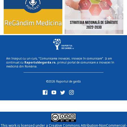
Am început cu un curs, “Comunicarea inovației, inovație în comunicare”. Și am
continuat cu
Raportuldegarda.ro
, primul portal de comunicare a inovației în
medicină din România.
©2026 Raportul de gardă
This work is licensed under a
Creative Commons Attribution-NonCommercial-