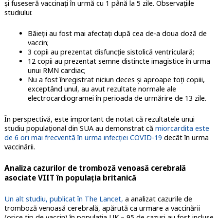
și fuseseră vaccinați în urmă cu 1 până la 5 zile. Observațiile
studiului:
Băieții au fost mai afectați după cea de-a doua doză de
vaccin;
3 copii au prezentat disfuncție sistolică ventriculară;
12 copii au prezentat semne distincte imagistice în urma
unui RMN cardiac;
Nu a fost înregistrat niciun deces și aproape toți copiii,
exceptând unul, au avut rezultate normale ale
electrocardiogramei în perioada de urmărire de 13 zile.
În perspectivă, este important de notat că rezultatele unui
studiu populațional din SUA au demonstrat că
miorcardita este
de 6 ori mai frecventă în urma infecției COVID-19
decât în urma
vaccinării.
Analiza cazurilor de tromboză venoasă cerebrală
asociate VIIT în populația britanică
Un alt studiu, publicat în The Lancet,
a analizat cazurile de
tromboză venoasă cerebrală, apărută ca urmare a vaccinării
(orice tip de vaccin) în populația UK – 95 de cazuri au fost incluse