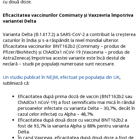
cu două doze.
Eficacitatea vaccinurilor Comirnaty și Vaxzevria împotriva
variantei Delta
Varianta Delta (B.1.617.2) a SARS-CoV-2 a contribuit la creșterea
cazurilor în India și s-a răspândit la nivel mondial ulterior.
Eficacitatea vaccinurilor BNT162b2 (Comirnaty – produs de
Pfizer/BioNtech) și ChAdOx1 nCoV-19 (Vaxzevria – produs de
AstraZeneca) împotriva acestei variante este încă destul de
neclară – studii pe populații numeroase sunt necesare.
Un studiu publicat în NEJM, efectuat pe populația din UK
,
subliniază că:
Eficacitatea după prima doză de vaccin (BNT162b2 sau
ChAdOx1 nCoV-19) a fost semnificativ mai mică în rândul
persoanelor infectate cu varianta Delta – 30,7%, decât în
cazul celor infectați cu Alpha – 48,7%.
Eficacitatea după două doze cu vaccinul BNT162b2 a
fost de 93,7% la varianta Alpha și 88% pentru varianta
Delta.
În cazul Vaxrevia, eficacitatea după două doze a fost de