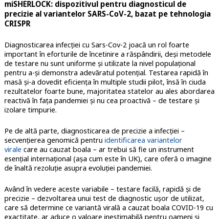
miSHERLOCK: dispozitivul pentru diagnosticul de
precizie al variantelor SARS-CoV-2, bazat pe tehnologia
CRISPR
Diagnosticarea infecției cu Sars-Cov-2 joacă un rol foarte
important în eforturile de încetinire a răspândirii, deși metodele
de testare nu sunt uniforme și utilizate la nivel populațional
pentru a-și demonstra adevăratul potențial. Testarea rapidă în
masă și-a dovedit eficiența în multiple studii pilot, însă în ciuda
rezultatelor foarte bune, majoritatea statelor au ales abordarea
reactivă în fața pandemiei și nu cea proactivă – de testare și
izolare timpurie.
Pe de altă parte, diagnosticarea de precizie a infecției –
secvențierea genomică pentru
identificarea variantelor
virale
care au cauzat boala – ar trebui să fie un instrument
esențial internațional (așa cum este în UK), care oferă o imagine
de înaltă rezoluție asupra evoluției pandemiei.
Având în vedere aceste variabile – testare facilă, rapidă și de
precizie – dezvoltarea unui test de diagnostic ușor de utilizat,
care să determine ce variantă virală a cauzat boala COVID-19 cu
exactitate, ar aduce o valoare inestimabilă pentru oameni și