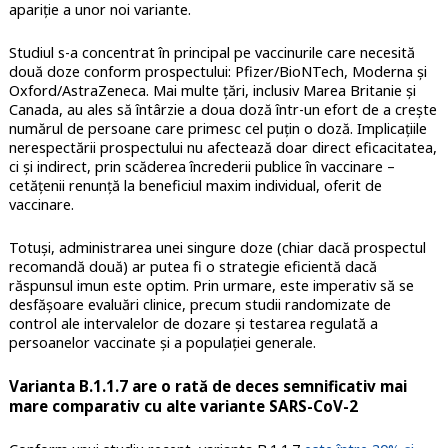
apariție a unor noi variante.
Studiul s-a concentrat în principal pe vaccinurile care necesită
două doze conform prospectului: Pfizer/BioNTech, Moderna și
Oxford/AstraZeneca. Mai multe țări, inclusiv Marea Britanie și
Canada, au ales să întârzie a doua doză într-un efort de a crește
numărul de persoane care primesc cel puțin o doză. Implicațiile
nerespectării prospectului nu afectează doar direct eficacitatea,
ci și indirect, prin scăderea încrederii publice în vaccinare –
cetățenii renunță la beneficiul maxim individual, oferit de
vaccinare.
Totuși, administrarea unei singure doze (chiar dacă prospectul
recomandă două) ar putea fi o strategie eficientă dacă
răspunsul imun este optim. Prin urmare, este imperativ să se
desfășoare evaluări clinice, precum studii randomizate de
control ale intervalelor de dozare și testarea regulată a
persoanelor vaccinate și a populației generale.
Varianta B.1.1.7 are o rată de deces semnificativ mai
mare comparativ cu alte variante SARS-CoV-2