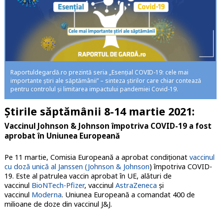
Raportuldegardă.ro prezintă seria „Esențial COVID-19: cele mai
importante știri ale săptămânii” – sinteza știrilor care chiar contează
pentru controlul și limitarea impactului pandemiei Covid-19.
Știrile săptămânii 8-14 martie 2021:
Vaccinul Johnson & Johnson împotriva COVID-19 a fost
aprobat în Uniunea Europeană
Pe 11 martie, Comisia Europeană a aprobat condiționat
vaccinul
cu doză unică al Janssen (Johnson & Johnson
) împotriva COVID-
19. Este al patrulea vaccin aprobat în UE, alături de
vaccinul
BioNTech-Pfizer
, vaccinul
AstraZeneca
și
vaccinul
Moderna
. Uniunea Europeană a comandat 400 de
milioane de doze din vaccinul J&J.