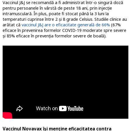
Vaccinul J&J se recomandă a fi administrat într-o singură doză
pentru persoanele în vârstă de peste 18 ani, prin injecție
intramusculară. În plus, poate fi stocat până la 3 luni la
temperaturi cuprinse între 2 și 8 grade Celsius. Studiile clinice au
arătat că
vaccinul J&J are o eficacitate generală de 66%
(67%
eficace în prevenirea formelor COVID-19 moderate spre severe
și 85% eficace în prevenția formelor severe de boală).
Vaccinul Novavax își menține eficacitatea contra