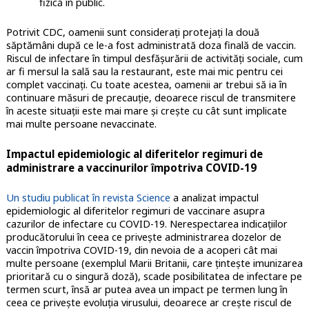
fizică în public.
Potrivit CDC, oamenii sunt considerați protejați la două
săptămâni după ce le-a fost administrată doza finală de vaccin.
Riscul de infectare în timpul desfășurării de activități sociale, cum
ar fi mersul la sală sau la restaurant, este mai mic pentru cei
complet vaccinați. Cu toate acestea, oamenii ar trebui să ia în
continuare măsuri de precauție, deoarece riscul de transmitere
în aceste situații este mai mare și crește cu cât sunt implicate
mai multe persoane nevaccinate.
Impactul epidemiologic al diferitelor regimuri de
administrare a vaccinurilor împotriva COVID-19
Un studiu publicat în revista Science
a analizat impactul
epidemiologic al diferitelor regimuri de vaccinare asupra
cazurilor de infectare cu COVID-19. Nerespectarea indicațiilor
producătorului în ceea ce privește administrarea dozelor de
vaccin împotriva COVID-19, din nevoia de a acoperi cât mai
multe persoane (exemplul Marii Britanii, care țintește imunizarea
prioritară cu o singură doză), scade posibilitatea de infectare pe
termen scurt, însă ar putea avea un impact pe termen lung în
ceea ce privește evoluția virusului, deoarece ar crește riscul de