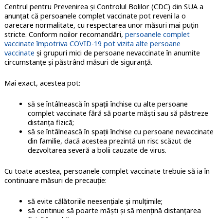
Centrul pentru Prevenirea și Controlul Bolilor (CDC) din SUA a
anunțat că persoanele complet vaccinate pot reveni la o
oarecare normalitate, cu respectarea unor măsuri mai puțin
stricte. Conform noilor recomandări,
persoanele complet
vaccinate împotriva COVID-19 pot vizita alte persoane
vaccinate
și grupuri mici de persoane nevaccinate în anumite
circumstanțe și păstrând măsuri de siguranță.
Mai exact, acestea pot:
să se întâlnească în spații închise cu alte persoane
complet vaccinate fără să poarte măști sau să păstreze
distanța fizică;
să se întâlnească în spații închise cu persoane nevaccinate
din familie, dacă acestea prezintă un risc scăzut de
dezvoltarea severă a bolii cauzate de virus.
Cu toate acestea, persoanele complet vaccinate trebuie să ia în
continuare măsuri de precauție:
să evite călătoriile neesențiale și mulțimile;
să continue să poarte măști și să mențină distanțarea