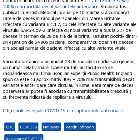
Conform unui studiu recent, varianta B.1.1.7
este între 30% și
100% mai mortală decât variantele anterioare.
Studiul a fost
publicat în British Medical Journal pe 10 martie și a comparat
ratele de deces în rândul persoanelor din Marea Britanie
infectate cu varianta B.1.1.7, cu cele infectate cu alte variante ale
virusului SARS-CoV-2. Infecția cu noua variantă a dus la 227 de
decese în termen de 28 de zile de la primul rezultat pozitiv dintr-
un eșantion de 54.906 pacienți, comparativ cu doar 141 decese
din același număr de pacienți infectați cu alte variante virale.
Varianta britanică a acumulat 23 de mutații în codul său genetic,
un număr relativ mare. Unele mutații au făcut-o să se
răspândească mult mai ușor, iar experții Public Health England
spun că este cu aproximativ 40% – 70% mai transmisibilă decât
variantele anterioare care circulau în lume. Rata mare de deces
observată ar putea fi asociată cu transmisibilitatea crescută și
cu frecvența ridicată de replicare a virusului.
Citiți
știrile esențiale COVID-19 din săptămânile anterioare
.
CDC
COVID19
Novavax
Vaccin Johnson
Vaccinare COVID19