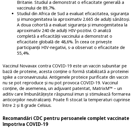
Britanie. Studiul a demonstrat o eficacitate generală a
vaccinului de 89,7%.
Studiul din Africa de Sud a evaluat eficacitatea, siguranța
și imunogenitatea la aproximativ 2.665 de adulți sănătoși.
A doua cohortă a evaluat siguranța și imunogenitatea la
aproximativ 240 de adulți HIV-pozitivi. O analiză
completă a eficacității vaccinului a demonstrat o
eficacitate globală de 48,6%. În ceea ce privește
participanții HIV-negativi, s-a observat o eficacitate de
55,4%.
Vaccinul Novavax contra COVID-19 este un vaccin subunitar pe
bază de proteine, acesta conține o formă stabilizată a proteinei
spike a coronavirusului. Antigenele proteice purificate din vaccin
nu se pot reproduce și nu pot provoca COVID-19. Vaccinul
conține, de asemenea, un adjuvant patentat, MatrixM™ – un
aditiv care îmbunătățește răspunsul imun și stimulează formarea
anticorpilor neutralizanți. Poate fi stocat la temperaturi cuprinse
între 2 și 8 grade Celsius.
Recomandări CDC pentru persoanele complet vaccinate
împotriva COVID-19