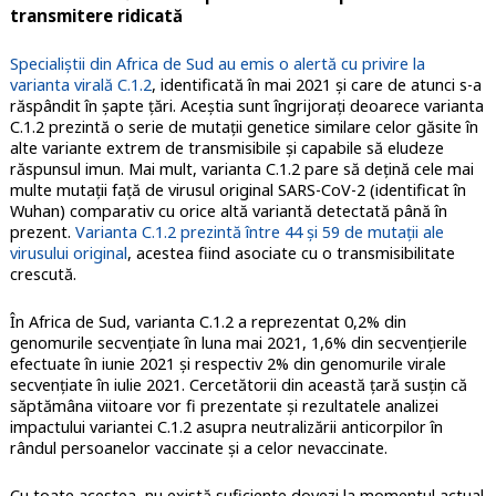
transmitere ridicată
Specialiștii din Africa de Sud au emis o alertă cu privire la
varianta virală C.1.2
, identificată în mai 2021 și care de atunci s-a
răspândit în șapte țări. Aceștia sunt îngrijorați deoarece varianta
C.1.2 prezintă o serie de mutații genetice similare celor găsite în
alte variante extrem de transmisibile și capabile să eludeze
răspunsul imun. Mai mult, varianta C.1.2 pare să dețină cele mai
multe mutații față de virusul original SARS-CoV-2 (identificat în
Wuhan) comparativ cu orice altă variantă detectată până în
prezent.
Varianta C.1.2 prezintă între 44 și 59 de mutații ale
virusului original
, acestea fiind asociate cu o transmisibilitate
crescută.
În Africa de Sud, varianta C.1.2 a reprezentat 0,2% din
genomurile secvențiate în luna mai 2021, 1,6% din secvențierile
efectuate în iunie 2021 și respectiv 2% din genomurile virale
secvențiate în iulie 2021. Cercetătorii din această țară susțin că
săptămâna viitoare vor fi prezentate și rezultatele analizei
impactului variantei C.1.2 asupra neutralizării anticorpilor în
rândul persoanelor vaccinate și a celor nevaccinate.
Cu toate acestea, nu există suficiente dovezi la momentul actual