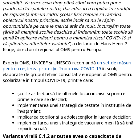
societății. Va trece ceva timp până când vom putea pune
pandemia în spatele nostru, dar educarea copiilor în condiții
de siguranță într-un cadru școlar fizic trebuie să rămână
obiectivul nostru principal, astfel încât să nu le răpim
oportunitățile pe care le merită atât de mult. Încurajăm toate
țările să mențină școlile deschise și îndemnăm toate școlile să
pună în aplicare măsuri pentru a minimiza riscul COVID-19 și
răspândirea diferitelor variante”,
a declarat dr. Hans Henri P.
Kluge, directorul regional al OMS pentru Europa.
Experții OMS, UNICEF și UNESCO recomandă
un set de măsuri
pentru creșterea protecției împotriva COVID-19
în școli,
elaborate de grupul tehnic consultativ european al OMS pentru
școlarizare în timpul COVID-19, printre care:
școlile ar trebui să fie ultimele locuri închise și printre
primele care se deschid;
implementarea unei strategii de testate în instituțiile de
învățământ;
implicarea copiilor și a adolescenților în luarea deciziilor;
implementarea unei strategii de vaccinare menită să țină
copiii în școală.
Varianta virală C.1.2 ar putea avea o capacitate de