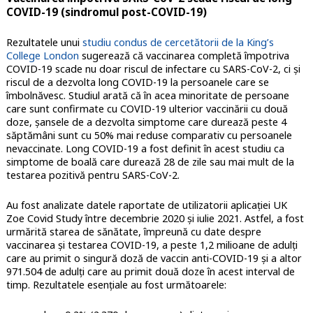
COVID-19 (sindromul post-COVID-19)
Rezultatele unui
studiu condus de cercetătorii de la King’s
College London
sugerează că vaccinarea completă împotriva
COVID-19 scade nu doar riscul de infectare cu SARS-CoV-2, ci și
riscul de a dezvolta long COVID-19 la persoanele care se
îmbolnăvesc. Studiul arată că în acea minoritate de persoane
care sunt confirmate cu COVID-19 ulterior vaccinării cu două
doze, șansele de a dezvolta simptome care durează peste 4
săptămâni sunt cu 50% mai reduse comparativ cu persoanele
nevaccinate. Long COVID-19 a fost definit în acest studiu ca
simptome de boală care durează 28 de zile sau mai mult de la
testarea pozitivă pentru SARS-CoV-2.
Au fost analizate datele raportate de utilizatorii aplicației UK
Zoe Covid Study între decembrie 2020 și iulie 2021. Astfel, a fost
urmărită starea de sănătate, împreună cu date despre
vaccinarea și testarea COVID-19, a peste 1,2 milioane de adulți
care au primit o singură doză de vaccin anti-COVID-19 și a altor
971.504 de adulți care au primit două doze în acest interval de
timp. Rezultatele esențiale au fost următoarele: