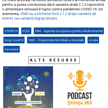
pentru a putea concluziona dacă varianta virală C.1.2 reprezintă
o amenințare serioasă în lupta contra pandemiei COVID-19. De
asemenea,
OMS nu a etichetat încă C.1.2 drept variantă de
interes sau variantă îngrijorătoare.
COVID19
ECDC
EMA - Agentia Europeana pentru Medicamente
long Covid19
OMS - Organizatia Mondiala a Sanatatii
scoala
Vaccinare
ALTE RESURSE