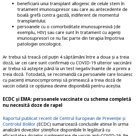
beneficiarii unui transplant allogenic de celule stem în
tratament imunosupresor sau care au antecedente de
boală grefă contra gazdă, indiferent de momentul
transplantului;
persoanele cu o comorbiditate imunosupresivă (de
exemplu, HIV) sau care sunt în tratament cu agenți
imunosupresori ce nu fac parte din terapia împotriva
patologiei oncologice.
Ar trebui să treacă cel puțin 4 săptămâni între a doua și a treia
doză, iar cei care sunt confirmați cu COVID-19 ulterior vaccinării
ar trebui să aștepte până la un test negativ înainte de a primi a
treia doză. Totodată, se recomandă ca persoanele care locuiesc
cu pacienți imunocompromiși să primească a treia doză de
vaccin odată ce opțiunea devine disponibilă pentru aceștia.
ECDC și EMA: persoanele vaccinate cu schema completă
nu necesită doze de rapel
Raportul publicat recent de Centrul European de Prevenție și
Controlul Bolilor
(ECDC) sumarizează concluziile atinse în urma
analizării dovezilor științifice disponibile în legătură cu
eficacitatea dozelor suplimentare de vaccin anti-COVID-19. Pe