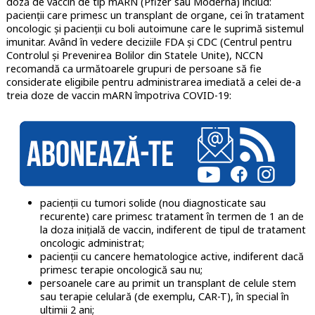
doză de vaccin de tip mARN (Pfizer sau Moderna) includ:
pacienții care primesc un transplant de organe, cei în tratament
oncologic și pacienții cu boli autoimune care le suprimă sistemul
imunitar. Având în vedere deciziile FDA și CDC (Centrul pentru
Controlul și Prevenirea Bolilor din Statele Unite), NCCN
recomandă ca următoarele grupuri de persoane să fie
considerate eligibile pentru administrarea imediată a celei de-a
treia doze de vaccin mARN împotriva COVID-19:
pacienții cu tumori solide (nou diagnosticate sau
recurente) care primesc tratament în termen de 1 an de
la doza inițială de vaccin, indiferent de tipul de tratament
oncologic administrat;
pacienții cu cancere hematologice active, indiferent dacă
primesc terapie oncologică sau nu;
persoanele care au primit un transplant de celule stem
sau terapie celulară (de exemplu, CAR-T), în special în
ultimii 2 ani;