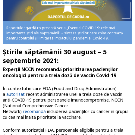
Raportuldegardă.ro prezintă seria „Esențial COVID-19: cele mai
importante știri ale săptămânii” – sinteza știrilor care chiar contează
pentru controlul și limitarea impactului pandemiei Covid-19.
Știrile săptămânii 30 august – 5
septembrie 2021:
Experții NCCN recomandă prioritizarea pacienților
oncologici pentru a treia doză de vaccin Covid-19
În contextul în care FDA (Food and Drug Administration)
a
autorizat
recent administrarea unei a treia doze de vaccin
anti-COVID-19 pentru persoanele imunocompromise, NCCN
(National Comprehensive Cancer
Network)
recomandă
includerea pacienților cu cancer în grupul
cu cea mai înaltă prioritate la vaccinare.
Conform autorizației FDA, persoanele eligibile pentru a treia