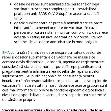
dozele de rapel sunt administrate persoanelor deja
vaccinate cu schema completă pentru restabilirea
protecției anti-SARS-CoV-2 după ce aceasta scade în
timp;
dozele suplimentare ar putea fi administrate ca parte
integrantă a schemei primare de vaccinare în cazul
persoanelor cu un sistem imunitar compromis, deoarece
aceștia nu ating un nivel adecvat de protecție ulterior
schemei de vaccinare administrate în mod obișnuit.
EMA
continuă să analizeze date despre utilitatea dozelor de
rapel și dozelor suplimentare de vaccinare pe măsură ce
acestea devin disponibile. Totodată, agenția de reglementare
consideră că statele membre ar putea începe planificarea și
pregătirea pentru administrarea dozelor de rapel și a celor
suplimentare. Grupurile naționale de consultanță pentru
imunizare rămân responsabile cu implementarea strategiilor de
vaccinare în fiecare stat membru, deoarece aceste grupuri sunt
cele mai informate cu privire la condițiile epidemiologice locale,
nivelul de disponibilitate a vaccinurilor și capacitatea sistemelor
de sănătate proprii.
Vaccinarea împotriva SARS-CoV-2 scade riscul de long