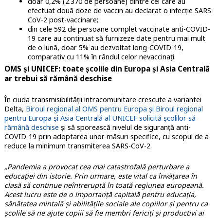
doar 0,2% (2.370 de persoane) dintre cei care au
efectuat două doze de vaccin au declarat o infecție SARS-
CoV-2 post-vaccinare;
din cele 592 de persoane complet vaccinate anti-COVID-
19 care au continuat să furnizeze date pentru mai mult
de o lună, doar 5% au dezvoltat long-COVID-19,
comparativ cu 11% în rândul celor nevaccinați.
OMS și UNICEF: toate școlile din Europa și Asia Centrală
ar trebui să rămână deschise
În ciuda transmisibilității intracomunitare crescute a variantei
Delta,
Biroul regional al OMS pentru Europa și Biroul regional
pentru Europa și Asia Centrală al UNICEF solicită școlilor să
rămână deschise
și să sporească nivelul de siguranță anti-
COVID-19 prin adoptarea unor măsuri specifice, cu scopul de a
reduce la minimum transmiterea SARS-CoV-2.
„Pandemia a provocat cea mai catastrofală perturbare a
educației din istorie. Prin urmare, este vital ca învățarea în
clasă să continue neîntreruptă în toată regiunea europeană.
Acest lucru este de o importanță capitală pentru educația,
sănătatea mintală și abilitățile sociale ale copiilor și pentru ca
școlile să ne ajute copiii să fie membri fericiți și productivi ai