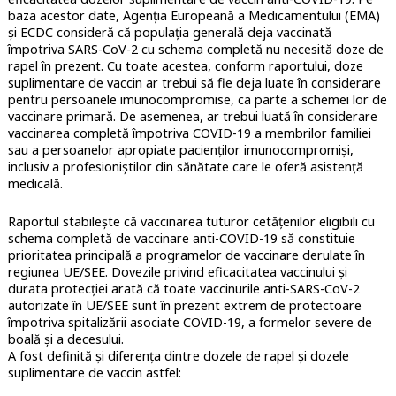
baza acestor date, Agenția Europeană a Medicamentului (EMA)
și ECDC consideră că populația generală deja vaccinată
împotriva SARS-CoV-2 cu schema completă nu necesită doze de
rapel în prezent. Cu toate acestea, conform raportului, doze
suplimentare de vaccin ar trebui să fie deja luate în considerare
pentru persoanele imunocompromise, ca parte a schemei lor de
vaccinare primară. De asemenea, ar trebui luată în considerare
vaccinarea completă împotriva COVID-19 a membrilor familiei
sau a persoanelor apropiate pacienților imunocompromiși,
inclusiv a profesioniștilor din sănătate care le oferă asistență
medicală.
Raportul stabilește că vaccinarea tuturor cetățenilor eligibili cu
schema completă de vaccinare anti-COVID-19 să constituie
prioritatea principală a programelor de vaccinare derulate în
regiunea UE/SEE. Dovezile privind eficacitatea vaccinului și
durata protecției arată că toate vaccinurile anti-SARS-CoV-2
autorizate în UE/SEE sunt în prezent extrem de protectoare
împotriva spitalizării asociate COVID-19, a formelor severe de
boală și a decesului.
A fost definită și diferența dintre dozele de rapel și dozele
suplimentare de vaccin astfel: