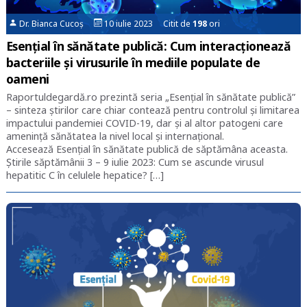
Dr. Bianca Cucoș
10 iulie 2023 Citit de
198
ori
Esențial în sănătate publică: Cum interacționează
bacteriile și virusurile în mediile populate de
oameni
Raportuldegardă.ro prezintă seria „Esențial în sănătate publică”
– sinteza știrilor care chiar contează pentru controlul și limitarea
impactului pandemiei COVID-19, dar și al altor patogeni care
amenință sănătatea la nivel local și internațional.
Accesează Esențial în sănătate publică de săptămâna aceasta.
Știrile săptămânii 3 – 9 iulie 2023: Cum se ascunde virusul
hepatitic C în celulele hepatice? […]