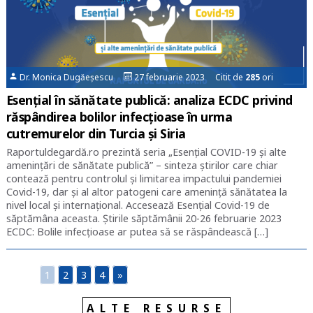
Dr. Monica Dugăeșescu
27 februarie 2023 Citit de
285
ori
Esențial în sănătate publică: analiza ECDC privind
răspândirea bolilor infecțioase în urma
cutremurelor din Turcia și Siria
Raportuldegardă.ro prezintă seria „Esențial COVID-19 și alte
amenințări de sănătate publică” – sinteza știrilor care chiar
contează pentru controlul și limitarea impactului pandemiei
Covid-19, dar și al altor patogeni care amenință sănătatea la
nivel local și internațional. Accesează Esențial Covid-19 de
săptămâna aceasta. Știrile săptămânii 20-26 februarie 2023
ECDC: Bolile infecţioase ar putea să se răspândească […]
1
2
3
4
»
ALTE RESURSE