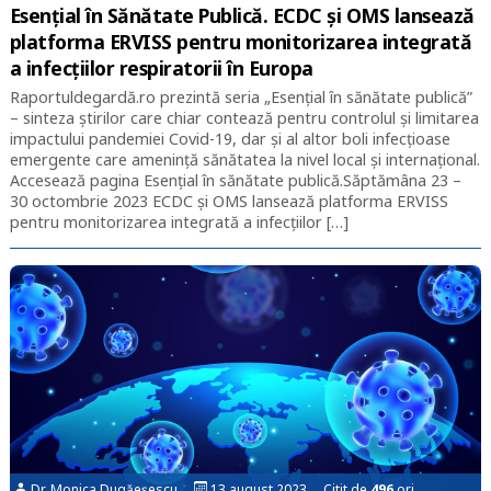
Esențial în Sănătate Publică. ECDC și OMS lansează
platforma ERVISS pentru monitorizarea integrată
a infecțiilor respiratorii în Europa
Raportuldegardă.ro prezintă seria „Esențial în sănătate publică”
– sinteza știrilor care chiar contează pentru controlul și limitarea
impactului pandemiei Covid-19, dar și al altor boli infecțioase
emergente care amenință sănătatea la nivel local și internațional.
Accesează pagina Esențial în sănătate publică.Săptămâna 23 –
30 octombrie 2023 ECDC și OMS lansează platforma ERVISS
pentru monitorizarea integrată a infecțiilor […]
Dr. Monica Dugăeșescu
13 august 2023 Citit de
496
ori