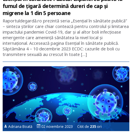
fumul de țigară determină dureri de cap și
migrene la 1 din 5 persoane
Raportuldegardă.ro prezintă seria „Esențial în sănătate publică”
– sinteza știrilor care chiar contează pentru controlul și limitarea
impactului pandemiei Covid-19, dar și al altor boli infecțioase
emergente care amenință sănătatea la nivel local și
internațional. Accesează pagina Esențial în sănătate publică.
Săptămâna 4 – 10 decembrie 2023 ECDC: cazurile de boli cu
transmitere sexuală au crescut în toate […]
Adriana Boată
02 noiembrie 2023 Citit de
235
ori