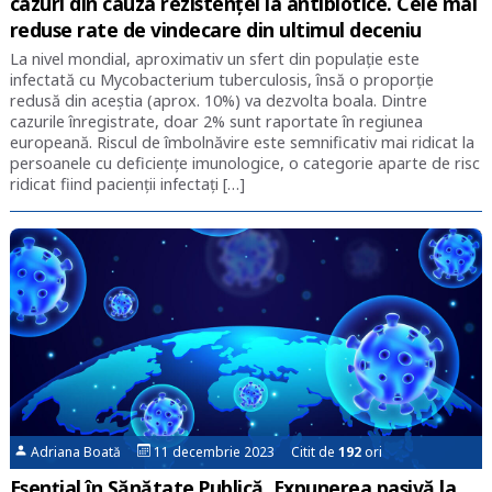
cazuri din cauza rezistenței la antibiotice. Cele mai
reduse rate de vindecare din ultimul deceniu
La nivel mondial, aproximativ un sfert din populaţie este
infectată cu Mycobacterium tuberculosis, însă o proporţie
redusă din aceştia (aprox. 10%) va dezvolta boala. Dintre
cazurile înregistrate, doar 2% sunt raportate în regiunea
europeană. Riscul de îmbolnăvire este semnificativ mai ridicat la
persoanele cu deficienţe imunologice, o categorie aparte de risc
ridicat fiind pacienţii infectaţi […]
Adriana Boată
11 decembrie 2023 Citit de
192
ori
Esențial în Sănătate Publică. Expunerea pasivă la