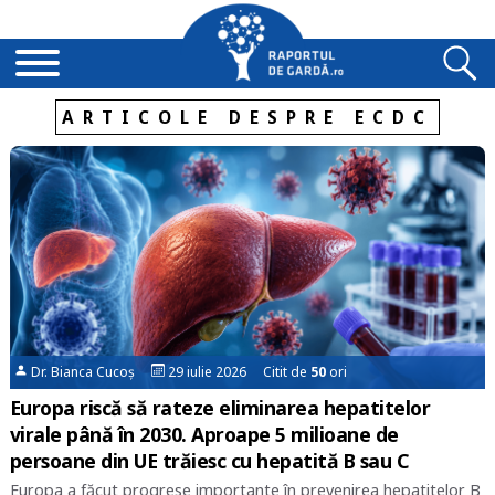
ARTICOLE DESPRE ECDC
Dr. Bianca Cucoș
29 iulie 2026 Citit de
50
ori
Europa riscă să rateze eliminarea hepatitelor
virale până în 2030. Aproape 5 milioane de
persoane din UE trăiesc cu hepatită B sau C
Europa a făcut progrese importante în prevenirea hepatitelor B