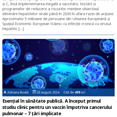
și C, însă implementarea inegală a vaccinării, testării și
programelor de reducere a riscurilor menține obiectivul
eliminării hepatitelor virale până în 2030 în afara razei de acțiune.
Aproximativ 5 milioane de persoane din Uniunea Europeană și
Spațiul Economic European trăiesc cu infecție cronică cu virusul
hepatitic […]
Adriana Boată
26 august 2024 Citit de
499
ori
Esențial în sănătate publică. A început primul
studiu clinic pentru un vaccin împotriva cancerului
pulmonar – 7 țări implicate