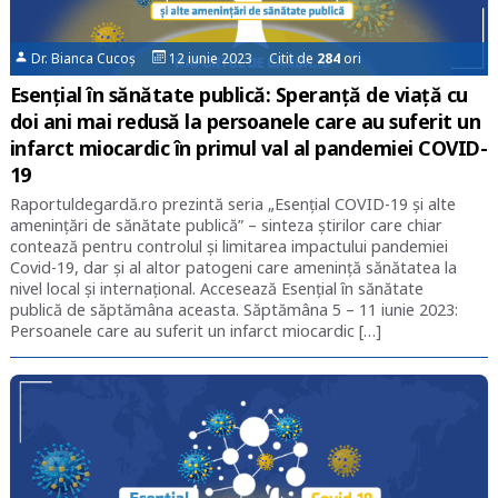
Dr. Bianca Cucoș
12 iunie 2023 Citit de
284
ori
Esențial în sănătate publică: Speranță de viață cu
doi ani mai redusă la persoanele care au suferit un
infarct miocardic în primul val al pandemiei COVID-
19
Raportuldegardă.ro prezintă seria „Esențial COVID-19 și alte
amenințări de sănătate publică” – sinteza știrilor care chiar
contează pentru controlul și limitarea impactului pandemiei
Covid-19, dar și al altor patogeni care amenință sănătatea la
nivel local și internațional. Accesează Esențial în sănătate
publică de săptămâna aceasta. Săptămâna 5 – 11 iunie 2023:
Persoanele care au suferit un infarct miocardic […]