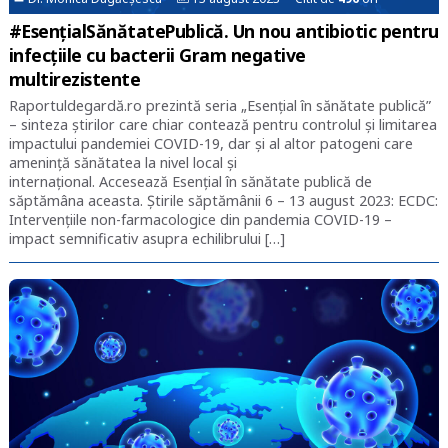
#EsențialSănătatePublică. Un nou antibiotic pentru
infecţiile cu bacterii Gram negative
multirezistente
Raportuldegardă.ro prezintă seria „Esențial în sănătate publică”
– sinteza știrilor care chiar contează pentru controlul și limitarea
impactului pandemiei COVID-19, dar și al altor patogeni care
amenință sănătatea la nivel local și
internațional. Accesează Esențial în sănătate publică de
săptămâna aceasta. Știrile săptămânii 6 – 13 august 2023: ECDC:
Intervenţiile non-farmacologice din pandemia COVID-19 –
impact semnificativ asupra echilibrului […]