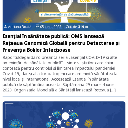
Adriana Boată
05 iunie 2023 Citit de
319
ori
Esențial în sănătate publică: OMS lansează
Rețeaua Genomică Globală pentru Detectarea și
Prevenția Bolilor Infecțioase
Raportuldegardă.ro prezintă seria „Esențial COVID-19 și alte
amenințări de sănătate publică” – sinteza știrilor care chiar
contează pentru controlul și limitarea impactului pandemiei
Covid-19, dar și al altor patogeni care amenință sănătatea la
nivel local și internațional. Accesează Esențial în sănătate
publică de săptămâna aceasta. Săptămâna 29 mai – 4 iunie
2023: Organizația Mondială a Sănătății lansează Rețeaua […]