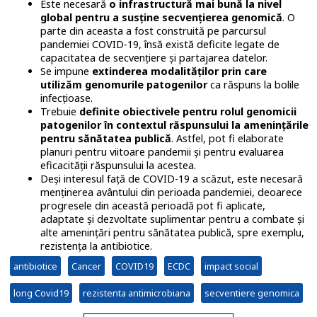
Este necesară
o infrastructură mai bună la nivel
global pentru a susţine secvenţierea genomică
. O
parte din aceasta a fost construită pe parcursul
pandemiei COVID-19, însă există deficite legate de
capacitatea de secvenţiere şi partajarea datelor.
Se impune
extinderea modalităţilor prin care
utilizăm genomurile patogenilor
ca răspuns la bolile
infecțioase.
Trebuie
definite obiectivele pentru rolul genomicii
patogenilor în contextul răspunsului la amenințările
pentru sănătatea publică
. Astfel, pot fi elaborate
planuri pentru viitoare pandemii şi pentru evaluarea
eficacităţii răspunsului la acestea.
Deşi interesul faţă de COVID-19 a scăzut, este necesară
menţinerea avântului din perioada pandemiei, deoarece
progresele din această perioadă pot fi aplicate,
adaptate şi dezvoltate suplimentar pentru a combate şi
alte ameninţări pentru sănătatea publică, spre exemplu,
rezistenţa la antibiotice.
antibiotice
Cancer
COVID19
ECDC
impact social
long Covid19
rezistenta antimicrobiana
secventiere genomica