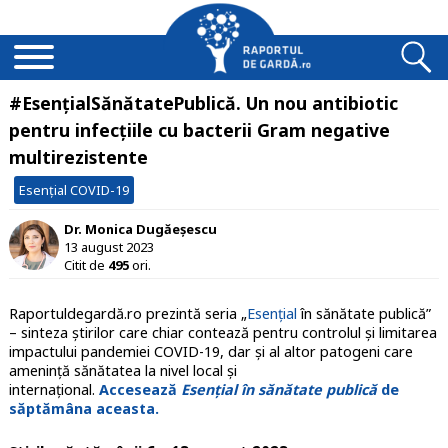
#EsențialSănătatePublică. Un nou antibiotic
pentru infecţiile cu bacterii Gram negative
multirezistente
Esențial COVID-19
Dr. Monica Dugăeșescu
13 august 2023
Citit de
495
ori.
Raportuldegardă.ro prezintă seria „
Esențial
în sănătate publică”
– sinteza știrilor care chiar contează pentru controlul și limitarea
impactului pandemiei COVID-19, dar și al altor patogeni care
amenință sănătatea la nivel local și
internațional.
Accesează
Esențial în sănătate publică
de
săptămâna aceasta.