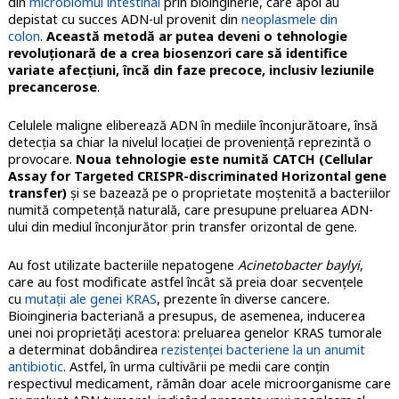
din
microbiomul intestinal
prin bioinginerie, care apoi au
depistat cu succes ADN-ul provenit din
neoplasmele din
colon
.
Această metodă ar putea deveni o tehnologie
revoluţionară de a crea biosenzori care să identifice
variate afecţiuni, încă din faze precoce, inclusiv leziunile
precancerose
.
Celulele maligne eliberează ADN în mediile înconjurătoare, însă
detecţia sa chiar la nivelul locaţiei de provenienţă reprezintă o
provocare.
Noua tehnologie este numită CATCH (Cellular
Assay for Targeted CRISPR-discriminated Horizontal gene
transfer)
şi se bazează pe o proprietate moştenită a bacteriilor
numită competenţă naturală, care presupune preluarea ADN-
ului din mediul înconjurător prin transfer orizontal de gene.
Au fost utilizate bacteriile nepatogene
Acinetobacter baylyi
,
care au fost modificate astfel încât să preia doar secvenţele
cu
mutaţii ale genei KRAS
, prezente în diverse cancere.
Bioingineria bacteriană a presupus, de asemenea, inducerea
unei noi proprietăţi acestora: preluarea genelor KRAS tumorale
a determinat dobândirea
rezistenţei bacteriene la un anumit
antibiotic
. Astfel, în urma cultivării pe medii care conţin
respectivul medicament, rămân doar acele microorganisme care