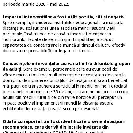
perioada martie 2020 – mai 2022.
Impactul intervenţiilor a fost atât pozitiv, cât şi negativ
.
Spre exemplu, închiderea instituţiilor educaționale şi munca la
distanţă au scăzut presiunea asociată muncii asupra vieţii
personale, însă munca de acasă a favorizat menţinerea
îngrijorărilor legate de serviciu şi în timpul liber, a scăzut
capacitatea de concentrare la muncă şi timpul de lucru efectiv
din cauza responsabilităților legate de familie.
Consecinţele intervenţiilor au variat între diferitele grupuri
de adulţi
. Spre exemplu, persoanele care au avut copii de
vârste mici au fost mai mult afectaţi de necesitatea de a sta la
domiciliu, de închiderea unităţilor de învățământ şi au beneficiat
mai puţin de transpunerea serviciului în mediul online. Totodată,
persoanele mai tinere de 35 de ani, cei care nu au locuit cu copii,
adulţii din mediul rural şi cei din ţările nordice au perceput un
impact pozitiv al implementării muncii la distanţă asupra
echilibrului dintre viaţa privată şi cea profesională.
Odată cu raportul, au fost identificate o serie de acţiuni
recomandate, care derivă din lecţiile învăţate din
răspunsul la pandemia COVID-19
. Acestea includ: