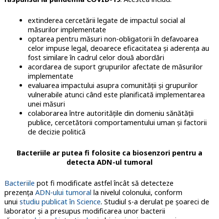
extinderea cercetării legate de impactul social al
măsurilor implementate
optarea pentru măsuri non-obligatorii în defavoarea
celor impuse legal, deoarece eficacitatea şi aderenţa au
fost similare în cadrul celor două abordări
acordarea de suport grupurilor afectate de măsurilor
implementate
evaluarea impactului asupra comunităţii şi grupurilor
vulnerabile atunci când este planificată implementarea
unei măsuri
colaborarea între autorităţile din domeniu sănătăţii
publice, cercetătorii comportamentului uman şi factorii
de decizie politică
Bacteriile ar putea fi folosite ca biosenzori pentru a
detecta ADN-ul tumoral
Bacteriile
pot fi modificate astfel încât să detecteze
prezenţa
ADN-ului tumoral
la nivelul colonului, conform
unui
studiu publicat în Science
. Studiul s-a derulat pe şoareci de
laborator şi a presupus modificarea unor bacterii