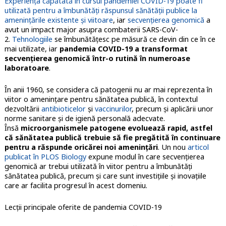
Experienţa căpătată în cursul pandemiei COVID-19 poate fi
utilizată pentru a îmbunătăţi răspunsul sănătăţii publice la
amenințările existente şi viitoare
, iar
secvenţierea genomică
a
avut un impact major asupra combaterii SARS-CoV-
2.
Tehnologiile
se îmbunătăţesc pe măsură ce devin din ce în ce
mai utilizate, iar
pandemia COVID-19 a transformat
secvenţierea genomică într-o rutină în numeroase
laboratoare
.
În anii 1960, se considera că patogenii nu ar mai reprezenta în
viitor o ameninţare pentru sănătatea publică, în contextul
dezvoltării
antibioticelor
şi
vaccinurilor
, precum şi aplicării unor
norme sanitare şi de igienă personală adecvate.
Însă
microorganismele patogene evoluează rapid, astfel
că sănătatea publică trebuie să fie pregătită în continuare
pentru a răspunde oricărei noi ameninţări
. Un nou
articol
publicat în PLOS Biology
expune modul în care secvenţierea
genomică ar trebui utilizată în viitor pentru a îmbunătăţi
sănătatea publică, precum şi care sunt investiţiile şi inovaţiile
care ar facilita progresul în acest domeniu.
Lecţii principale oferite de pandemia COVID-19