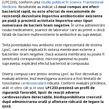
(LPC233), conform unui
studiu publicat în Science Translational
Medicine
. Rezultatele au indicat că
noul compus are efect
bactericid rapid, nu este afectat de mecanismele de
rezistenţă dezvoltate împotriva antibioticelor existente
pe piaţă şi prezintă activitate împotriva unor tipuri
numeroase de bacterii Gram negative
. În urma administrării
noului medicament, şoarecii de laborator care au primit o doză
fatală de bacterii multirezistente la antibiotice au supravieţuit.
Ţinta potenţialului nou antibiotic este reprezentată de enzima
LpxC, care este implicată în sinteza membranei externe a
bacteriilor Gram negative. Dacă această membrană nu poate fi
sintetizată corespunzător, microorganismul nu poate
supravieţui, explicând efectul bactericid al compusului.
Diverşi compuşi care ţintesc enzima LpxC au fost dezvoltaţi şi
evaluați anterior, însă investigarea acestora a fost limitată de
toxicitatea
cardiovasculară
ridicată. Conform evaluării preclinice,
atât
in vitro
. cât şi
in vivo
,
LPC233 prezintă un profil de
siguranţă favorabil, lipsit de reacţii adverse
cardiovasculare detectabile, biodisponibilitate crescută
după administrarea orală şi afinitate ridicată de legare la
ţintă
.