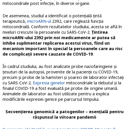
mitocondriale post infecţie, în diverse organe.
De asemenea, studiul a identificat o potenţială ţintă
terapeutică,
microARN-ul
2392, care reglează funcţia
mitocondrială. Conform rezultatelor studiului, acesta se află în
niveluri crescute la persoanele cu SARS-CoV-2.
Ţintirea
microARN-ului 2392 prin noi medicamente ar putea să
inhibe suplimentar replicarea acestui virus, fiind un
mecanism important în special la persoanele care au risc
de complicaţii severe cauzate de COVID-19
.
În cadrul studiului, au fost analizate probe nazofaringiene şi
ţesuturi de la autopsii, provenite de la pacienţii cu COVID-19,
precum şi probe de la hamsteri şi şoareci de laborator infectaţi
cu SARS-CoV-2.
Expresia genelor
mitocondriale la debutul şi la
finalul COVID-19 a fost evaluată pe probe de origine umană.
Animalele de laborator au fost utilizate pentru a explica
modificările expresiei genice pe parcursul timpului.
Secvenţierea genomică a patogenilor – esenţială pentru
răspunsul la viitoare pandemii