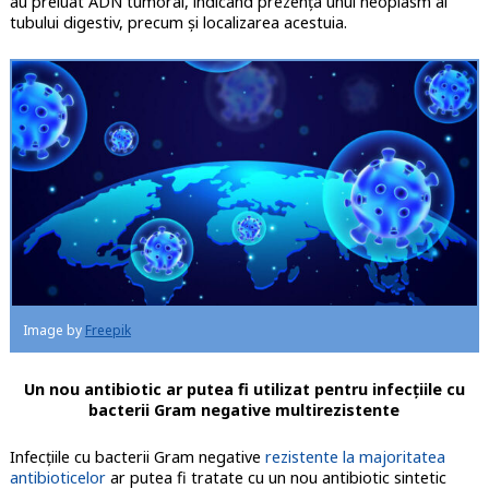
au preluat ADN tumoral, indicând prezenţa unui neoplasm al
tubului digestiv, precum şi localizarea acestuia.
Image by
Freepik
Un nou antibiotic ar putea fi utilizat pentru infecţiile cu
bacterii Gram negative multirezistente
Infecţiile cu bacterii Gram negative
rezistente la majoritatea
antibioticelor
ar putea fi tratate cu un nou antibiotic sintetic