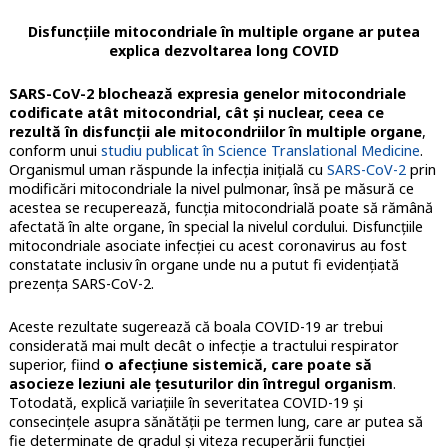
Disfuncţiile mitocondriale în multiple organe ar putea
explica dezvoltarea long COVID
SARS-CoV-2 blochează expresia genelor mitocondriale
codificate atât mitocondrial, cât şi nuclear, ceea ce
rezultă în disfuncţii ale mitocondriilor în multiple organe
,
conform unui
studiu publicat în Science Translational Medicine
.
Organismul uman răspunde la infecţia iniţială cu
SARS-CoV-2
prin
modificări mitocondriale la nivel pulmonar, însă pe măsură ce
acestea se recuperează, funcţia mitocondrială poate să rămână
afectată în alte organe, în special la nivelul cordului. Disfuncțiile
mitocondriale asociate infecţiei cu acest coronavirus au fost
constatate inclusiv în organe unde nu a putut fi evidenţiată
prezenţa SARS-CoV-2.
Aceste rezultate sugerează că boala COVID-19 ar trebui
considerată mai mult decât o infecţie a tractului respirator
superior, fiind
o afecţiune sistemică, care poate să
asocieze leziuni ale ţesuturilor din întregul organism
.
Totodată, explică variaţiile în severitatea COVID-19 şi
consecinţele asupra sănătăţii pe termen lung, care ar putea să
fie determinate de gradul şi viteza recuperării funcţiei