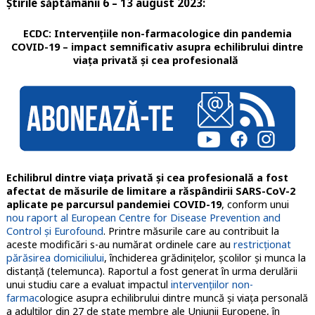
Știrile săptămânii 6 – 13 august 2023:
ECDC: Intervenţiile non-farmacologice din pandemia
COVID-19 – impact semnificativ asupra echilibrului dintre
viaţa privată şi cea profesională
Echilibrul dintre viaţa privată şi cea profesională a fost
afectat de măsurile de limitare a răspândirii SARS-CoV-2
aplicate pe parcursul pandemiei COVID-19
, conform unui
nou raport al European Centre for Disease Prevention and
Control şi Eurofound
. Printre măsurile care au contribuit la
aceste modificări s-au numărat ordinele care au
restricţionat
părăsirea domiciliului
, închiderea grădiniţelor, şcolilor şi munca la
distanţă (telemunca). Raportul a fost generat în urma derulării
unui studiu care a evaluat impactul
intervenţiilor non-
farmac
ologice asupra echilibrului dintre muncă şi viaţa personală
a adulţilor din 27 de state membre ale Uniunii Europene, în