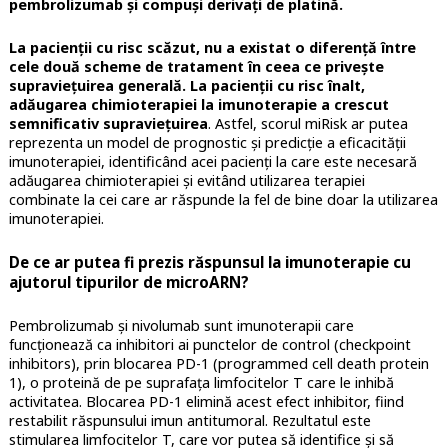
pembrolizumab și compuşi derivați de platină.
La pacienții cu risc scăzut, nu a existat o diferență între
cele două scheme de tratament în ceea ce privește
supraviețuirea generală. La pacienții cu risc înalt,
adăugarea chimioterapiei la imunoterapie a crescut
semnificativ supraviețuirea
. Astfel, scorul miRisk ar putea
reprezenta un model de prognostic și predicție a eficacității
imunoterapiei, identificând acei pacienţi la care este necesară
adăugarea chimioterapiei şi evitând utilizarea terapiei
combinate la cei care ar răspunde la fel de bine doar la utilizarea
imunoterapiei.
De ce ar putea fi prezis răspunsul la imunoterapie cu
ajutorul tipurilor de microARN?
Pembrolizumab şi nivolumab sunt imunoterapii care
funcționează ca inhibitori ai punctelor de control (checkpoint
inhibitors), prin blocarea PD-1 (programmed cell death protein
1), o proteină de pe suprafața limfocitelor T care le inhibă
activitatea. Blocarea PD-1 elimină acest efect inhibitor, fiind
restabilit răspunsului imun antitumoral. Rezultatul este
stimularea limfocitelor T, care vor putea să identifice și să