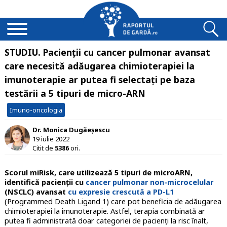
STUDIU. Pacienții cu cancer pulmonar avansat
care necesită adăugarea chimioterapiei la
imunoterapie ar putea fi selectați pe baza
testării a 5 tipuri de micro-ARN
Imuno-oncologia
Dr. Monica Dugăeșescu
19 iulie 2022
Citit de
5386
ori.
Scorul miRisk, care utilizează 5 tipuri de microARN,
identifică pacienţii cu
cancer pulmonar non-microcelular
(NSCLC) avansat
cu expresie crescută a PD-L1
(Programmed Death Ligand 1) care pot beneficia de adăugarea
chimioterapiei la imunoterapie. Astfel, terapia combinată ar
putea fi administrată doar categoriei de pacienți la risc înalt,