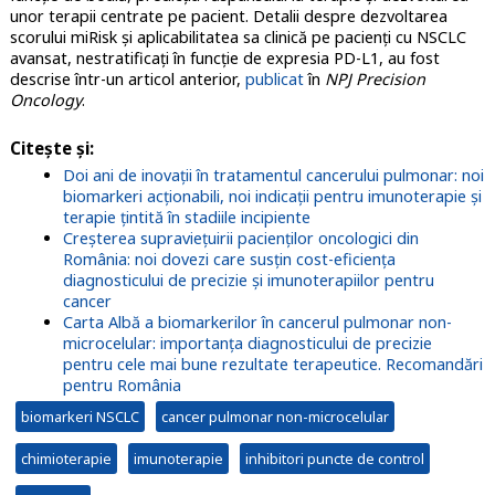
unor terapii centrate pe pacient. Detalii despre dezvoltarea
scorului miRisk şi aplicabilitatea sa clinică pe pacienţi cu NSCLC
avansat, nestratificaţi în funcţie de expresia PD-L1, au fost
descrise într-un articol anterior,
publicat
în
NPJ Precision
Oncology
.
Citeşte şi:
Doi ani de inovații în tratamentul cancerului pulmonar: noi
biomarkeri acționabili, noi indicații pentru imunoterapie și
terapie țintită în stadiile incipiente
Creșterea supraviețuirii pacienților oncologici din
România: noi dovezi care susțin cost-eficiența
diagnosticului de precizie și imunoterapiilor pentru
cancer
Carta Albă a biomarkerilor în cancerul pulmonar non-
microcelular: importanța diagnosticului de precizie
pentru cele mai bune rezultate terapeutice. Recomandări
pentru România
biomarkeri NSCLC
cancer pulmonar non-microcelular
chimioterapie
imunoterapie
inhibitori puncte de control