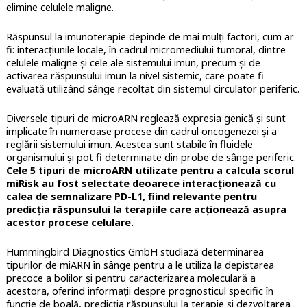
elimine celulele maligne.
Răspunsul la imunoterapie depinde de mai mulți factori, cum ar
fi: interacțiunile locale, în cadrul micromediului tumoral, dintre
celulele maligne și cele ale sistemului imun, precum și de
activarea răspunsului imun la nivel sistemic, care poate fi
evaluată utilizând sânge recoltat din sistemul circulator periferic.
Diversele tipuri de microARN reglează expresia genică și sunt
implicate în numeroase procese din cadrul oncogenezei și a
reglării sistemului imun. Acestea sunt stabile în fluidele
organismului şi pot fi determinate din probe de sânge periferic.
Cele 5 tipuri de microARN utilizate pentru a calcula scorul
miRisk au fost selectate deoarece interacţionează cu
calea de semnalizare PD-L1, fiind relevante pentru
predicţia răspunsului la terapiile care acţionează asupra
acestor procese celulare.
Hummingbird Diagnostics GmbH studiază determinarea
tipurilor de miARN în sânge pentru a le utiliza la depistarea
precoce a bolilor și pentru caracterizarea moleculară a
acestora, oferind informaţii despre prognosticul specific în
funcție de boală, predicția răspunsului la terapie și dezvoltarea