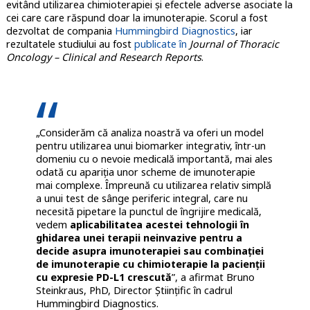
evitând utilizarea chimioterapiei şi efectele adverse asociate la
cei care care răspund doar la imunoterapie. Scorul a fost
dezvoltat de compania
Hummingbird Diagnostics
, iar
rezultatele studiului au fost
publicate în
Journal of Thoracic
Oncology – Clinical and Research Reports
.
„Considerăm că analiza noastră va oferi un model
pentru utilizarea unui biomarker integrativ, într-un
domeniu cu o nevoie medicală importantă, mai ales
odată cu apariția unor scheme de imunoterapie
mai complexe. Împreună cu utilizarea relativ simplă
a unui test de sânge periferic integral, care nu
necesită pipetare la punctul de îngrijire medicală,
vedem
aplicabilitatea acestei tehnologii în
ghidarea unei terapii neinvazive pentru a
decide asupra imunoterapiei sau combinației
de imunoterapie cu chimioterapie la pacienții
cu expresie PD-L1 crescută
”, a afirmat Bruno
Steinkraus, PhD, Director Științific în cadrul
Hummingbird Diagnostics.