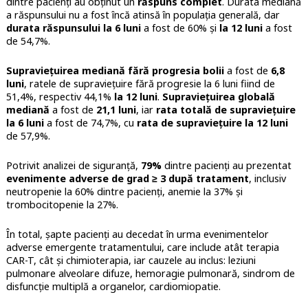
dintre pacienți au obținut un
răspuns complet
. Durata mediană
a răspunsului nu a fost încă atinsă în populația generală, dar
durata răspunsului la 6 luni
a fost de 60% și
la 12 luni
a fost
de 54,7%.
Supraviețuirea mediană fără progresia bolii
a fost de
6,8
luni
, ratele de supraviețuire fără progresie la 6 luni fiind de
51,4%, respectiv 44,1%
la 12 luni
.
Supraviețuirea globală
mediană
a fost de
21,1 luni
, iar
rata totală de supraviețuire
la 6 luni
a fost de 74,7%, cu
rata de supraviețuire la 12 luni
de 57,9%.
Potrivit analizei de siguranță,
79%
dintre pacienți au prezentat
evenimente adverse de grad ≥ 3 după tratament
, inclusiv
neutropenie la 60% dintre pacienți, anemie la 37% și
trombocitopenie la 27%.
În total, șapte pacienți au decedat în urma evenimentelor
adverse emergente tratamentului, care include atât terapia
CAR-T, cât și chimioterapia, iar cauzele au inclus: leziuni
pulmonare alveolare difuze, hemoragie pulmonară, sindrom de
disfuncție multiplă a organelor, cardiomiopatie.