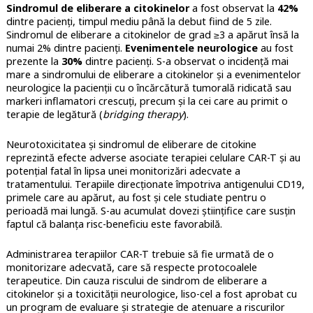
Sindromul de eliberare a citokinelor
a fost observat la
42%
dintre pacienți, timpul mediu până la debut fiind de 5 zile.
Sindromul de eliberare a citokinelor de grad ≥3 a apărut însă la
numai 2% dintre pacienți.
Evenimentele neurologice
au fost
prezente la
30%
dintre pacienți. S-a observat o incidență mai
mare a sindromului de eliberare a citokinelor și a evenimentelor
neurologice la pacienții cu o încărcătură tumorală ridicată sau
markeri inflamatori crescuți, precum și la cei care au primit o
terapie de legătură (
bridging therapy
).
Neurotoxicitatea și sindromul de eliberare de citokine
reprezintă efecte adverse asociate terapiei celulare CAR-T și au
potențial fatal în lipsa unei monitorizări adecvate a
tratamentului. Terapiile direcționate împotriva antigenului CD19,
primele care au apărut, au fost și cele studiate pentru o
perioadă mai lungă. S-au acumulat dovezi științifice care susțin
faptul că balanța risc-beneficiu este favorabilă.
Administrarea terapiilor CAR-T trebuie să fie urmată de o
monitorizare adecvată, care să respecte protocoalele
terapeutice. Din cauza riscului de sindrom de eliberare a
citokinelor și a toxicității neurologice, liso-cel a fost aprobat cu
un program de evaluare și strategie de atenuare a riscurilor