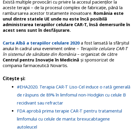
Există multiple provocări cu privire la accesul pacienților la
aceste terapii – de la procesul complex de fabricație, până la
rambursarea acestor tratamente inovatoare.
România este
unul dintre statele UE unde nu este încă posibilă
administrarea terapiilor celulare CAR-T, însă demersurile în
acest sens sunt în desfășurare.
Carta Albă a terapiilor celulare 2020
a fost lansată la sfârșitul
anului în cadrul unui eveniment online –
Terapiile celulare CAR-T
în sistemul de sănătate din România
– organizat de către
Centrul pentru Inovație în Medicină
și sponsorizat de
compania farmaceutică Novartis.
Citește și:
#EHA2020. Terapia CAR-T Liso-Cel induce o rată generală
de răspuns de 89% în limfomul non-Hodgkin cu celule B
recidivant sau refractar
FDA aprobă prima terapie CAR-T pentru tratamentul
limfomului cu celule de manta: brexucabtagene
autoleucel