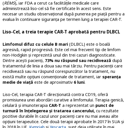
(
REMS
), iar FDA a cerut ca facilitățile medicale care
administrează liso-cel să fie certificate în acest sens. Este
necesar un studiu observațional după punerea pe piață pentru a
evalua în continuare siguranța pe termen lung a terapiei CAR-T.
Liso-Cel, a treia terapie CAR-T aprobată pentru DLBCL
Limfomul difuz cu celule B mari
(DLBCL) este o boală
agresivă, rapid progresivă.
Este cel mai frecvent tip de limfom
non-Hodgkin și reprezintă unul din trei cazuri diagnosticate.
Dintre acești pacienți,
73% nu răspund sau recidivează
după
tratamentul de linia a doua sau mai târziu. Pentru pacienții care
recidivează sau nu răspund corespunzător la tratament, nu
există multe opțiuni convenționale de tratament, iar
speranța
medie de viață
este de aproximativ
6 luni
.
Liso-Cel, terapia CAR-T direcționată contra CD19, oferă
promisiunea unei abordări curative a limfomului.
Terapia genică,
celulară și imunoterapia
CAR-T
a reprezentat un
punct de
turnură în înțelegerea și tratarea cancerului,
cu rezultate
pozitive durabile în cazul unor pacienți care nu mai aveau alte
opțiuni terapeutice. Cele două terapii aprobate în 2017 în SUA și
în 2018 în UE,
Kymriah
și
Yescarta
, sunt deja utilizate în mai