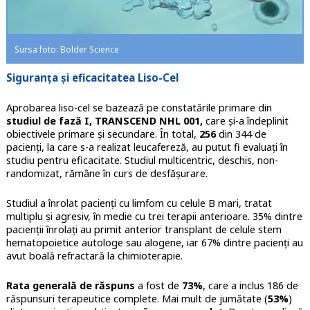
Sursa foto: Bolder Science
Siguranța și eficacitatea Liso-Cel
Aprobarea liso-cel se bazează pe constatările primare din
studiul de fază I, TRANSCEND NHL 001,
care și-a îndeplinit
obiectivele primare și secundare. În total,
256
din 344 de
pacienți, la care s-a realizat leucafereză, au putut fi evaluați în
studiu pentru eficacitate. Studiul multicentric, deschis, non-
randomizat, rămâne în curs de desfășurare.
Studiul a înrolat pacienți cu limfom cu celule B mari, tratat
multiplu și agresiv, în medie cu trei terapii anterioare. 35% dintre
pacienții înrolați au primit anterior transplant de celule stem
hematopoietice autologe sau alogene, iar 67% dintre pacienți au
avut boală refractară la chimioterapie.
Rata generală de răspuns
a fost de
73%
, care a inclus 186 de
răspunsuri terapeutice complete. Mai mult de jumătate (
53%
)