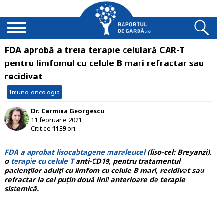
FDA aprobă a treia terapie celulară CAR-T
pentru limfomul cu celule B mari refractar sau
recidivat
Imuno-oncologia
Dr. Carmina Georgescu
11 februarie 2021
Citit de
1139
ori.
FDA a aprobat lisocabtagene maraleucel
(liso-cel; Breyanzi),
o
terapie cu celule T
anti-CD19, pentru tratamentul
pacienților adulți cu limfom cu celule B mari, recidivat sau
refractar la cel puțin două linii anterioare de terapie
sistemică.