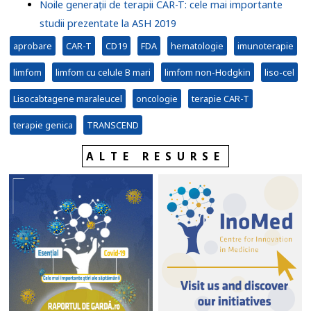
Noile generații de terapii CAR-T: cele mai importante
studii prezentate la ASH 2019
aprobare
CAR-T
CD19
FDA
hematologie
imunoterapie
limfom
limfom cu celule B mari
limfom non-Hodgkin
liso-cel
Lisocabtagene maraleucel
oncologie
terapie CAR-T
terapie genica
TRANSCEND
ALTE RESURSE