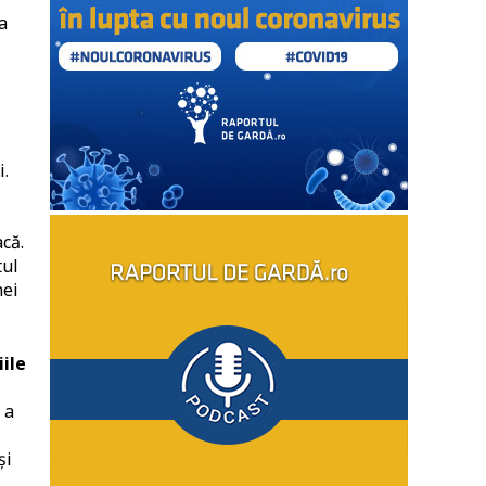
a
i.
că.
tul
nei
ile
 a
și