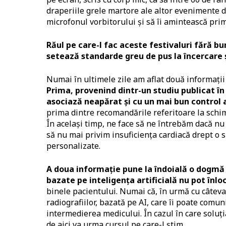
draperiile grele martore ale altor evenimente de
microfonul vorbitorului și să îi amintească pr
Răul pe care-l fac aceste festivaluri fără bu
setează standarde greu de pus la încercare 
Numai în ultimele zile am aflat două informați
Prima, provenind dintr-un studiu publicat în
asociază neapărat și cu un mai bun control a
prima dintre recomandările referitoare la schimb
În același timp, ne face să ne întrebăm dacă nu
să nu mai privim insuficiența cardiacă drept o s
personalizate.
A doua informație pune la îndoială o dogmă d
bazate pe inteligența artificială nu pot înlo
binele pacientului. Numai că, în urmă cu câteva
radiografiilor, bazată pe AI, care îi poate comu
intermedierea medicului. În cazul în care soluți
de aici va urma cursul pe care-l știm.