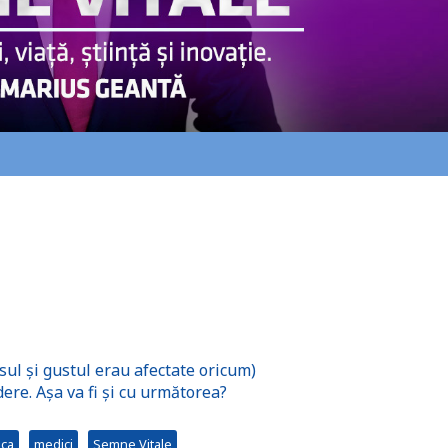
osul și gustul erau afectate oricum)
ere. Așa va fi și cu următorea?
aca
medici
Semne Vitale