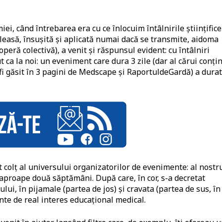
, când întrebarea era cu ce înlocuim întâlnirile științifice
țeleasă, însușită și aplicată numai dacă se transmite, aidoma
eră colectivă), a venit și răspunsul evident: cu întâlniri
t ca la noi: un eveniment care dura 3 zile (dar al cărui conți
fi găsit în 3 pagini de Medscape și RaportuldeGardă) a durat
lt colț al universului organizatorilor de evenimente: al nostr
, aproape două săptămâni. După care, în cor, s-a decretat
lui, în pijamale (partea de jos) și cravata (partea de sus, în
e de real interes educațional medical.