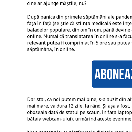
cine ar ajunge măștile, nu?
După panica din primele săptămâni ale pandemiei
fața în față (se știe că știința medicală este în
baladelor populare, din om în om, până devine op
online. Numai că translatarea în online s-a făcu
relevant putea fi comprimat în 5 ore sau putea 
săptămână, în online.
Dar stai, că noi putem mai bine, s-a auzit din a
mai mare, va dura 12 zile, la rând. Și așa a fost
oboseala dată de statul pe scaun, în fața laptopu
bătaia webcam-ului), urmărind aceste eveniment