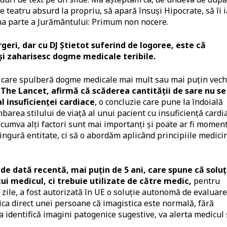
 teatru absurd la propriu, să apară însuși Hipocrate, să îi i
ima parte a Jurământului: Primum non nocere.
rgeri, dar cu DJ Știetot suferind de logoree, este că
și zaharisesc dogme medicale teribile.
i care spulberă dogme medicale mai mult sau mai puțin vech
 The Lancet, afirmă că scăderea cantității de sare nu se
l insuficienței cardiace
, o concluzie care pune la îndoială
area stilului de viață al unui pacient cu insuficiență cardia
 cumva alți factori sunt mai importanți și poate ar fi momen
ingură entitate, ci să o abordăm aplicând principiile medici
e dată recentă, mai puțin de 5 ani, care spune că soluți
cui medicul, ci trebuie utilizate de către medic,
pentru
 zile, a fost autorizată în UE o soluție autonomă de evaluare
nica direct unei persoane că imagistica este normală, fără
a identifică imagini patogenice sugestive, va alerta medicul 