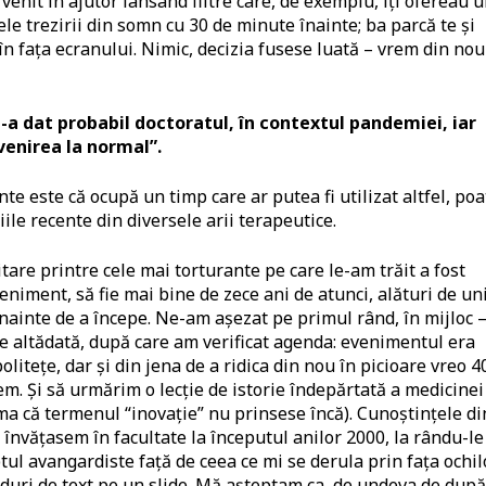
venit în ajutor lansând filtre care, de exemplu, îți ofereau 
e trezirii din somn cu 30 de minute înainte; ba parcă te și
 în fața ecranului. Nimic, decizia fusese luată – vrem din nou
-a dat probabil doctoratul, în contextul pandemiei, iar
venirea la normal”.
e este că ocupă un timp care ar putea fi utilizat altfel, poa
ile recente din diversele arii terapeutice.
itare printre cele mai torturante pe care le-am trăit a fost
eniment, să fie mai bine de zece ani de atunci, alături de uni
înainte de a începe. Ne-am așezat pe primul rând, în mijloc 
e altădată, după care am verificat agenda: evenimentul era
olitețe, dar și din jena de a ridica din nou în picioare vreo 4
. Și să urmărim o lecție de istorie îndepărtată a medicinei
a că termenul “inovație” nu prinsese încă). Cunoștințele di
e învățasem în facultate la începutul anilor 2000, la rându-le
tul avangardiste față de ceea ce mi se derula prin fața ochilo
ânduri de text pe un slide. Mă așteptam ca, de undeva de după