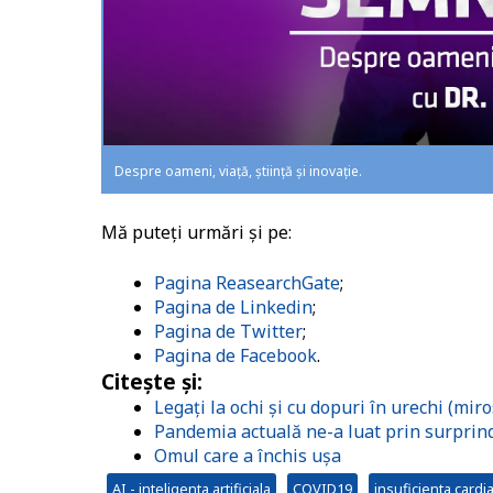
Despre oameni, viață, știință și inovație.
Mă puteți urmări și pe:
Pagina ReasearchGate
;
Pagina de Linkedin
;
Pagina de Twitter
;
Pagina de Facebook
.
Citește și:
Legați la ochi și cu dopuri în urechi (mir
Pandemia actuală ne-a luat prin surprind
Omul care a închis ușa
AI - inteligenta artificiala
COVID19
insuficienta cardi