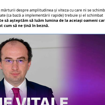
ărturii despre amplitudinea și viteza cu care ni se schimb
tate (ca bază a implementării rapide) trebuie și el schimbat
te să așteptăm să luăm lumina de la aceiași oameni ca
t cum să ne țină în beznă.