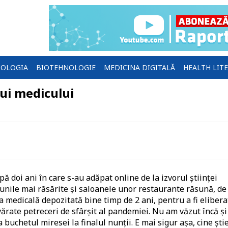
OLOGIA
BIOTEHNOLOGIE
MEDICINA DIGITALĂ
HEALTH LIT
ui medicului
ă doi ani în care s-au adăpat online de la izvorul științei
iunile mai răsărite și saloanele unor restaurante răsună, de
a medicală depozitată bine timp de 2 ani, pentru a fi elibera
evărate petreceri de sfârșit al pandemiei. Nu am văzut încă și
buchetul miresei la finalul nunții. E mai sigur așa, cine știe