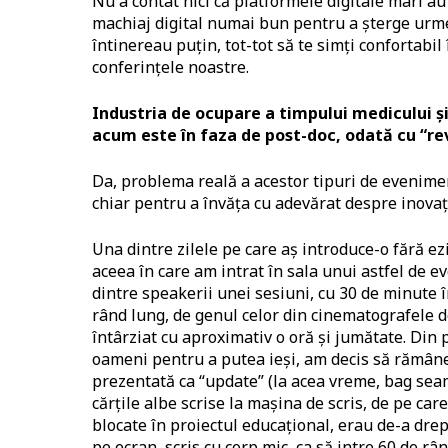
Nu a contat nici că platformele digitale mari au 
machiaj digital numai bun pentru a șterge urmel
întinereau puțin, tot-tot să te simți confortabil
conferințele noastre.
Industria de ocupare a timpului medicului și
acum este în faza de post-doc, odată cu “re
Da, problema reală a acestor tipuri de eveniment
chiar pentru a învăța cu adevărat despre inovați
Una dintre zilele pe care aș introduce-o fără ez
aceea în care am intrat în sala unui astfel de ev
dintre speakerii unei sesiuni, cu 30 de minute 
rând lung, de genul celor din cinematografele d
întârziat cu aproximativ o oră și jumătate. Din p
oameni pentru a putea ieși, am decis să rămânem
prezentată ca “update” (la acea vreme, bag seam
cărțile albe scrise la mașina de scris, de pe car
blocate în proiectul educațional, erau de-a drep
pe ecran, scris cu corp mic, ca să intre 60 de r