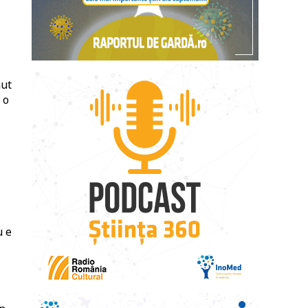
nut
 o
u e