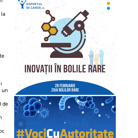
un
 la
te
i
– un
0 de
n
r,