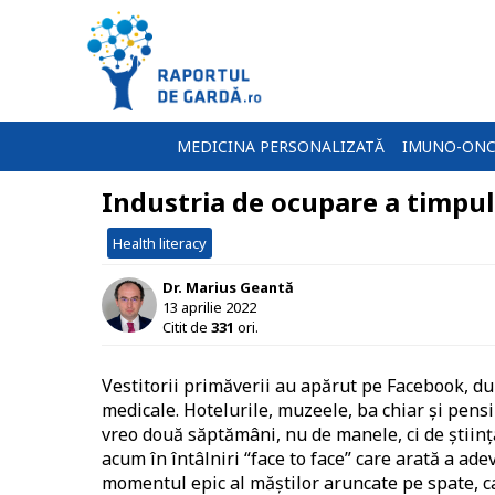
MEDICINA PERSONALIZATĂ
IMUNO-ONC
Industria de ocupare a timpul
Health literacy
Dr. Marius Geantă
13 aprilie 2022
Citit de
331
ori.
Vestitorii primăverii au apărut pe Facebook, dup
medicale. Hotelurile, muzeele, ba chiar și pens
vreo două săptămâni, nu de manele, ci de științ
acum în întâlniri “face to face” care arată a ad
momentul epic al măștilor aruncate pe spate, ca 