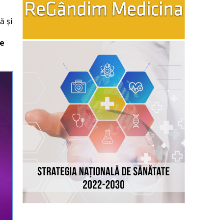
ă și
re