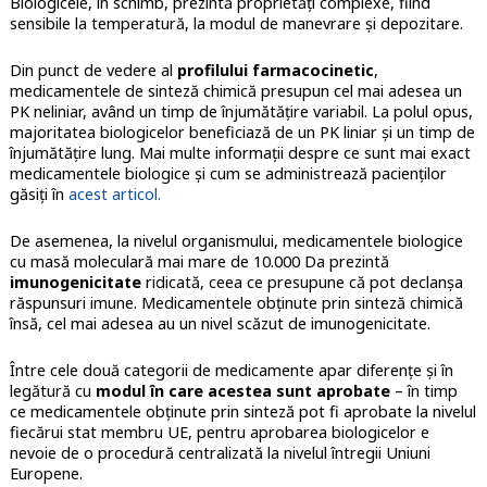
Biologicele, în schimb, prezintă proprietăți complexe, fiind
sensibile la temperatură, la modul de manevrare și depozitare.
Din punct de vedere al
profilului farmacocinetic
,
medicamentele de sinteză chimică presupun cel mai adesea un
PK neliniar, având un timp de înjumătățire variabil. La polul opus,
majoritatea biologicelor beneficiază de un PK liniar și un timp de
înjumătățire lung. Mai multe informații despre ce sunt mai exact
medicamentele biologice și cum se administrează pacienților
găsiți în
acest articol.
De asemenea, la nivelul organismului, medicamentele biologice
cu masă moleculară mai mare de 10.000 Da prezintă
imunogenicitate
ridicată, ceea ce presupune că pot declanșa
răspunsuri imune. Medicamentele obținute prin sinteză chimică
însă, cel mai adesea au un nivel scăzut de imunogenicitate.
Între cele două categorii de medicamente apar diferențe și în
legătură cu
modul în care acestea sunt aprobate
– în timp
ce medicamentele obținute prin sinteză pot fi aprobate la nivelul
fiecărui stat membru UE, pentru aprobarea biologicelor e
nevoie de o procedură centralizată la nivelul întregii Uniuni
Europene.