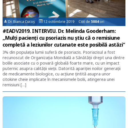
Dr. Bianca Cucoș
12 octombrie 2019 Citit de
5004
ori
#EADV2019. INTERVIU. Dr. Melinda Gooderham:
„Mulți pacienți cu psoriazis nu știu că o remisiune
completă a leziunilor cutanate este posibilă astăzi”
3% din populația lumii suferă de psoriazis. Psoriazisul a fost
recunoscut de Organizația Mondială a Sănătății drept una dintre
bolile asociate cu o povară globală foarte mare, cu un impact
puternic asupra calității vieții. Datorită apariției noilor generații
de medicamente biologice, cu acțiune țintită asupra unor
citokine cheie implicate în mecanismele bolii, atingerea unei
remisiuni […]