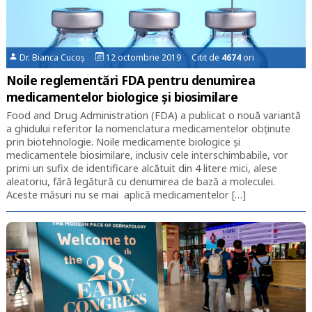
Dr. Bianca Cucoș
12 octombrie 2019 Citit de
4674
ori
Noile reglementări FDA pentru denumirea
medicamentelor biologice și biosimilare
Food and Drug Administration (FDA) a publicat o nouă variantă
a ghidului referitor la nomenclatura medicamentelor obținute
prin biotehnologie. Noile medicamente biologice şi
medicamentele biosimilare, inclusiv cele interschimbabile, vor
primi un sufix de identificare alcătuit din 4 litere mici, alese
aleatoriu, fără legătură cu denumirea de bază a moleculei.
Aceste măsuri nu se mai aplică medicamentelor […]