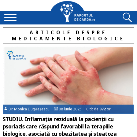
ARTICOLE DESPRE
MEDICAMENTE BIOLOGICE
Dr. Monica Dugăeșescu
08 iunie 2025 Citit de
372
ori
STUDIU. Inflamaţia reziduală la pacienţii cu
psoriazis care răspund favorabil la terapiile
biologice, asociată cu obezitatea şi steatoza