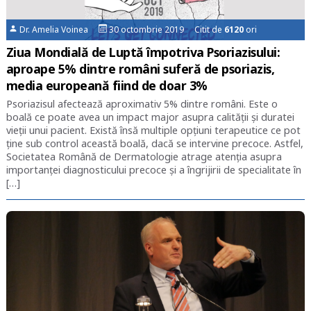
Dr. Amelia Voinea
30 octombrie 2019 Citit de
6120
ori
Ziua Mondială de Luptă împotriva Psoriazisului:
aproape 5% dintre români suferă de psoriazis,
media europeană fiind de doar 3%
Psoriazisul afectează aproximativ 5% dintre români. Este o
boală ce poate avea un impact major asupra calității și duratei
vieții unui pacient. Există însă multiple opțiuni terapeutice ce pot
ține sub control această boală, dacă se intervine precoce. Astfel,
Societatea Română de Dermatologie atrage atenția asupra
importanței diagnosticului precoce și a îngrijirii de specialitate în
[…]