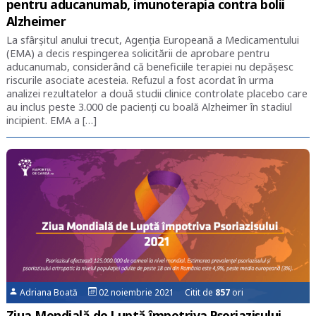
pentru aducanumab, imunoterapia contra bolii
Alzheimer
La sfârșitul anului trecut, Agenția Europeană a Medicamentului
(EMA) a decis respingerea solicitării de aprobare pentru
aducanumab, considerând că beneficiile terapiei nu depășesc
riscurile asociate acesteia. Refuzul a fost acordat în urma
analizei rezultatelor a două studii clinice controlate placebo care
au inclus peste 3.000 de pacienți cu boală Alzheimer în stadiul
incipient. EMA a […]
Adriana Boată
02 noiembrie 2021 Citit de
857
ori
Ziua Mondială de Luptă împotriva Psoriazisului