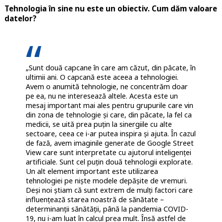
Tehnologia în sine nu este un obiectiv. Cum dăm valoare
datelor?
„Sunt două capcane în care am căzut, din păcate, în
ultimii ani. O capcană este aceea a tehnologiei.
Avem o anumită tehnologie, ne concentrăm doar
pe ea, nu ne interesează altele. Acesta este un
mesaj important mai ales pentru grupurile care vin
din zona de tehnologie și care, din păcate, la fel ca
medicii, se uită prea puțin la sinergiile cu alte
sectoare, ceea ce i-ar putea inspira și ajuta. În cazul
de fază, avem imaginile generate de Google Street
View care sunt interpretate cu ajutorul inteligenței
artificiale. Sunt cel puțin două tehnologii explorate.
Un alt element important este utilizarea
tehnologiei pe niște modele depășite de vremuri.
Deși noi știam că sunt extrem de mulți factori care
influențează starea noastră de sănătate –
determinanții sănătății, până la pandemia COVID-
19, nu i-am luat în calcul prea mult. Însă astfel de