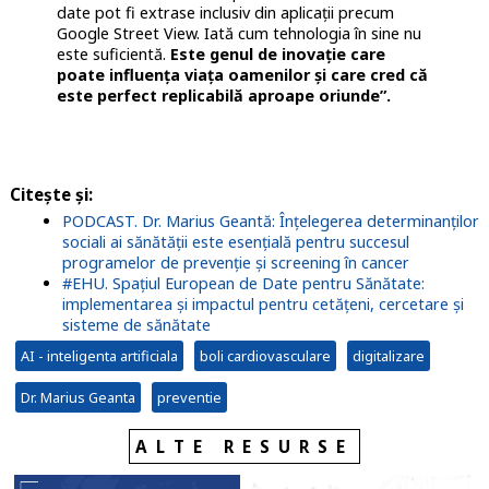
date pot fi extrase inclusiv din aplicații precum
Google Street View. Iată cum tehnologia în sine nu
este suficientă.
Este genul de inovație care
poate influența viața oamenilor și care cred că
este perfect replicabilă aproape oriunde”.
Citește și:
PODCAST. Dr. Marius Geantă: Înțelegerea determinanților
sociali ai sănătății este esențială pentru succesul
programelor de prevenție și screening în cancer
#EHU. Spațiul European de Date pentru Sănătate:
implementarea și impactul pentru cetățeni, cercetare și
sisteme de sănătate
AI - inteligenta artificiala
boli cardiovasculare
digitalizare
Dr. Marius Geanta
preventie
ALTE RESURSE