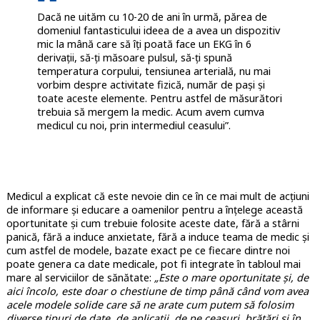
Dacă ne uităm cu 10-20 de ani în urmă, părea de
domeniul fantasticului ideea de a avea un dispozitiv
mic la mână care să îți poată face un EKG în 6
derivații, să-ți măsoare pulsul, să-ți spună
temperatura corpului, tensiunea arterială, nu mai
vorbim despre activitate fizică, număr de pași și
toate aceste elemente. Pentru astfel de măsurători
trebuia să mergem la medic. Acum avem cumva
medicul cu noi, prin intermediul ceasului”.
Medicul a explicat că este nevoie din ce în ce mai mult de acțiuni
de informare și educare a oamenilor pentru a înțelege această
oportunitate și cum trebuie folosite aceste date, fără a stârni
panică, fără a induce anxietate, fără a induce teama de medic și
cum astfel de modele, bazate exact pe ce fiecare dintre noi
poate genera ca date medicale, pot fi integrate în tabloul mai
mare al serviciilor de sănătate:
„Este o mare oportunitate și, de
aici încolo, este doar o chestiune de timp până când vom avea
acele modele solide care să ne arate cum putem să folosim
diverse tipuri de date, de aplicații, de pe ceasuri, brățări și în