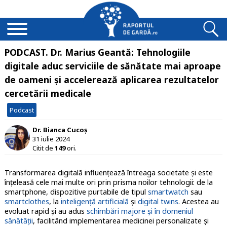
PODCAST. Dr. Marius Geantă: Tehnologiile
digitale aduc serviciile de sănătate mai aproape
de oameni și accelerează aplicarea rezultatelor
cercetării medicale
Podcast
Dr. Bianca Cucoș
31 iulie 2024
Citit de
149
ori.
Transformarea digitală influențează întreaga societate și este
înțeleasă cele mai multe ori prin prisma noilor tehnologii: de la
smartphone, dispozitive purtabile de tipul
smartwatch
sau
smartclothes
, la
inteligență artificială
și
digital twins
. Acestea au
evoluat rapid și au adus
schimbări majore și în domeniul
sănătății
, facilitând implementarea medicinei personalizate și