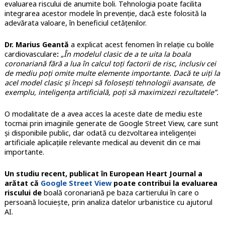
evaluarea riscului de anumite boli. Tehnologia poate facilita
integrarea acestor modele în prevenție, dacă este folosită la
adevărata valoare, în beneficiul cetățenilor.
Dr. Marius Geantă
a explicat acest fenomen în relație cu bolile
cardiovasculare
:
„În modelul clasic de a te uita la boala
coronariană fără a lua în calcul toți factorii de risc, inclusiv cei
de mediu poți omite multe elemente importante. Dacă te uiți la
acel model clasic și începi să folosești tehnologii avansate, de
exemplu, inteligența artificială, poți să maximizezi rezultatele”.
O modalitate de a avea acces la aceste date de mediu este
tocmai prin imaginile generate de Google Street View, care sunt
și disponibile public, dar odată cu dezvoltarea inteligenței
artificiale aplicațiile relevante medical au devenit din ce mai
importante.
Un studiu recent, publicat în European Heart Journal a
arătat că
Google Street View
poate contribui la evaluarea
riscului de
boală coronariană pe baza cartierului în care o
persoană locuiește, prin analiza datelor urbanistice cu ajutorul
AI.