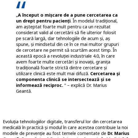
„
A început o mișcare de a pune cercetarea ca
un drept pentru pacienți
. În modelul tradițional,
am așteptat foarte mult pentru ca un rezultat
considerat valid al cercetării să fie ulterior folosit
pe scară largă, dar tehnologiile de acum și, aș
spune, și mindsetul din ce în ce mai multor grupuri
de cercetare ne permit să scurtăm acest timp. În
această epocă a revoluției industriale 4.0, în care
avem foarte multe cercetări și inovații, granița
tradițională foarte strictă dintre cercetare și
utilizare clinică este mult mai difuză.
Cercetarea și
componenta clinică se intersectează și se
informează reciproc.
” – explică Dr. Marius
Geantă.
Evoluția tehnologiilor digitale, transferul lor din cercetarea
medicală în practică și modul în care acestea contribuie la noi
modele de prevenție au fost temele comentate de
Dr. Marius