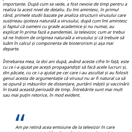
importante. După cum se vede, a fost nevoie de timp pentru a
realiza la acest nivel de detaliu. Eu îmi amintesc, în primul
rând, primele studii bazate pe analiza structurii virusului care
susțineau ipoteza naturală a virusului, după cum îmi amintesc
și faptul că oameni cu grade academice și nu numai, au
explicat în prima fază a pandemiei, la televizor, cum ar trebui
să ne îndoim de originea naturală a virusului și că trebuie să
luăm în calcul și componenta de bioterorism și așa mai
departe.
Întrebarea mea, la doi ani după, având aceste cifre în față, este
cu ce i-a ajutat pe acești propagandiști să facă acele lucruri și,
din păcate, cu ce i-a ajutat pe cei care i-au ascultat și au folosit
genul acesta de argumentație că virusul nu ar fi natural ca să
se opună și măsurilor de distanțare, purtării măștii și vaccinării
în toată această perioadă de timp. Întrebările sunt mai mult
sau mai puțin retorice, în mod evident.
Am pe retină acea emisiune de la televizor în care