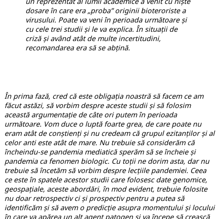
un reprezentat al lumii academice a venit cu niște
dosare în care era „proba” originii bioteroriste a
virusului. Poate va veni în perioada următoare și
cu cele trei studii și le va explica. În situații de
criză și având atât de multe incertitudini,
recomandarea era să se abțină.
În prima fază, cred că este obligația noastră să facem ce am
făcut astăzi, să vorbim despre aceste studii și să folosim
această argumentație de câte ori putem în perioada
următoare. Vom duce o luptă foarte grea, de care poate nu
eram atât de conștienți și nu credeam că grupul ezitanților și al
celor anti este atât de mare. Nu trebuie să considerăm că
încheindu-se pandemia mediatică sperăm să se încheie și
pandemia ca fenomen biologic. Cu toții ne dorim asta, dar nu
trebuie să încetăm să vorbim despre lecțiile pandemiei. Ceea
ce este în spatele acestor studii care folosesc date genomice,
geospațiale, aceste abordări, în mod evident, trebuie folosite
nu doar retrospectiv ci și prospectiv pentru a putea să
identificăm și să avem o predicție asupra momentului și locului
în care va apărea un alt agent patogen și va începe să crească