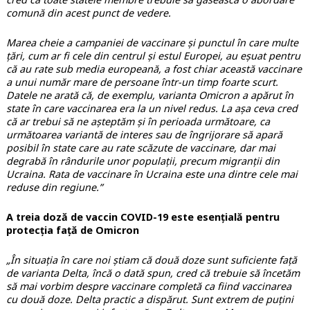
comună din acest punct de vedere.
Marea cheie a campaniei de vaccinare și punctul în care multe
țări, cum ar fi cele din centrul și estul Europei, au eșuat pentru
că au rate sub media europeană, a fost chiar această vaccinare
a unui număr mare de persoane într-un timp foarte scurt.
Datele ne arată că, de exemplu, varianta Omicron a apărut în
state în care vaccinarea era la un nivel redus. La așa ceva cred
că ar trebui să ne așteptăm și în perioada următoare, ca
următoarea variantă de interes sau de îngrijorare să apară
posibil în state care au rate scăzute de vaccinare, dar mai
degrabă în rândurile unor populații, precum migranții din
Ucraina. Rata de vaccinare în Ucraina este una dintre cele mai
reduse din regiune.”
A treia doză de vaccin COVID-19 este esențială pentru
protecția față de Omicron
„În situația în care noi știam că două doze sunt suficiente față
de varianta Delta, încă o dată spun, cred că trebuie să încetăm
să mai vorbim despre vaccinare completă ca fiind vaccinarea
cu două doze. Delta practic a dispărut. Sunt extrem de puțini