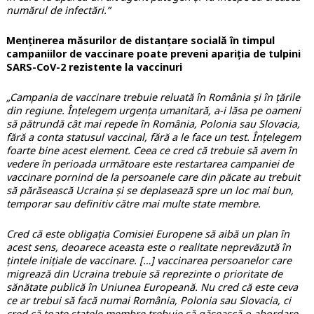
numărul de infectări.”
Menținerea măsurilor de distanțare socială în timpul
campaniilor de vaccinare poate preveni apariția de tulpini
SARS-CoV-2 rezistente la vaccinuri
„Campania de vaccinare trebuie reluată în România și în țările
din regiune. Înțelegem urgența umanitară, a-i lăsa pe oameni
să pătrundă cât mai repede în România, Polonia sau Slovacia,
fără a conta statusul vaccinal, fără a le face un test. Înțelegem
foarte bine acest element. Ceea ce cred că trebuie să avem în
vedere în perioada următoare este restartarea campaniei de
vaccinare pornind de la persoanele care din păcate au trebuit
să părăsească Ucraina și se deplasează spre un loc mai bun,
temporar sau definitiv către mai multe state membre.
Cred că este obligația Comisiei Europene să aibă un plan în
acest sens, deoarece aceasta este o realitate neprevăzută în
țintele inițiale de vaccinare.
[…]
vaccinarea persoanelor care
migrează din Ucraina trebuie să reprezinte o prioritate de
sănătate publică în Uniunea Europeană. Nu cred că este ceva
ce ar trebui să facă numai România, Polonia sau Slovacia, ci
cred că toate statele membre trebuie să găsească o abordare