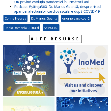
UK privind evoluția pandemiei în următorii ani
Podcast #știința360. Dr. Marius Geantă, despre riscul
apariției afecțiunilor cardiovasculare după COVID-19
Corina Negrea
Dr. Marius Geanta
origine sars-cov-2
Radio Romania Cultural
Stiinta360
ALTE RESURSE