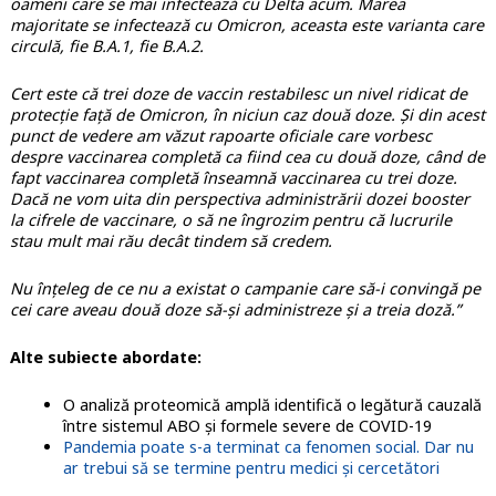
oameni care se mai infectează cu Delta acum. Marea
majoritate se infectează cu Omicron, aceasta este varianta care
circulă, fie B.A.1, fie B.A.2.
Cert este că trei doze de vaccin restabilesc un nivel ridicat de
protecție față de Omicron, în niciun caz două doze. Și din acest
punct de vedere am văzut rapoarte oficiale care vorbesc
despre vaccinarea completă ca fiind cea cu două doze, când de
fapt vaccinarea completă înseamnă vaccinarea cu trei doze.
Dacă ne vom uita din perspectiva administrării dozei booster
la cifrele de vaccinare, o să ne îngrozim pentru că lucrurile
stau mult mai rău decât tindem să credem.
Nu înțeleg de ce nu a existat o campanie care să-i convingă pe
cei care aveau două doze să-și administreze și a treia doză.”
Alte subiecte abordate:
O analiză proteomică amplă identifică o legătură cauzală
între sistemul ABO și formele severe de COVID-19
Pandemia poate s-a terminat ca fenomen social. Dar nu
ar trebui să se termine pentru medici și cercetători