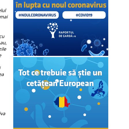
lul
 mai
 cu
au,
ile
e
i
ea
iva