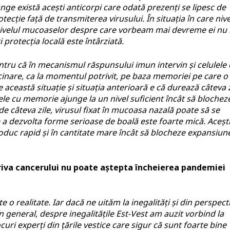
nge există acești anticorpi care odată prezenți se lipesc de
otecție față de transmiterea virusului. În situația în care nive
la nivelul mucoaselor despre care vorbeam mai devreme ei nu
 protecția locală este întârziată.
entru că în mecanismul răspunsului imun intervin și celulele
nare, ca la momentul potrivit, pe baza memoriei pe care o 
 această situație și situația anterioară e că durează câteva z
ele cu memorie ajunge la un nivel suficient încât să blochez
de câteva zile, virusul fixat în mucoasa nazală poate să se
de a dezvolta forme serioase de boală este foarte mică. Aceșt
oduc rapid și în cantitate mare încât să blocheze expansiun
iva cancerului nu poate aștepta încheierea pandemiei
 o realitate. Iar dacă ne uităm la inegalități și din perspect
În general, despre inegalitățile Est-Vest am auzit vorbind la
locuri experți din țările vestice care sigur că sunt foarte bine