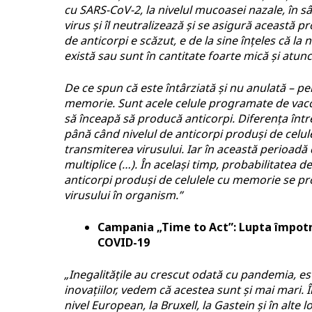
cu SARS-CoV-2, la nivelul mucoasei nazale, în sâ
virus și îl neutralizează și se asigură această pr
de anticorpi e scăzut, e de la sine înțeles că 
există sau sunt în cantitate foarte mică și atunci
De ce spun că este întârziată și nu anulată – p
memorie. Sunt acele celule programate de vacci
să înceapă să producă anticorpi. Diferența între
până când nivelul de anticorpi produși de celul
transmiterea virusului. Iar în această perioadă 
multiplice (…). În același timp, probabilitatea 
anticorpi produși de celulele cu memorie se pr
virusului în organism.”
Campania „Time to Act”: Lupta împotr
COVID-19
„Inegalitățile au crescut odată cu pandemia, este
inovațiilor, vedem că acestea sunt și mai mari. 
nivel European, la Bruxell, la Gastein și în alte 