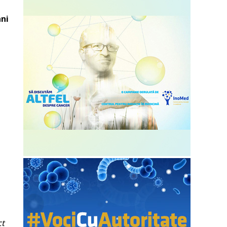
ani
ct