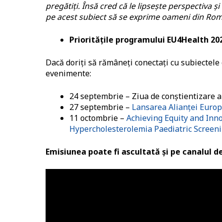
pregătiți. Însă cred că le lipsește perspectiva ș
pe acest subiect să se exprime oameni din Român
Prioritățile programului EU4Health 20
Dacă doriți să rămâneți conectați cu subiecte
evenimente:
24 septembrie – Ziua de conștientizare a
27 septembrie –
Lansarea Alianței Euro
11 octombrie –
Achieving Equity and Inn
Hypercholesterolemia Paediatric Screen
Emisiunea poate fi ascultată și pe canalul 