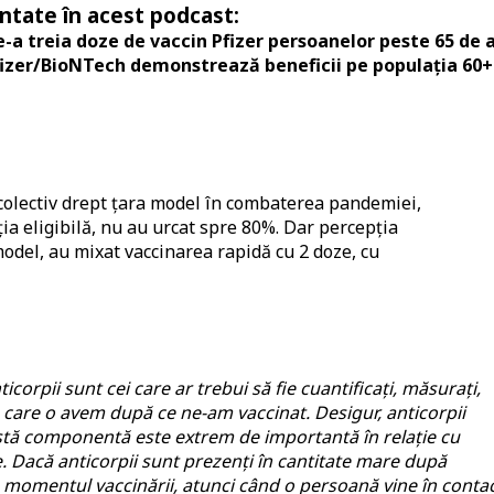
entate în acest podcast:
a treia doze de vaccin Pfizer persoanelor peste 65 de 
fizer/BioNTech demonstrează beneficii pe populația 60+
 colectiv drept țara model în combaterea pandemiei,
ia eligibilă, nu au urcat spre 80%. Dar percepția
model, au mixat vaccinarea rapidă cu 2 doze, cu
ticorpii sunt cei care ar trebui să fie cuantificați, măsurați,
e care o avem după ce ne-am vaccinat. Desigur, anticorpii
stă componentă este extrem de importantă în relație cu
e. Dacă anticorpii sunt prezenți în cantitate mare după
de momentul vaccinării, atunci când o persoană vine în conta