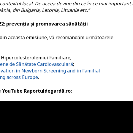
i contextul local. De aceea devine din ce în ce mai important 
ia, din Bulgaria, Letonia, Lituania etc.”
22: prevenția și promovarea sănătății
le din această emisiune, vă recomandăm următoarele
 Hipercolesterolemiei Familiare;
pene de Sănătate Cardiovasculară
;
ovation in Newborn Screening and in Familial
ing across Europe
.
de YouTube Raportuldegardă.ro: