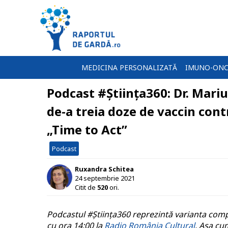
MEDICINA PERSONALIZATĂ
IMUNO-ONC
Podcast #Știința360: Dr. Mari
de-a treia doze de vaccin con
„Time to Act”
Podcast
Ruxandra Schitea
24 septembrie 2021
Citit de
520
ori.
Podcastul #Știința360 reprezintă varianta compl
cu ora 14:00 la
Radio România Cultural
. Așa cu