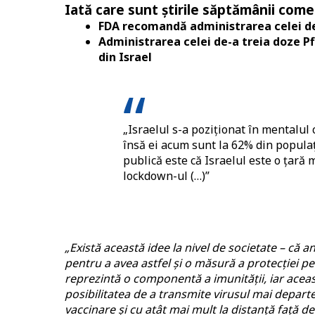
Iată care sunt știrile săptămânii com
FDA recomandă administrarea celei de-
Administrarea celei de-a treia doze P
din Israel
„Israelul s-a poziționat în mentalul
însă ei acum sunt la 62% din populaț
publică este că Israelul este o țară 
lockdown-ul (…)”
„Există această idee la nivel de societate – că an
pentru a avea astfel și o măsură a protecției p
reprezintă o componentă a imunității, iar acea
posibilitatea de a transmite virusul mai depart
vaccinare și cu atât mai mult la distanță față 