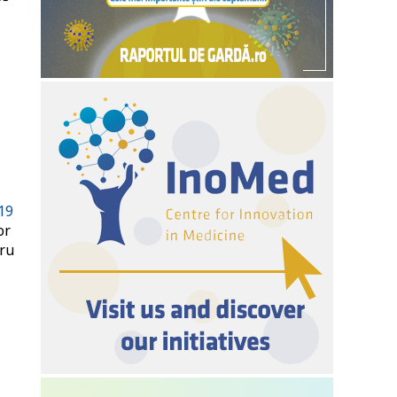
19
or
ru