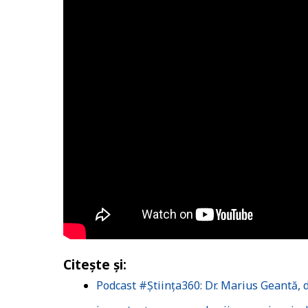
Citește și:
Podcast #Știința360: Dr. Marius Geantă,