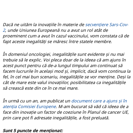
Dacă ne uităm la inovațiile în materie de
secvențiere Sars-Cov-
2
, unde Uniunea Europeană nu a avut un rol atât de
proeminent cum a avut în cazul vaccinului, vom constata că de
fapt aceste inegalități se măresc între statele membre.
În domeniul oncologiei, inegalitățile sunt evidente și nu mai
trebuie să le explic. Voi pleca doar de la ideea că am ajuns în
acest punct pentru că de-a lungul timpului am continuat să
facem lucrurile în același mod și, implicit, dacă vom continua la
fel, în cel mai bun scenariu, inegalitățile se vor menține. Deși la
cât de mare este valul inovațiilor, posibilitatea ca inegalitățile
să crească este din ce în ce mai mare.
În urmă cu un an, am publicat un
document care a ajuns și în
atenția Comisiei Europene
. M-am bucurat să văd că ideea de a
face din inovație un factor de coeziune în Planul de cancer UE,
prin care pot fi adresate inegalitățile, a fost preluată.
Sunt 5 puncte de menționat: