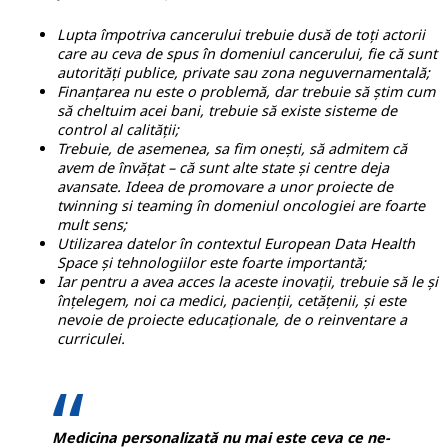
Lupta împotriva cancerului trebuie dusă de toți actorii
care au ceva de spus în domeniul cancerului, fie că sunt
autorități publice, private sau zona neguvernamentală;
Finanțarea nu este o problemă, dar trebuie să știm cum
să cheltuim acei bani, trebuie să existe sisteme de
control al calității;
Trebuie, de asemenea, sa fim onești, să admitem că
avem de învățat – că sunt alte state și centre deja
avansate. Ideea de promovare a unor proiecte de
twinning si teaming în domeniul oncologiei are foarte
mult sens;
Utilizarea datelor în contextul European Data Health
Space și tehnologiilor este foarte importantă;
Iar pentru a avea acces la aceste inovații, trebuie să le și
înțelegem, noi ca medici, pacienții, cetățenii, și este
nevoie de proiecte educaționale, de o reinventare a
curriculei.
Medicina personalizată nu mai este ceva ce ne-