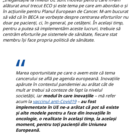
alăturat anul trecut ECO și este tema pe care am abordat-o și
în acțiunile pentru Planul European de Cancer. M-am bucurat
să văd că în BECA se vorbește despre centrarea eforturilor nu
doar pe pacienți, ci, în general, pe cetățeni. În același timp,
pentru a putea să implementăm aceste lucruri, trebuie să
centrăm eforturile pe sistemele de sănătate, fiecare stat
membru își face propria politică de sănătate.
Marea oportunitate pe care o avem este că tema
cancerului se află pe agenda europeană. Inovațiile
apărute în contextul pandemiei au arătat cât de
mult ar trebui să conteze de fapt la nivelul
societății, iar
modul în care inovațiile
– mă refer
acum la
vaccinul anti-Covid19
–
au fost
implementate în UE ne-a arătat că pot să existe
și alte modele pentru a face din inovațiile în
oncologie, o realitate în același timp, la același
moment, pentru toți pacienții din Uniunea
Europeană.