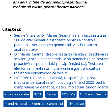
am dori, ci ține de domeniul prezentului și
trebuie să existe pentru fiecare pacient”.
Citește și:
Semne Vitale cu Dr. Marius Geantă: Ce am făcut în ultimii
100 de ani? Inovațiile așteptate pentru a controla
pandemia: secvențierea genomului, vaccinul ARNm,
analiza datelor
Dr. Marius Geantă, despre testarea rapidă și deschiderea
școlilor: „corpul didactic trebuie să beneficieze de testare
proactivă cel puțin odată pe săptămână (…). Testarea
elevilor va fi realizată în urma unui algoritm bazat pe
realitatea epidemiologică locală”
INTERVIU. Dr. Marius Geantă, despre înțelegerea
medicinei personalizate în oncologie în anul 2020: testări
comprehensive genetice, date și molecular tumor boards
acces la inovatie
BECA
Cancer
COVID19
Dr. Marius Geanta
Planul National de Control al Cancerului
Time to act