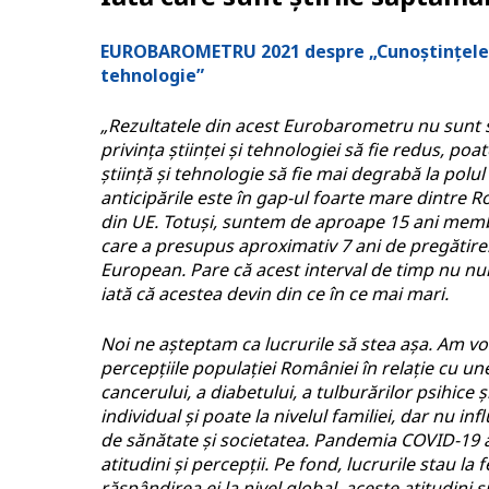
EUROBAROMETRU 2021 despre „Cunoștințele și 
tehnologie”
„Rezultatele din acest Eurobarometru nu sunt s
privința științei și tehnologiei să fie redus, po
știință și tehnologie să fie mai degrabă la polul
anticipările este în gap-ul foarte mare dintre R
din UE. Totuși, suntem de aproape 15 ani memb
care a presupus aproximativ 7 ani de pregătire.
European. Pare că acest interval de timp nu nu
iată că acestea devin din ce în ce mai mari.
Noi ne așteptam ca lucrurile să stea așa. Am vor
percepțiile populației României în relație cu une
cancerului, a diabetului, a tulburărilor psihice
individual și poate la nivelul familiei, dar nu 
de sănătate și societatea. Pandemia COVID-19 a
atitudini și percepții. Pe fond, lucrurile stau l
răspândirea ei la nivel global, aceste atitudini ș