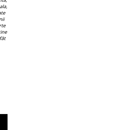
ntă,
ala,
ate
ii
rte
ține
făt