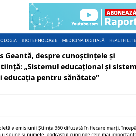
OLOGIA
BIOTEHNOLOGIE
MEDICINA DIGITALĂ
HEALTH LIT
s Geantă, despre cunoștințele și
știință: „Sistemul educațional și siste
ri educația pentru sănătate”
etă a emisiunii Știința 360 difuzată în fiecare marți, încep
m îi spune și numele, podcastul cuprinde cele mai important