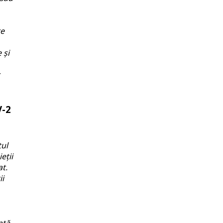
re
 și
V-2
tul
eții
at.
ii