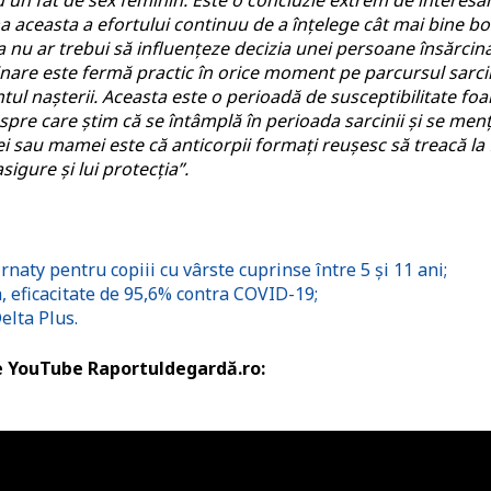
 un făt de sex feminin. Este o concluzie extrem de interesa
 aceasta a efortului continuu de a înțelege cât mai bine bo
sta nu ar trebui să influențeze decizia unei persoane însărcin
are este fermă practic în orice moment pe parcursul sarcin
tul nașterii. Aceasta este o perioadă de susceptibilitate foa
espre care știm că se întâmplă în perioada sarcinii și se men
ei sau mamei este că anticorpii formați reușesc să treacă la 
asigure și lui protecția”.
aty pentru copiii cu vârste cuprinse între 5 și 11 ani;
, eficacitate de 95,6% contra COVID-19;
elta Plus.
de YouTube Raportuldegardă.ro: