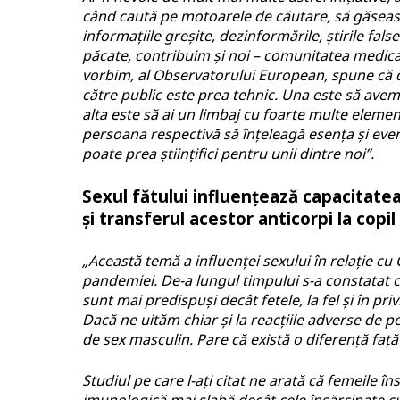
când caută pe motoarele de căutare, să găseasc
informațiile greșite, dezinformările, știrile fals
păcate, contribuim și noi – comunitatea medical
vorbim, al Observatorului European, spune că d
către public este prea tehnic. Una este să avem 
alta este să ai un limbaj cu foarte multe elemen
persoana respectivă să înțeleagă esența și event
poate prea științifici pentru unii dintre noi”.
Sexul fătului influențează capacitate
și transferul acestor anticorpi la copil
„Această temă a influenței sexului în relație cu 
pandemiei. De-a lungul timpului s-a constatat că
sunt mai predispuși decât fetele, la fel și în pr
Dacă ne uităm chiar și la reacțiile adverse de pe
de sex masculin. Pare că există o diferență faț
Studiul pe care l-ați citat ne arată că femeile î