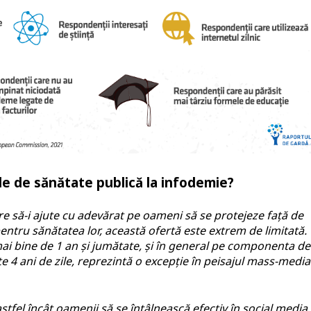
le de sănătate publică la infodemie?
re să-i ajute cu adevărat pe oameni să se protejeze față de
pentru sănătatea lor, această ofertă este extrem de limitată.
i bine de 1 an și jumătate, și în general pe componenta de
e 4 ani de zile, reprezintă o excepție în peisajul mass-media
 astfel încât oamenii să se întâlnească efectiv în social media