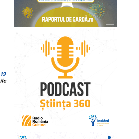
-19
ile