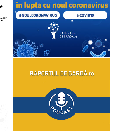
ne
ii”