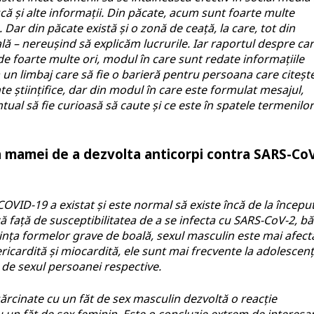
ă și alte informații. Din păcate, acum sunt foarte multe
e. Dar din păcate există și o zonă de ceață, la care, tot din
ă – nereușind să explicăm lucrurile. Iar raportul despre ca
e foarte multe ori, modul în care sunt redate informațiile
un limbaj care să fie o barieră pentru persoana care citește
te științifice, dar din modul în care este formulat mesajul,
ual să fie curioasă să caute și ce este în spatele termenilor
a mamei de a dezvolta anticorpi contra SARS-Co
COVID-19 a existat și este normal să existe încă de la începu
 față de susceptibilitatea de a se infecta cu SARS-CoV-2, băi
ivința formelor grave de boală, sexul masculin este mai afect
ricardită și miocardită, ele sunt mai frecvente la adolescenț
ă de sexul persoanei respective.
nsărcinate cu un făt de sex masculin dezvoltă o reacție