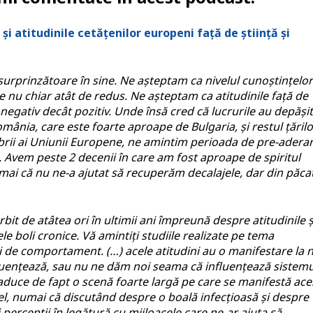
atitudinile cetățenilor europeni față de știință și
urprinzătoare în sine. Ne așteptam ca nivelul cunoștințelor
ate nu chiar atât de redus. Ne așteptam ca atitudinile față de
 negativ decât pozitiv. Unde însă cred că lucrurile au depășit
omânia, care este foarte aproape de Bulgaria, și restul țărilo
rii ai Uniunii Europene, ne amintim perioada de pre-adera
 Avem peste 2 decenii în care am fost aproape de spiritul
mai că nu ne-a ajutat să recuperăm decalajele, dar din păca
bit de atâtea ori în ultimii ani împreună despre atitudinile ș
le boli cronice. Vă amintiți studiile realizate pe tema
 și de comportament. (…) acele atitudini au o manifestare la n
influențează, sau nu ne dăm noi seama că influențează sistemu
duce de fapt o scenă foarte largă pe care se manifestă ace
a fel, numai că discutând despre o boală infecțioasă și despre
i percepții în legătură cu mijloacele care ne-ar ajuta să