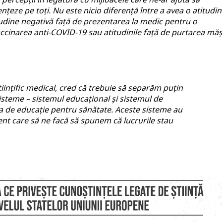
țeze pe toți. Nu este nicio diferență între a avea o atitudi
tudine negativă față de prezentarea la medic pentru o
accinarea anti-COVID-19 sau atitudinile față de purtarea mășt
tiințific medical, cred că trebuie să separăm puțin
isteme – sistemul educațional și sistemul de
eea de educație pentru sănătate. Aceste sisteme au
nt care să ne facă să spunem că lucrurile stau