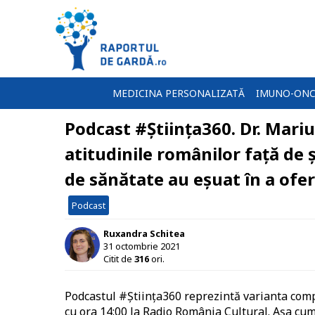
MEDICINA PERSONALIZATĂ
IMUNO-ONC
Podcast #Știința360. Dr. Mariu
atitudinile românilor față de 
de sănătate au eșuat în a ofe
Podcast
Ruxandra Schitea
31 octombrie 2021
Citit de
316
ori.
Podcastul #Știința360 reprezintă varianta compl
cu ora 14:00 la Radio România Cultural. Așa cu