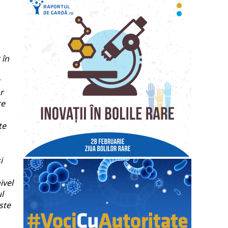
 în
r
re
te
i
ivel
l
ste