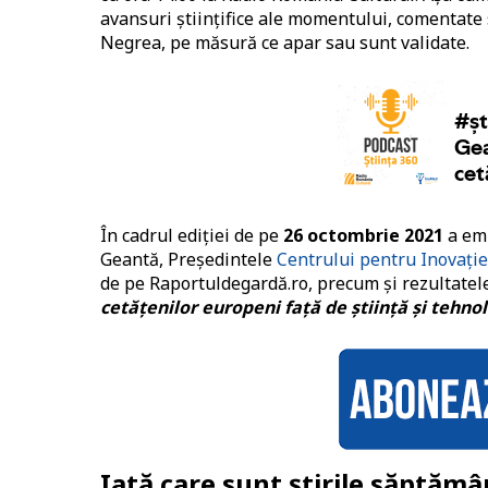
avansuri științifice ale momentului, comentate
Negrea, pe măsură ce apar sau sunt validate.
În cadrul ediției de pe
26 octombrie 2021
a emi
Geantă, Președintele
Centrului pentru Inovație
de pe Raportuldegardă.ro, precum și rezultate
cetățenilor europeni față de știință și tehno
Iată care sunt știrile săptămâ