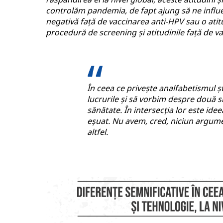
controlăm pandemia, de fapt ajung să ne influen
negativă față de vaccinarea anti-HPV sau o ati
procedură de screening și atitudinile față de v
În ceea ce privește analfabetismul ș
lucrurile și să vorbim despre două s
sănătate. În intersecția lor este id
eșuat. Nu avem, cred, niciun argume
altfel.