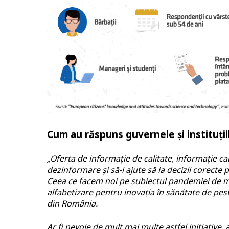
Cum au răspuns guvernele și instituții
„Oferta de informație de calitate, informație ca
dezinformare și să-i ajute să ia decizii corecte 
Ceea ce facem noi pe subiectul pandemiei de ma
alfabetizare pentru inovația în sănătate de pest
din România.
Ar fi nevoie de mult mai multe astfel inițiative,