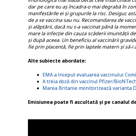
imunologică mai slabă decât cele însărcinate cu
dar pe care eu aș încadra-o mai degrabă în zona
manifestările ei și grupurile la risc. Desigur, a
de a se vaccina sau nu. Recomandarea de vaccin
și alăptării, dacă nu s-a vaccinat până la momen
mare la infecție din cauza scăderii imunității d
și după aceea. Un beneficiu al vaccinării gravid
fie prin placentă, fie prin laptele matern și să-i 
Alte subiecte abordate:
EMA a început evaluarea vaccinului Comirn
A treia doză din vaccinul Pfizer/BioNTech
Marea Britanie monitorizează varianta D
Emisiunea poate fi ascultată și pe canalul 