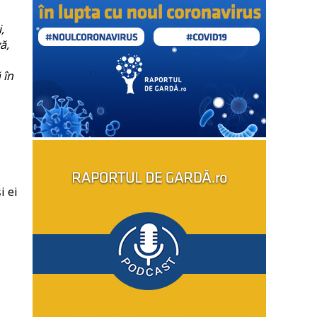
,
ă,
 în
i ei