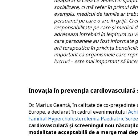
neapărat la ceea ce vedem în spațiul 
socializare, ci mă refer în primul râ
exemplu, medicul de familie ar trebui
persoanei pe care o are în grijă. Cre
responsabilitate pe care și medicii d
adresează întrebări în legătură cu v
care persoanele au fost informate g
arii terapeutice în privința beneficiilo
important ca organismele care reprez
lucruri – este mai important să înce
Inovația în prevenția cardiovasculară 
Dr. Marius Geantă, în calitate de co-președinte 
Europe, a declarat în cadrul evenimentului
Achi
Familial Hypercholesterolemia Paediatric Scre
cardiovasculară și screeningul nou-născuților
modalitate acceptabilă de a merge mai dep