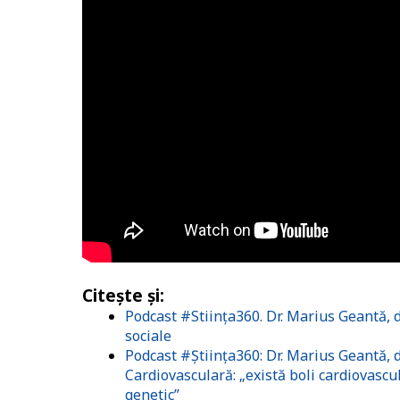
Citește și:
Podcast #Stiința360. Dr. Marius Geantă, d
sociale
Podcast #Știința360: Dr. Marius Geantă,
Cardiovasculară: „există boli cardiovascu
genetic”