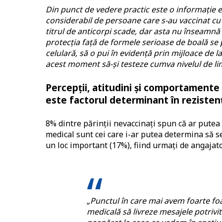
Din punct de vedere practic este o informație 
considerabil de persoane care s-au vaccinat c
titrul de anticorpi scade, dar asta nu înseamnă
protecția față de formele serioase de boală se 
celulară, să o pui în evidență prin mijloace de l
acest moment să-și testeze cumva nivelul de limf
Percepții, atitudini și comportamente 
este factorul determinant în rezistența
8% dintre părinții nevaccinați spun că ar putea 
medical sunt cei care i-ar putea determina să s
un loc important (17%), fiind urmați de angajato
„Punctul în care mai avem foarte fo
medicală să livreze mesajele potrivi