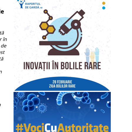
le
tă
r în
 de
st
tă
n
a