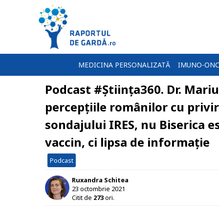
MEDICINA PERSONALIZATĂ
IMUNO-ONC
Podcast #Știința360. Dr. Mariu
percepțiile românilor cu priv
sondajului IRES, nu Biserica e
vaccin, ci lipsa de informație
Podcast
Ruxandra Schitea
23 octombrie 2021
Citit de
273
ori.