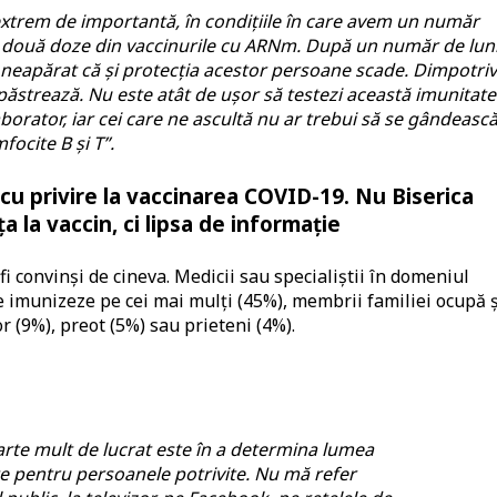
extrem de importantă, în condițiile în care avem un număr
u două doze din vaccinurile cu ARNm. După un număr de luni
 neapărat că și protecția acestor persoane scade. Dimpotriv
păstrează. Nu este atât de ușor să testezi această imunitate
aborator, iar cei care ne ascultă nu ar trebui să se gândească
ocite B și T”.
cu privire la vaccinarea COVID-19. Nu Biserica
 la vaccin, ci lipsa de informație
fi convinși de cineva. Medicii sau specialiștii în domeniul
e imunizeze pe cei mai mulți (45%), membrii familiei ocupă ș
r (9%), preot (5%) sau prieteni (4%).
arte mult de lucrat este în a determina lumea
te pentru persoanele potrivite. Nu mă refer