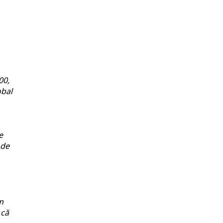
00,
obal
e
 de
m
 că