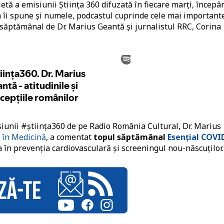
etă a emisiunii Știința 360 difuzată în fiecare marți, începâ
m îi spune și numele, podcastul cuprinde cele mai important
 săptămânal de Dr. Marius Geantă și jurnalistul RRC, Corina
siunii #știința360 de pe Radio România Cultural, Dr. Marius
 în Medicină
, a comentat
topul săptămânal
Esențial COVI
 în prevenția cardiovasculară și screeningul nou-născuților.