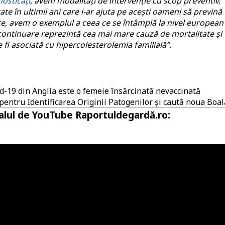
osticați
, avem modalități de intervenție cu scop preventiv,
e în ultimii ani care i-ar ajuta pe acești oameni să prevină
rte, avem o exemplul a ceea ce se întâmplă la nivel european 
 continuare reprezintă cea mai mare cauză de mortalitate și
fi asociată cu hipercolesterolemia familială”.
d-19 din Anglia este o femeie însărcinată nevaccinată
pentru Identificarea Originii Patogenilor și caută noua Boal
nalul de YouTube Raportuldegardă.ro: