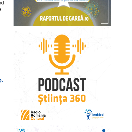
nd
e
D-