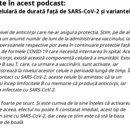
te în acest podcast:
lulară de durată față de SARS-CoV-2 și variante
el de anticorpi care ne-ar asigura protecția. Știm, pe de al
a un anumit număr de luni de la administrarea vaccinului, ia
, persoanele respective pot avea în continuare protecție față
 de formele COVID-19 care necesită internarea în spital. Ace
icorpi, există această componentă celulară a imunității. Exis
B sau T, care, ca urmare a vaccinării, sunt activate, iar
ăstrează la nivelul acestor celule o perioadă lungă de timp. Î
ntact cu SARS-CoV-2, aceste celule își amintesc că la un
i încep limfocitele B cu memorie să producă anticorpi, iar
ja infectate cu SARS-CoV-2.
foarte pe scurt. Și este cumva de la sine înțeles că activare
e aceea, efectul nu poate fi constatat imediat, acest tip de
n sine cu SARS-CoV-2, dar ceea ce știm este că stă la baza
e de boală.