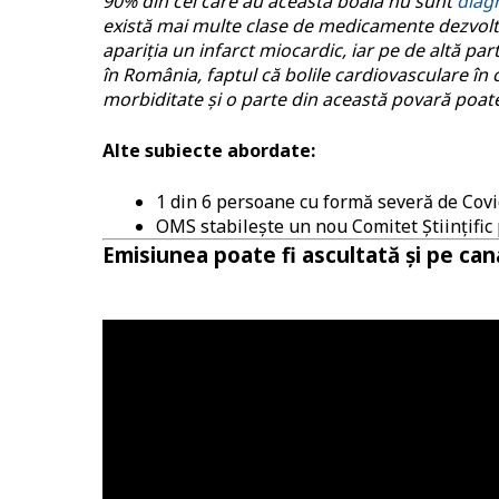
90% din cei care au această boală nu sunt
diagn
există mai multe clase de medicamente dezvoltat
apariția un infarct miocardic, iar pe de altă pa
în România, faptul că bolile cardiovasculare în
morbiditate și o parte din această povară poate 
Alte subiecte abordate:
1 din 6 persoane cu formă severă de Covi
OMS stabilește un nou Comitet Științific 
Emisiunea poate fi ascultată și pe ca