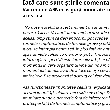
Iată care sunt știrile comenta
Vaccinurile ARNm asigură imunitate ce
acestuia
„Nu putem stabili la acest moment un anumit niv
parte, că această cantitate de anticorpi scade l
același timp știm că deși anticorpii pot scădea
formele simptomatice, de formele grave și față
lucru se întâmplă pentru că, în plus față de ant
așa numitele celule cu memorie, pot fi limfocite 
informația respectivă este internalizată și se p
momentul în care organismul vine din nou în co
moment dat au mai avut de a face cu așa ceva ș
limfocitele T se activează și distrug celulele de
Așa funcționează imunitatea celulară, explicată 
acestei imunități celulare necesită ceva timp. D
imunitate nu dă o protecție față de infectarea î
protecției față de formele simptomatice și grav