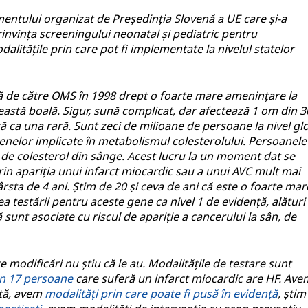
mentului organizat de Președinția Slovenă a UE care și-a
rinvința screeningului neonatal și pediatric pentru
alitățile prin care pot fi implementate la nivelul statelor
ă de către OMS în 1998 drept o foarte mare amenințare la
astă boală. Sigur, sună complicat, dar afectează 1 om din 3
ă ca una rară. Sunt zeci de milioane de persoane la nivel gl
 genelor implicate în metabolismul colesterolului. Persoanele
i de colesterol din sânge. Acest lucru la un moment dat se
rin apariția unui infarct miocardic sau a unui AVC mult mai
ta de 4 ani. Știm de 20 și ceva de ani că este o foarte mar
 testării pentru aceste gene ca nivel 1 de evidență, alături
 sunt asociate cu riscul de apariție a cancerului la sân, de
e modificări nu știu că le au. Modalitățile de testare sunt
in 17 persoane
care suferă un infarct miocardic are HF. Ave
ită, avem
modalități prin care poate fi pusă în evidență
, știm