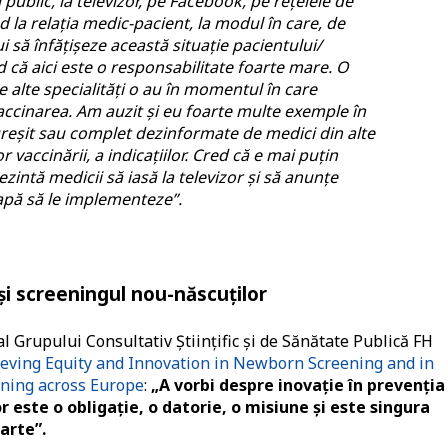
public, la televizor, pe Facebook, pe rețelele de
nd la relația medic-pacient, la modul în care, de
 să înfățișeze această situație pacientului/
d că aici este o responsabilitate foarte mare. O
e alte specialități o au în momentul în care
accinarea. Am auzit și eu foarte multe exemple în
reșit sau complet dezinformate de medici din alte
r vaccinării, a indicațiilor.
Cred că e mai puțin
intă medicii să iasă la televizor și să anunțe
apă să le implementeze”.
și screeningul nou-născuților
al Grupului Consultativ Științific și de Sănătate Publică FH
eving Equity and Innovation in Newborn Screening and in
ening across Europe
:
„A vorbi despre inovație în prevenția
 este o obligație, o datorie, o misiune și este singura
arte”.