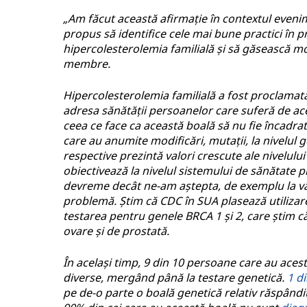
„Am făcut această afirmație în contextul eveni
propus să identifice cele mai bune practici în p
hipercolesterolemia familială și să găsească mod
membre.
Hipercolesterolemia familială a fost proclamat
adresa sănătății persoanelor care suferă de ace
ceea ce face ca această boală să nu fie încadrat
care au anumite modificări, mutații, la nivelul
respective prezintă valori crescute ale nivelulu
obiectivează la nivelul sistemului de sănătate p
devreme decât ne-am aștepta, de exemplu la vârs
problemă. Știm că CDC în SUA plasează utilizarea
testarea pentru genele BRCA 1 și 2, care știm că
ovare și de prostată.
În același timp, 9 din 10 persoane care au acest
diverse, mergând până la testare genetică.
1 d
pe de-o parte o boală genetică relativ răspând