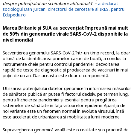
despre potențialul de schimbare atitudinală
” –
a declarat
sociologul Dan Jurcan, directorul de cercetare al IRES, pentru
Edupedu.ro
Marea Britanie și SUA au secvențiat împreună mai mult
de 50% din genomurile virale SARS-CoV-2 disponibile la
nivel mondial
Secvențierea genomului SARS-CoV-2 într-un timp record, la doar
o lună de la identificarea primelor cazuri de boală, a condus la
instrumente cheie pentru controlul pandemiei: dezvoltarea
rapidă de teste de diagnostic și producerea de vaccinuri în mai
puțin de un an. Dar aceasta este doar o componentă.
Utilizarea potențialului datelor genomice în informarea măsurilor
de sănătate publică ar putea fi factorul decisiv, pe termen lung,
pentru încheierea pandemiei și esențial pentru pregătirea
sistemelor de sănătate în fața viitoarelor epidemii. Apariția de
noi variante este un fenomen normal în evoluția virusului, însă
este accelerat de urbanizarea și mobilitatea lumii moderne.
Supravegherea genomică virală este o realitate și o practică de