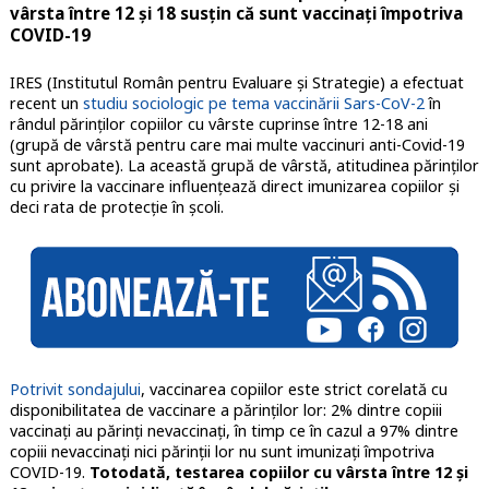
vârsta între 12 și 18 susțin că sunt vaccinați împotriva
COVID-19
IRES (Institutul Român pentru Evaluare și Strategie) a efectuat
recent un
studiu sociologic pe tema vaccinării Sars-CoV-2
în
rândul părinților copiilor cu vârste cuprinse între 12-18 ani
(grupă de vârstă pentru care mai multe vaccinuri anti-Covid-19
sunt aprobate). La această grupă de vârstă, atitudinea părinților
cu privire la vaccinare influențează direct imunizarea copiilor și
deci rata de protecție în școli.
Potrivit sondajului
, vaccinarea copiilor este strict corelată cu
disponibilitatea de vaccinare a părinților lor: 2% dintre copiii
vaccinați au părinți nevaccinați, în timp ce în cazul a 97% dintre
copiii nevaccinați nici părinții lor nu sunt imunizați împotriva
COVID-19.
Totodată, testarea copiilor cu vârsta între 12 și