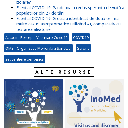
izolare?
Esențial COVID-19. Pandemia a redus speranța de viață a
populațiilor din 27 de țări
Esențial COVID-19. Grecia a identificat de două ori mai
multe cazuri asimptomatice utilizând AI, comparativ cu
testarea aleatorie
Atitudini Perceptii Vaccinare Covid19
COVID19
OMS - Organizatia Mondiala a Sanatatii
Sarcina
secventiere genomica
ALTE RESURSE