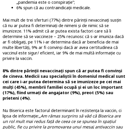
„pandemia este o conspirație”;
6% spun că au contraindicații medicale.
Mai mult de trei sferturi (77%) dintre părinții nevaccinați susțin
că nu ar putea fi determinați de nimeni și de nimic să se
imunizeze. 11% admit că ar putea exista factori care să îi
determine să se vaccineze – 25% recunosc că s-ar imuniza dacă
ar fi obligați, pe 11% i-ar determina dacă ar beneficia de mai
multe libertăți, 9% ar fi convinși dacă ar avea certitudinea că
vaccinul este sigur/ eficient, iar 9% de mai multă informație cu
privire la vaccin.
8% dintre părinții nevaccinați spun că ar putea fi convinși
de cineva. Medicii sau specialiștii în domeniul medical sunt
cei care i-ar putea determina să se imunizeze pe cei mai
mulți (45%), membrii familiei ocupă și ei un loc important
(17%), fiind urmați de angajator (9%), preot (5%) sau
prieteni (4%).
Nu Biserica este factorul determinant în rezistența la vaccin, ci
lipsa de informație:
„Am rămas surprins să văd că Biserica are
un rol mult mai redus față de ceea ce se spunea în spațiul
public, fie cu privire la promovarea unui mesaj antivaccin sau