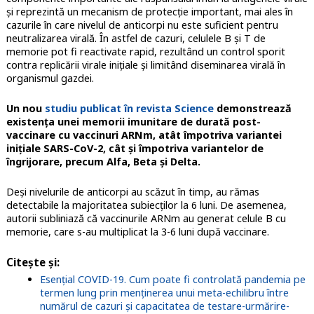
și reprezintă un mecanism de protecție important, mai ales în
cazurile în care nivelul de anticorpi nu este suficient pentru
neutralizarea virală. În astfel de cazuri, celulele B și T de
memorie pot fi reactivate rapid, rezultând un control sporit
contra replicării virale inițiale și limitând diseminarea virală în
organismul gazdei.
Un nou
studiu publicat în revista Science
demonstrează
existența unei memorii imunitare de durată post-
vaccinare cu vaccinuri ARNm, atât împotriva variantei
inițiale SARS-CoV-2, cât și împotriva variantelor de
îngrijorare, precum Alfa, Beta și Delta.
Deși nivelurile de anticorpi au scăzut în timp, au rămas
detectabile la majoritatea subiecților la 6 luni. De asemenea,
autorii subliniază că vaccinurile ARNm au generat celule B cu
memorie, care s-au multiplicat la 3-6 luni după vaccinare.
Citește și:
Esențial COVID-19. Cum poate fi controlată pandemia pe
termen lung prin menținerea unui meta-echilibru între
numărul de cazuri și capacitatea de testare-urmărire-