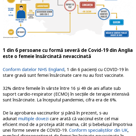
1 din 6 persoane cu formă severă de Covid-19 din Anglia
este o femeie însărcinată nevaccinată
Conform datelor NHS England
, 1 din 6 pacienți cu COVID-19 în
stare gravă sunt femei însărcinate care nu au fost vaccinate.
32% dintre femeile în vârste între 16 și 49 de ani aflate sub
suport cardio-respirator (ECMO) în secțiile de terapie intensivă
sunt însărcinate. La începutul pandemiei, cifra era de 6%.
De la aprobarea vaccinurilor și până în prezent, s-au
adunat
multiple dovezi
care arată că vaccinul este cel mai
eficient mod de a proteja atât mama, cât și bebelușul împotriva
unei forme severe de COVID-19.
Conform specialiștilor din UK
,
numărul disproporționat de femei însărcinate nevaccinate în