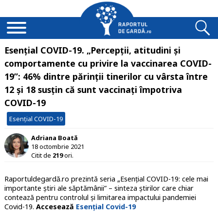
Esențial COVID-19. „Percepții, atitudini și
comportamente cu privire la vaccinarea COVID-
19”: 46% dintre părinții tinerilor cu vârsta între
12 și 18 susțin că sunt vaccinați împotriva
COVID-19
Esențial COVID-19
Adriana Boată
18 octombrie 2021
Citit de
219
ori.
Raportuldegardă.ro prezintă seria „Esențial COVID-19: cele mai
importante știri ale săptămânii” – sinteza știrilor care chiar
contează pentru controlul și limitarea impactului pandemiei
Covid-19.
Accesează
Esențial Covid-19