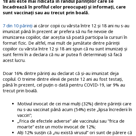
18 ani este mai ridicată în rândul părinților care se
încadrează în profilul celor preocupați și informați, care
sunt vaccinați sau au trecut prin boală.
7 din 10 părinți
ai căror copii cu vârsta între 12 și 18 ani nu s-au
imunizat până în prezent ar prefera să nu fie nevoie de
imunizarea copiilor, dar aceștia să poată participa la cursuri în
format fizic. De altfel, mai mult de jumătate dintre părinții
copiilor cu vârsta între 12 și 18 ani spun că nu sunt imunizați și
sunt fermi în a declara că nu ar putea fi determinați să facă
acest lucru.
Doar 16% dintre părinți au declarat că și-au imunizat deja
copilul. O treime dintre elevii de peste 12 ani au fost testați,
până în prezent, cel puțin o dată pentru COVID-19, iar 9% au
trecut prin boală.
Motivul invocat de cei mai mulți (32%) dintre părinții care
nu s-au vaccinat până acum (54%) este „lipsa încrederii în
vaccin”;
„Frica de efectele adverse” ale vaccinului sau ”frica de
moarte” este un motiv invocat de 12%;
Alți 12% susțin că „nu există virusul” ori sunt de părere că