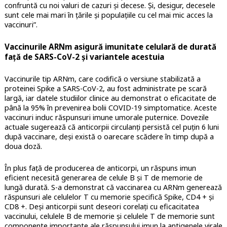
confruntă cu noi valuri de cazuri și decese. Și, desigur, decesele
sunt cele mai mari în țările și populațiile cu cel mai mic acces la
vaccinuri”.
Vaccinurile ARNm asigură imunitate celulară de durată
față de SARS-CoV-2 și variantele acestuia
Vaccinurile tip ARNm, care codifică o versiune stabilizată a
proteinei Spike a SARS-CoV-2, au fost administrate pe scară
largă, iar datele studiilor clinice au demonstrat o eficacitate de
până la 95% în prevenirea bolii COVID-19 simptomatice. Aceste
vaccinuri induc răspunsuri imune umorale puternice. Dovezile
actuale sugerează că anticorpii circulanți persistă cel puțin 6 luni
după vaccinare, deși există o oarecare scădere în timp după a
doua doză.
În plus față de producerea de anticorpi, un răspuns imun
eficient necesită generarea de celule B și T de memorie de
lungă durată. S-a demonstrat că vaccinarea cu ARNm generează
răspunsuri ale celulelor T cu memorie specifică Spike, CD4 + și
CD8 +. Deși anticorpii sunt deseori corelați cu eficacitatea
vaccinului, celulele B de memorie și celulele T de memorie sunt
componente importante ale răspunsului imun la antigenele virale