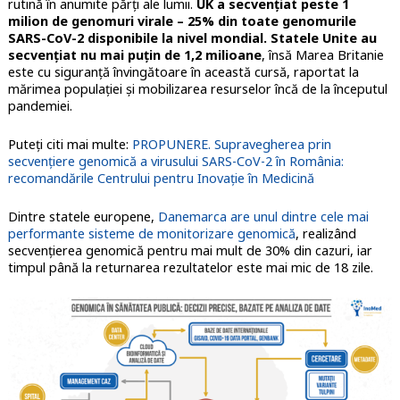
rutină în anumite părți ale lumii.
UK a secvențiat peste 1
milion de genomuri virale – 25% din toate genomurile
SARS-CoV-2 disponibile la nivel mondial. Statele Unite au
secvențiat nu mai puțin de 1,2 milioane
, însă Marea Britanie
este cu siguranță învingătoare în această cursă, raportat la
mărimea populației și mobilizarea resurselor încă de la începutul
pandemiei.
Puteți citi mai multe:
PROPUNERE. Supravegherea prin
secvențiere genomică a virusului SARS-CoV-2 în România:
recomandările Centrului pentru Inovație în Medicină
Dintre statele europene,
Danemarca are unul dintre cele mai
performante sisteme de monitorizare genomică
, realizând
secvențierea genomică pentru mai mult de 30% din cazuri, iar
timpul până la returnarea rezultatelor este mai mic de 18 zile.