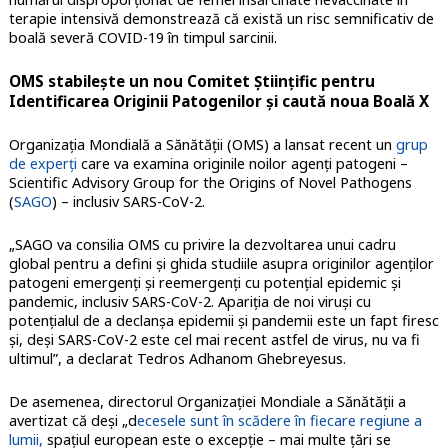
terapie intensivă demonstrează că există un risc semnificativ de
boală severă COVID-19 în timpul sarcinii.
OMS stabilește un nou Comitet Științific pentru
Identificarea Originii Patogenilor și caută noua Boală X
Organizația Mondială a Sănătății (OMS) a lansat recent un
grup
de experți
care va examina originile noilor agenți patogeni –
Scientific Advisory Group for the Origins of Novel Pathogens
(
SAGO
) – inclusiv SARS-CoV-2.
„SAGO va consilia OMS cu privire la dezvoltarea unui cadru
global pentru a defini și ghida studiile asupra originilor agenților
patogeni emergenți și reemergenți cu potențial epidemic și
pandemic, inclusiv SARS-CoV-2. Apariția de noi viruși cu
potențialul de a declanșa epidemii și pandemii este un fapt firesc
și, deși SARS-CoV-2 este cel mai recent astfel de virus, nu va fi
ultimul”, a declarat Tedros Adhanom Ghebreyesus.
De asemenea, directorul Organizației Mondiale a Sănătății a
avertizat că deși „d
ecesele sunt în scădere în fiecare regiune a
lumii,
spațiul european este o excepție – mai multe țări se