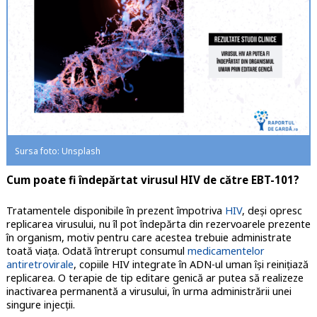
Sursa foto: Unsplash
Cum poate fi îndepărtat virusul HIV de către EBT-101?
Tratamentele disponibile în prezent împotriva
HIV
, deși opresc
replicarea virusului, nu îl pot îndepărta din rezervoarele prezente
în organism, motiv pentru care acestea trebuie administrate
toată viaţa. Odată întrerupt consumul
medicamentelor
antiretrovirale
, copiile HIV integrate în ADN-ul uman își reinițiază
replicarea. O terapie de tip editare genică ar putea să realizeze
inactivarea permanentă a virusului, în urma administrării unei
singure injecţii.