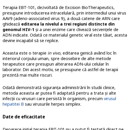
Terapia EBT-101, dezvoltată de Excision BioTherapeutics,
presupune introducerea intracelulară, prin intermediul unui virus
AAV9 (adeno-associated virus 9), a două catene de ARN care
ghidează
editarea la nivelul a trei regiuni distincte din
genomul HIV-1
și a unei enzime care clivează secvențele de
ADN indicate. Odată ce materialul genetic viral este tăiat, acesta
devine incapabil să se replice.
Aceasta este o terapie
in vivo
, editarea genică având loc în
interiorul corpului uman, spre deosebire de alte metode
terapeutice care presupun alterarea ADN-ului celular în
laborator. Din acest motiv, se presupune că astfel de terapii
prezintă mai multe riscuri.
Odată demonstrată siguranța administrării în studii clinice,
metoda aceasta ar putea fi adaptată pentru a trata şi alte
infecţii cu virusuri care persistă în organism, precum
virusul
hepatitei B
sau virusurile herpes simplex.
Date de eficacitate
Deoarece inițial terapia EBT-101 nu a putut fi testată direct pe