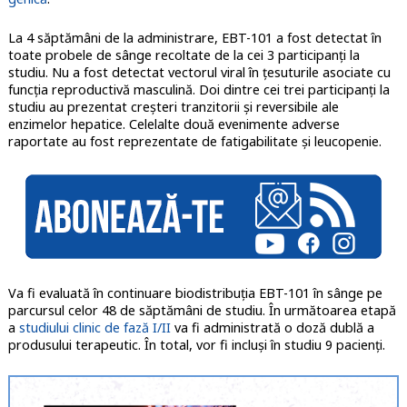
La 4 săptămâni de la administrare, EBT-101 a fost detectat în
toate probele de sânge recoltate de la cei 3 participanți la
studiu. Nu a fost detectat vectorul viral în țesuturile asociate cu
funcția reproductivă masculină. Doi dintre cei trei participanți la
studiu au prezentat creșteri tranzitorii și reversibile ale
enzimelor hepatice. Celelalte două evenimente adverse
raportate au fost reprezentate de fatigabilitate și leucopenie.
Va fi evaluată în continuare biodistribuția EBT-101 în sânge pe
parcursul celor 48 de săptămâni de studiu. În următoarea etapă
a
studiului clinic de fază I/II
va fi administrată o doză dublă a
produsului terapeutic. În total, vor fi incluși în studiu 9 pacienți.