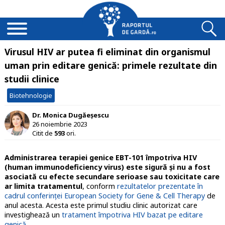
Virusul HIV ar putea fi eliminat din organismul
uman prin editare genică: primele rezultate din
studii clinice
Biotehnologie
Dr. Monica Dugăeșescu
26 noiembrie 2023
Citit de
593
ori.
Administrarea terapiei genice EBT-101 împotriva HIV
(human immunodeficiency virus) este sigură și nu a fost
asociată cu efecte secundare serioase sau toxicitate care
ar limita tratamentul
, conform
rezultatelor prezentate în
cadrul conferinței European Society for Gene & Cell Therapy
de
anul acesta. Acesta este primul studiu clinic autorizat care
investighează un
tratament împotriva HIV bazat pe editare
genică
.