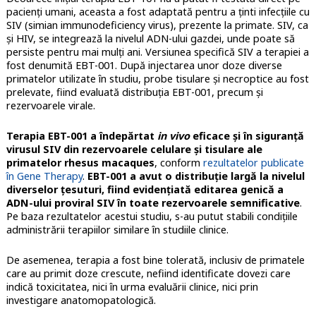
pacienţi umani, aceasta a fost adaptată pentru a ţinti infecţiile cu
SIV (simian immunodeficiency virus), prezente la primate. SIV, ca
și HIV, se integrează la nivelul ADN-ului gazdei, unde poate să
persiste pentru mai mulţi ani. Versiunea specifică SIV a terapiei a
fost denumită EBT-001. După injectarea unor doze diverse
primatelor utilizate în studiu, probe tisulare şi necroptice au fost
prelevate, fiind evaluată distribuţia EBT-001, precum şi
rezervoarele virale.
Terapia EBT-001 a îndepărtat
in vivo
eficace şi în siguranţă
virusul SIV din rezervoarele celulare şi tisulare ale
primatelor rhesus macaques
, conform
rezultatelor publicate
în Gene Therapy
.
EBT-001 a avut o distribuţie largă la nivelul
diverselor țesuturi, fiind evidenţiată editarea genică a
ADN-ului proviral SIV în toate rezervoarele semnificative
.
Pe baza rezultatelor acestui studiu, s-au putut stabili condiţiile
administrării terapiilor similare în studiile clinice.
De asemenea, terapia a fost bine tolerată, inclusiv de primatele
care au primit doze crescute, nefiind identificate dovezi care
indică toxicitatea, nici în urma evaluării clinice, nici prin
investigare anatomopatologică.