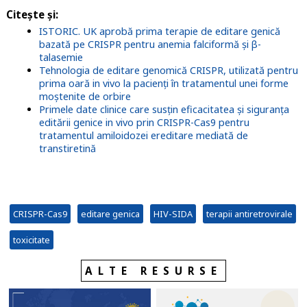
Citește și
:
ISTORIC. UK aprobă prima terapie de editare genică
bazată pe CRISPR pentru anemia falciformă și β-
talasemie
Tehnologia de editare genomică CRISPR, utilizată pentru
prima oară in vivo la pacienți în tratamentul unei forme
moștenite de orbire
Primele date clinice care susțin eficacitatea și siguranța
editării genice in vivo prin CRISPR-Cas9 pentru
tratamentul amiloidozei ereditare mediată de
transtiretină
CRISPR-Cas9
editare genica
HIV-SIDA
terapii antiretrovirale
toxicitate
ALTE RESURSE