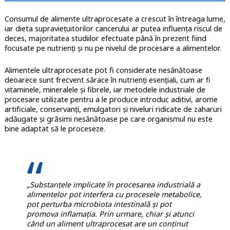
Consumul de alimente ultraprocesate a crescut în întreaga lume,
iar dieta supravieţuitorilor cancerului ar putea influenţa riscul de
deces, majoritatea studiilor efectuate până în prezent fiind
focusate pe nutrienţi şi nu pe nivelul de procesare a alimentelor.
Alimentele ultraprocesate pot fi considerate nesănătoase
deoarece sunt frecvent sărace în nutrienți esențiali, cum ar fi
vitaminele, mineralele și fibrele, iar metodele industriale de
procesare utilizate pentru a le produce introduc aditivi, arome
artificiale, conservanți, emulgatori și niveluri ridicate de zaharuri
adăugate și grăsimi nesănătoase pe care organismul nu este
bine adaptat să le proceseze.
„Substanțele implicate în procesarea industrială a
alimentelor pot interfera cu procesele metabolice,
pot perturba microbiota intestinală și pot
promova inflamația. Prin urmare, chiar și atunci
când un aliment ultraprocesat are un conținut