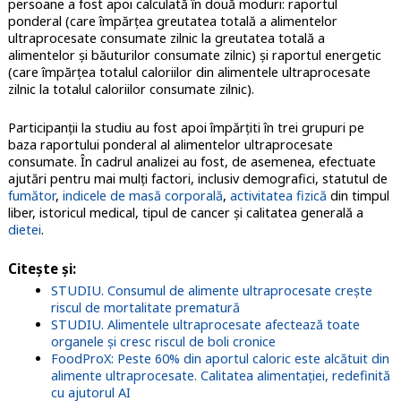
persoane a fost apoi calculată în două moduri: raportul
ponderal (care împărțea greutatea totală a alimentelor
ultraprocesate consumate zilnic la greutatea totală a
alimentelor și băuturilor consumate zilnic) și raportul energetic
(care împărțea totalul caloriilor din alimentele ultraprocesate
zilnic la totalul caloriilor consumate zilnic).
Participanţii la studiu au fost apoi împărțiti în trei grupuri pe
baza raportului ponderal al alimentelor ultraprocesate
consumate. În cadrul analizei au fost, de asemenea, efectuate
ajutări pentru
mai mulți factori, inclusiv demografici, statutul de
fumător
,
indicele de masă corporală
,
activitatea fizică
din timpul
liber, istoricul medical, tipul de cancer și calitatea generală a
dietei
.
Citeşte şi:
STUDIU. Consumul de alimente ultraprocesate crește
riscul de mortalitate prematură
STUDIU. Alimentele ultraprocesate afectează toate
organele și cresc riscul de boli cronice
FoodProX: Peste 60% din aportul caloric este alcătuit din
alimente ultraprocesate. Calitatea alimentației, redefinită
cu ajutorul AI