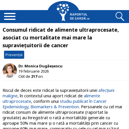
Consumul ridicat de alimente ultraprocesate,
asociat cu mortalitate mai mare la
supraviețuitorii de cancer
Prevenție
Dr. Monica Dugăeșescu
19 februarie 2026
Citit de
217
ori.
Riscul de deces este ridicat la supravieţuitorii unei
afecţiuni
maligne
, în contextul unui aport ridicat de
alimente
ultraprocesate
,
conform unui
studiu publicat în Cancer
Epidemiology, Biomarkers & Prevention
.
Persoanele cu cel mai
ridicat consum de alimente ultraprocesate (raportat la
greutate) au înregistrat o rată a mortalității generale cu
aproape 50% mai mare și o rată a mortalității prin cancer cu
aproape 60% mai mare, comparativ cu cele cu cel mai scăzut