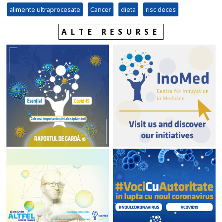
alimente ultraprocesate
Cancer
dieta
risc deces
ALTE RESURSE