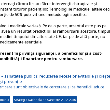
ternați cărora li s-au făcut intervenții chirugicale și
tant tuturor pacienților. Tehnologiile medicale, altele dec
rție de 50% potrivit unei metodologii specifice.
ogii medicale variază. Pe de o parte, accentul este pus pe
avea un rezultat predictibil al rambursării acestora, timpu
ediei timpului din alte state UE, iar pe de altă parte, nu
 medicamente esențiale.
ezent în privința siguranței, a beneficiilor și a cost-
isponibilității financiare pentru rambursare.
 – sănătatea publică: reducerea deceselor evitabile și creșt
 și prevenție
 care sunt obiectivele de cercetare și ce beneficii aduce
mania
Strategia Nationala de Sanatate 2022-2030