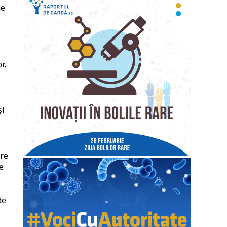
de
r,
și
are
e
e
de