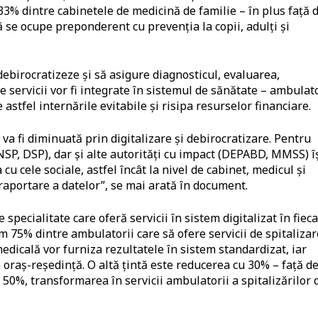
3% dintre cabinetele de medicină de familie – în plus față 
ă se ocupe preponderent cu prevenția la copii, adulți și
debirocratizeze și să asigure diagnosticul, evaluarea,
 servicii vor fi integrate în sistemul de sănătate – ambulato
astfel internările evitabile și risipa resurselor financiare.
va fi diminuată prin digitalizare și debirocratizare. Pentru
NSP, DSP), dar și alte autorități cu impact (DEPABD, MMSS) î
cu cele sociale, astfel încât la nivel de cabinet, medicul și
 raportare a datelor”, se mai arată în document.
pecialitate care oferă servicii în sistem digitalizat în fiec
75% dintre ambulatorii care să ofere servicii de spitalizar
edicală vor furniza rezultatele în sistem standardizat, iar
are oraș-reședință. O altă țintă este reducerea cu 30% – față d
de 50%, transformarea în servicii ambulatorii a spitalizărilor 