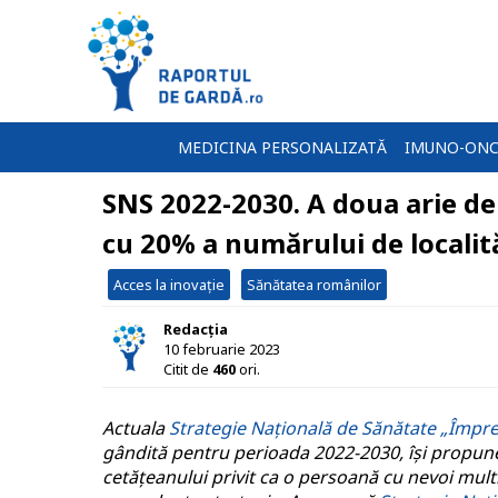
MEDICINA PERSONALIZATĂ
IMUNO-ONC
SNS 2022-2030. A doua arie de 
cu 20% a numărului de localită
Acces la inovație
Sănătatea românilor
Redacția
10 februarie 2023
Citit de
460
ori.
Actuala
Strategie Națională de Sănătate „Împr
gândită pentru perioada 2022-2030, își propun
cetățeanului privit ca o persoană cu nevoi mult