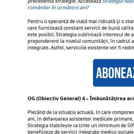
precedenta strategie. Accesează
Strategia Naț
românilor în următorii ani?
Pentru o speranță de viață mai ridicată și o sta
care furnizează constant servicii de bună calit
este posibil. Strategia subliniază interesul de a
preponderent la nivelul comunității, în cadrul a
integrate. Astfel, serviciile existente vor fi red
OG (Obiectiv General) 4 – Îmbunătățirea acce
Plecând de la situația actuală, în care componen
ani, în defavoarea asistenței medicale primare, a
Strategia stabilește ca ținte un minimum de 50%
beneficieze de servicii integrate medico-sociale