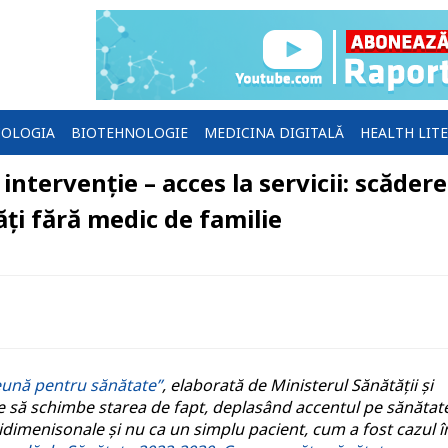
OLOGIA
BIOTEHNOLOGIE
MEDICINA DIGITALĂ
HEALTH LIT
intervenție – acces la servicii: scăder
ți fără medic de familie
eună pentru sănătate”
, elaborată de Ministerul Sănătății și
e să schimbe starea de fapt, deplasând accentul pe sănătat
idimenisonale și nu ca un simplu pacient, cum a fost cazul î