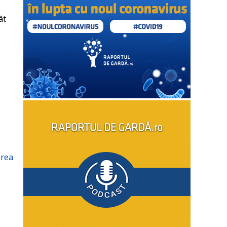
ât
l
erea