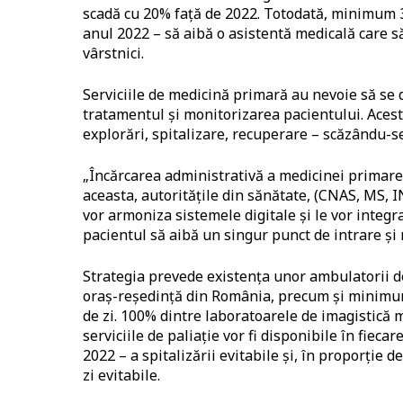
scadă cu 20% față de 2022. Totodată, minimum 3
anul 2022 – să aibă o asistentă medicală care s
vârstnici.
Serviciile de medicină primară au nevoie să se 
tratamentul și monitorizarea pacientului. Aceste
explorări, spitalizare, recuperare – scăzându-se 
„Încărcarea administrativă a medicinei primare 
aceasta, autoritățile din sănătate, (CNAS, MS, I
vor armoniza sistemele digitale și le vor integra 
pacientul să aibă un singur punct de intrare și
Strategia prevede existența unor ambulatorii de s
oraș-reședință din România, precum și minimum 
de zi. 100% dintre laboratoarele de imagistică m
serviciile de paliație vor fi disponibile în fiec
2022 – a spitalizării evitabile și, în proporție 
zi evitabile.