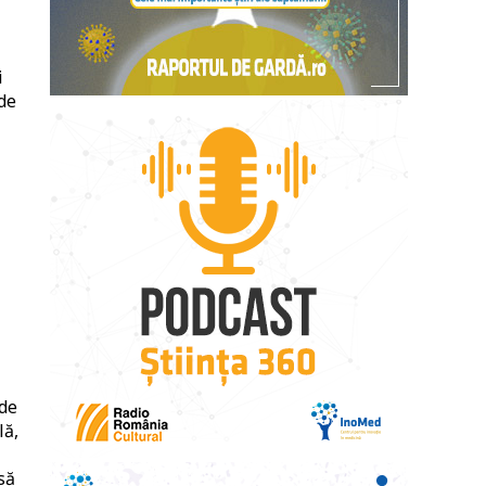
i
nde
 de
lă,
să