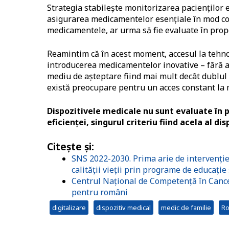
Strategia stabilește monitorizarea pacienților ex
asigurarea medicamentelor esențiale în mod cons
medicamentele, ar urma să fie evaluate în propo
Reamintim că în acest moment, accesul la tehnol
introducerea medicamentelor inovative – fără a 
mediu de așteptare fiind mai mult decât dublul m
există preocupare pentru un acces constant la
Dispozitivele medicale nu sunt evaluate în pr
eficienței, singurul criteriu fiind acela al d
Citește și:
SNS 2022-2030. Prima arie de intervenție
calității vieții prin programe de educație
Centrul Național de Competență în Cancer:
pentru români
digitalizare
dispozitiv medical
medic de familie
Ro