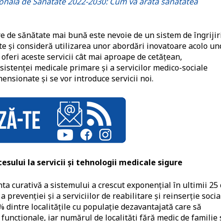
ională de Sănătate 2022-2030: Cum va arăta sănătatea
re de sănătate mai bună este nevoie de un sistem de îngrijir
ate și consideră utilizarea unor abordări inovatoare acolo u
 oferi aceste servicii cât mai aproape de cetățean,
sistenței medicale primare și a servicilor medico-sociale
imensionate și se vor introduce servicii noi.
sului la servicii și tehnologii medicale sigure
ta curativă a sistemului a crescut exponențial în ultimii 25
 prevenției și a serviciilor de reabilitare și reinserție socia
 dintre localitățile cu populație dezavantajată care să
 funcționale, iar numărul de localități fără medic de familie 