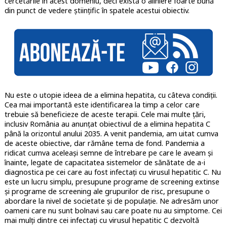
cercetările în acest domeniu, deci există o aliniere foarte bună
din punct de vedere științific în spatele acestui obiectiv.
Nu este o utopie ideea de a elimina hepatita, cu câteva condiții.
Cea mai importantă este identificarea la timp a celor care
trebuie să beneficieze de aceste terapii. Cele mai multe țări,
inclusiv România au anunțat obiectivul de a elimina hepatita C
până la orizontul anului 2035. A venit pandemia, am uitat cumva
de aceste obiective, dar rămâne tema de fond. Pandemia a
ridicat cumva aceleași semne de întrebare pe care le aveam și
înainte, legate de capacitatea sistemelor de sănătate de a-i
diagnostica pe cei care au fost infectați cu virusul hepatitic C. Nu
este un lucru simplu, presupune programe de screening extinse
și programe de screening ale grupurilor de risc, presupune o
abordare la nivel de societate și de populație. Ne adresăm unor
oameni care nu sunt bolnavi sau care poate nu au simptome. Cei
mai mulți dintre cei infectați cu virusul hepatitic C dezvoltă