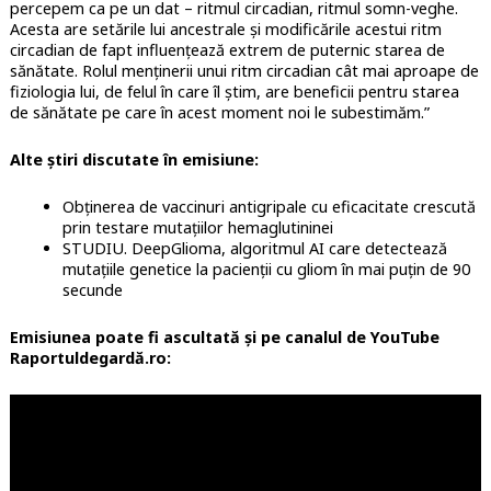
percepem ca pe un dat – ritmul circadian, ritmul somn-veghe.
Acesta are setările lui ancestrale și modificările acestui ritm
circadian de fapt influențează extrem de puternic starea de
sănătate. Rolul menținerii unui ritm circadian cât mai aproape de
fiziologia lui, de felul în care îl știm, are beneficii pentru starea
de sănătate pe care în acest moment noi le subestimăm.”
Alte știri discutate în emisiune:
Obținerea de vaccinuri antigripale cu eficacitate crescută
prin testare mutațiilor hemaglutininei
STUDIU. DeepGlioma, algoritmul AI care detectează
mutațiile genetice la pacienții cu gliom în mai puțin de 90
secunde
Emisiunea poate fi ascultată și pe canalul de YouTube
Raportuldegardă.ro: