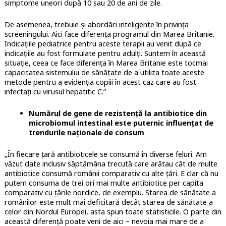
simptome uneori după 10 sau 20 de ani de zile.
De asemenea, trebuie și abordări inteligente în privința
screeningului. Aici face diferența programul din Marea Britanie.
Indicațiile pediatrice pentru aceste terapii au venit după ce
indicațiile au fost formulate pentru adulți. Suntem în această
situație, ceea ce face diferența în Marea Britanie este tocmai
capacitatea sistemului de sănătate de a utiliza toate aceste
metode pentru a evidenția copiii în acest caz care au fost
infectați cu virusul hepatitic C.”
Numărul de gene de rezistență la antibiotice din
microbiomul intestinal este puternic influențat de
trendurile naționale de consum
„În fiecare țară antibioticele se consumă în diverse feluri. Am
văzut date inclusiv săptămâna trecută care arătau cât de multe
antibiotice consumă românii comparativ cu alte țări. E clar că nu
putem consuma de trei ori mai multe antibiotice per capita
comparativ cu țările nordice, de exemplu. Starea de sănătate a
românilor este mult mai deficitară decât starea de sănătate a
celor din Nordul Europei, asta spun toate statisticile. O parte din
această diferență poate veni de aici – nevoia mai mare de a