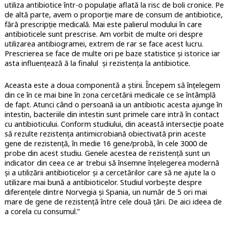
utiliza antibiotice într-o populație aflată la risc de boli cronice. Pe
de altă parte, avem o proporție mare de consum de antibiotice,
fără prescripție medicală. Mai este palierul modului în care
antibioticele sunt prescrise. Am vorbit de multe ori despre
utilizarea antibiogramei, extrem de rar se face acest lucru.
Prescrierea se face de multe ori pe baze statistice și istorice iar
asta influențează ă la finalul și rezistența la antibiotice.
Aceasta este a doua componentă a știrii. Începem să înțelegem
din ce în ce mai bine în zona cercetării medicale ce se întâmplă
de fapt. Atunci când o persoană ia un antibiotic acesta ajunge în
intestin, bacteriile din intestin sunt primele care intră în contact
cu antibioticului. Conform studiului, din această intersecție poate
să rezulte rezistența antimicrobiană obiectivată prin aceste
gene de rezistență, în medie 16 gene/probă, în cele 3000 de
probe din acest studiu. Genele acestea de rezistență sunt un
indicator din ceea ce ar trebui să însemne înțelegerea modernă
și a utilizării antibioticelor și a cercetărilor care să ne ajute la o
utilizare mai bună a antibioticelor. Studiul vorbește despre
diferențele dintre Norvegia și Spania, un număr de 5 ori mai
mare de gene de rezistență între cele două țări. De aici ideea de
a corela cu consumul.”