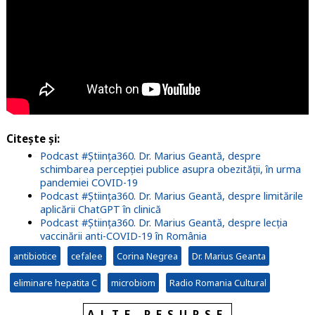
Citește și:
Podcast #Știința360. Dr. Marius Geantă, despre
schimbarea percepției publice asupra obezității, în urma
pandemiei COVID-19
Podcast #Știința360. Dr. Marius Geantă, despre limitările
aplicării ChatGPT în clinică
Podcast #Știința360. Dr. Marius Geantă, despre lecția
vaccinării anti-COVID-19 în România
antibiotice
cefalee
Corina Negrea
Dr. Marius Geanta
eliminare hepatita C
microbiom
Radio Romania Cultural
ALTE RESURSE