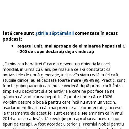
Iată care sunt
știrile săptămânii
comentate în acest
podcast:
Regatul Unit, mai aproape de eliminarea hepatitei C
– 200 de copii declarați deja vindecați
„Eliminarea hepatitei C care a devenit un obiectiv la nivel
mondial, în urmă cu 6 ani, pe măsură ce s-a constatat că
antiviralele de nouă generație, inclusiv în viața reală la fel ca în
studiile clinice, au eficacitate foarte mare (98-99%). Practic, sunt
foarte puțini pacienți care nu se vindecă după prima cură. Între
timp s-au dezvoltat și alte antivirale care ne pot face să ne
gândim că vindecarea hepatitei C poate tinde către 100%.
Vorbim despre o boală pentru care încă nu avem un vaccin,
așadar identificarea cât mai precoce a celor infectați și accesul
la tratamente de acest fel sunt esențiale. Ne amintim că în anul
2014 a fost o adevărată revoluție prin aprobarea acestor noi
tipuri de terapii. A fost acordat ulterior și Premiul Nobel pentru