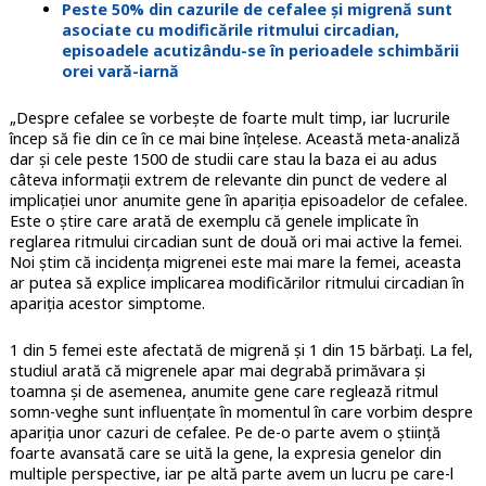
Peste 50% din cazurile de cefalee și migrenă sunt
asociate cu modificările ritmului circadian,
episoadele acutizându-se în perioadele schimbării
orei vară-iarnă
„Despre cefalee se vorbește de foarte mult timp, iar lucrurile
încep să fie din ce în ce mai bine înțelese. Această meta-analiză
dar și cele peste 1500 de studii care stau la baza ei au adus
câteva informații extrem de relevante din punct de vedere al
implicației unor anumite gene în apariția episoadelor de cefalee.
Este o știre care arată de exemplu că genele implicate în
reglarea ritmului circadian sunt de două ori mai active la femei.
Noi știm că incidența migrenei este mai mare la femei, aceasta
ar putea să explice implicarea modificărilor ritmului circadian în
apariția acestor simptome.
1 din 5 femei este afectată de migrenă și 1 din 15 bărbați. La fel,
studiul arată că migrenele apar mai degrabă primăvara și
toamna și de asemenea, anumite gene care reglează ritmul
somn-veghe sunt influențate în momentul în care vorbim despre
apariția unor cazuri de cefalee. Pe de-o parte avem o știință
foarte avansată care se uită la gene, la expresia genelor din
multiple perspective, iar pe altă parte avem un lucru pe care-l