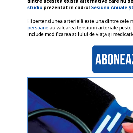
dintre acestea există alternative care nu de
studiu
prezentat în cadrul
Sesiunii Anuale Șt
Hipertensiunea arterială este una dintre cele ma
persoane
au valoarea tensiunii arteriale peste
include modificarea stilului de viață și medicaț