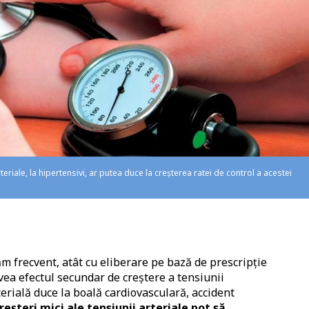
riale, la hipertensivi, ar putea duce la creșterea ratei de control a acestei
m frecvent, atât cu eliberare pe bază de prescripție
avea efectul secundar de creștere a tensiunii
terială duce la boală cardiovasculară, accident
creșteri mici ale tensiunii arteriale pot să