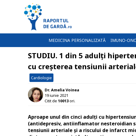
MEDICINA PERSONALIZATĂ
IMUNO-ONC
STUDIU. 1 din 5 adulți hiperte
cu creșterea tensiunii arteria
Cardiologie
Dr. Amelia Voinea
19 iunie 2021
Citit de
10013
ori.
Aproape unul din cinci adulți cu hipertens
(antidepresiv, antiinflamator nesteroidian s
tensiunii arteriale și a riscului de infarct 