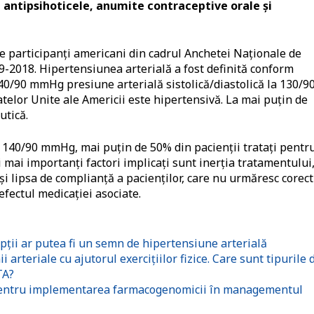
i, antipsihoticele, anumite contraceptive orale și
de participanți americani din cadrul Anchetei Naționale de
9-2018. Hipertensiunea arterială a fost definită conform
140/90 mmHg presiune arterială sistolică/diastolică la 130/9
elor Unite ale Americii este hipertensivă. La mai puțin de
utică.
 140/90 mmHg, mai puțin de 50% din pacienții tratați pentr
i mai importanți factori implicați sunt inerția tratamentului
i lipsa de complianță a pacienților, care nu urmăresc corect
fectul medicației asociate.
ții ar putea fi un semn de hipertensiune arterială
 arteriale cu ajutorul exercițiilor fizice. Care sunt tipurile 
TA?
pentru implementarea farmacogenomicii în managementul