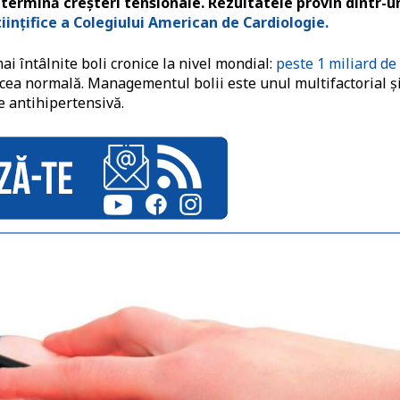
termină creșteri tensionale. Rezultatele provin dintr-u
iințifice a Colegiului American de Cardiologie.
i întâlnite boli cronice la nivel mondial:
peste 1 miliard de
 cea normală. Managementul bolii este unul multifactorial ș
ie antihipertensivă.