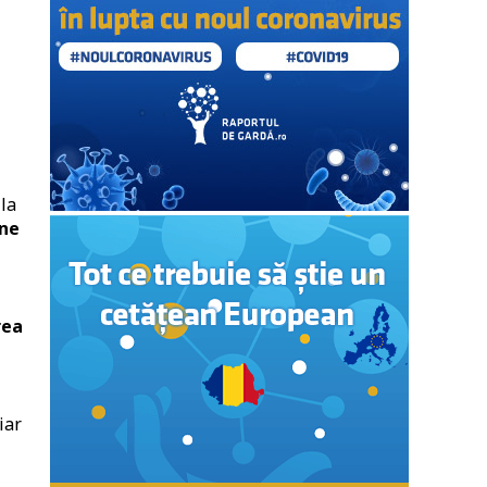
la
ane
rea
iar