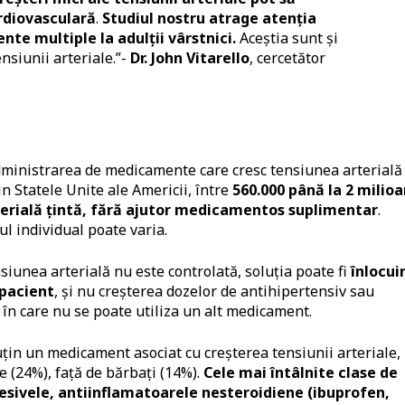
rdiovasculară
.
Studiul nostru atrage atenția
te multiple la adulții vârstnici.
Aceștia sunt și
nsiunii arteriale.”-
Dr. John Vitarello
, cercetător
administrarea de medicamente care cresc tensiunea arterială 
 Statele Unite ale Americii, între
560.000 până la 2 milio
terială țintă, fără ajutor medicamentos suplimentar
.
l individual poate varia.
siunea arterială nu este controlată, soluția poate fi
înlocui
pacient
, și nu creșterea dozelor de antihipertensiv sau
i în care nu se poate utiliza un alt medicament.
uțin un medicament asociat cu creșterea tensiunii arteriale, 
e (24%), față de bărbați (14%).
Cele mai întâlnite clase de
esivele, antiinflamatoarele nesteroidiene (ibuprofen,