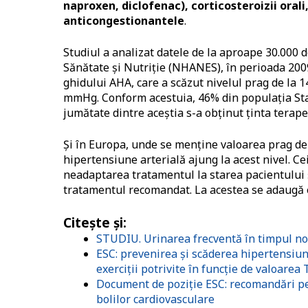
naproxen, diclofenac), corticosteroizii oral
anticongestionantele
.
Studiul a analizat datele de la aproape 30.000 
Sănătate și Nutriție (NHANES), în perioada 200
ghidului AHA, care a scăzut nivelul prag de la 
mmHg. Conform acestuia, 46% din populația Stat
jumătate dintre aceștia s-a obținut ținta terape
Și în Europa, unde se menține valoarea prag de
hipertensiune arterială ajung la acest nivel. Ce
neadaptarea tratamentul la starea pacientului ș
tratamentul recomandat. La acestea se adaugă e
Citește și:
STUDIU. Urinarea frecventă în timpul nop
ESC: prevenirea și scăderea hipertensiunii
exerciții potrivite în funcție de valoarea 
Document de poziție ESC: recomandări 
bolilor cardiovasculare