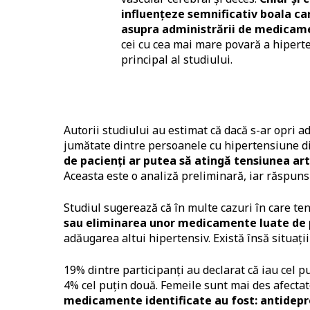
influențeze semnificativ boala ca
asupra administrării de medicamen
cei cu cea mai mare povară a hiperte
principal al studiului.
Autorii studiului au estimat că dacă s-ar opri 
jumătate dintre persoanele cu hipertensiune din
de pacienți ar putea să atingă tensiunea ar
Aceasta este o analiză preliminară, iar răspunsu
Studiul sugerează că în multe cazuri în care ten
sau eliminarea unor medicamente luate de 
adăugarea altui hipertensiv. Există însă situați
19% dintre participanți au declarat că iau cel p
4% cel puțin două. Femeile sunt mai des afectat
medicamente identificate au fost: antidepr