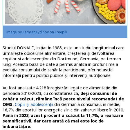
Image by KamranAydinov on Freepik
Studiul DONALD, inițiat în 1985, este un studiu longitudinal care
urmărește obiceiurile alimentare, creșterea și dezvoltarea
copiilor și adolescenților din Dortmund, Germania, pe termen
lung. Această bază de date a permis analiza în profunzime a
evoluția consumului de zahăr la participanți, oferind astfel
informații pentru politici publice și intervenții nutriționale.
Au fost analizate 4.218 înregistrări legate de alimentație din
perioada 2010-2023, cu constatarea că,
deși consumul de
zahăr a scăzut, rămâne încă peste nivelul recomandat de
OMS.
Copiii și adolescenții
din Germania consumau, în medie,
16,7% din aportul lor energetic zilnic din zaharuri libere în 2010.
Până în 2023, acest procent a scăzut la 11,7%, o realizare
semnificativă, dar care arată că mai este loc de
îmbunătățire.