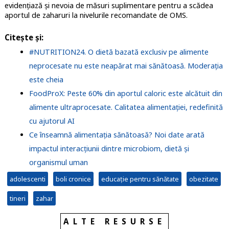
evidențiază și nevoia de măsuri suplimentare pentru a scădea
aportul de zaharuri la nivelurile recomandate de OMS.
Citește și:
#NUTRITION24. O dietă bazată exclusiv pe alimente
neprocesate nu este neapărat mai sănătoasă. Moderația
este cheia
FoodProX: Peste 60% din aportul caloric este alcătuit din
alimente ultraprocesate. Calitatea alimentației, redefinită
cu ajutorul AI
Ce înseamnă alimentația sănătoasă? Noi date arată
impactul interacțiunii dintre microbiom, dietă și
organismul uman
adolescenti
boli cronice
educație pentru sănătate
obezitate
tineri
zahar
ALTE RESURSE