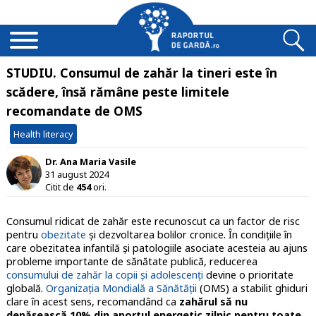
STUDIU. Consumul de zahăr la tineri este în
scădere, însă rămâne peste limitele
recomandate de OMS
Health literacy
Dr. Ana Maria Vasile
31 august 2024
Citit de
454
ori.
Consumul ridicat de zahăr este recunoscut ca un factor de risc
pentru
obezitate
și dezvoltarea bolilor cronice. În condițiile în
care obezitatea infantilă și patologiile asociate acesteia au ajuns
probleme importante de sănătate publică, reducerea
consumului de zahăr la copii și adolescenți
devine o prioritate
globală.
Organizația Mondială a Sănătății
(OMS) a stabilit ghiduri
clare în acest sens, recomandând ca
zahărul să nu
depășească 10% din aportul energetic zilnic pentru toate