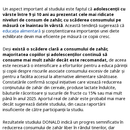
Un aspect important al studiului este faptul că
adolescenții cu
vârste între 9 și 10 ani au prezentat cele mai ridicate
niveluri de consum de zahăr, cu scăderea consumului pe
măsură ce înaintau în vârstă
. Această tendință sugerează că
educația alimentară
și conștientizarea importanței unei diete
echilibrate devin mai eficiente pe măsură ce copiii cresc.
Deși
există o scădere clară a consumului de zahăr,
majoritatea copiilor și adolescenților continuă să
consume mai mult zahăr decât este recomandat,
de aceea
este necesară o intensificare a eforturilor pentru a educa părinții
și copiii despre riscurile asociate consumului excesiv de zahăr și
pentru a facilita accesul la alternative alimentare sănătoase.
Constatările confirmă scopul inițiativei care vizează reducerea
conținutului de zahăr din cereale, produse lactate îndulcite,
băuturile răcoritoare și sucurile de fructe cu 15% sau mai mult
până în anul 2025. Aportul real de zahăr este probabil mai mare
decât sugerează datele studiului, din cauza raportării
insuficiente de către participanții la studiu.
Rezultatele studiului DONALD indică un progres semnificativ în
reducerea consumului de zahăr liber în rândul tinerilor, dar