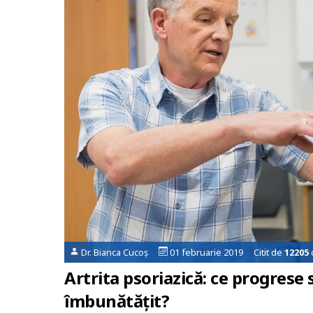
Dr. Bianca Cucoș
01 februarie 2019 Citit de
12205
Artrita psoriazică: ce progrese s
îmbunătățit?