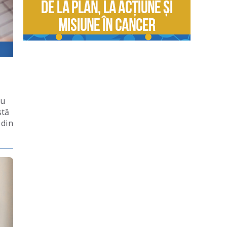
cu
stă
 din