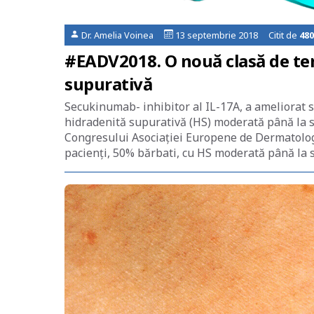
Dr. Amelia Voinea
13 septembrie 2018 Citit de
480
#EADV2018. O nouă clasă de tera
supurativă
Secukinumab- inhibitor al IL-17A, a ameliorat si
hidradenită supurativă (HS) moderată până la se
Congresului Asociației Europene de Dermatologi
pacienți, 50% bărbati, cu HS moderată până la 