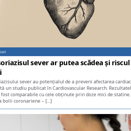
4
ori
soriazisul sever ar putea scădea și riscul
i
iazisului sever au potențialul de a preveni afectarea cardia
ată un studiu publicat în Cardiovascular Research. Rezultate
 fost comparabile cu cele obținute prin doze mici de statine.
 bolii coronariene – […]