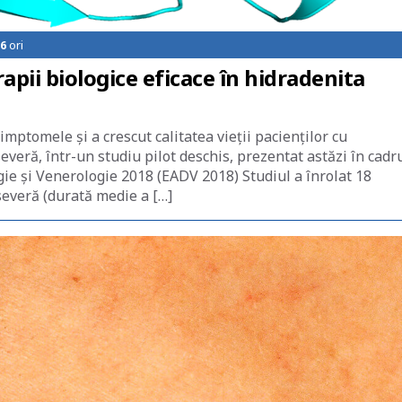
6
ori
pii biologice eficace în hidradenita
mptomele și a crescut calitatea vieții pacienților cu
veră, într-un studiu pilot deschis, prezentat astăzi în cadr
e și Venerologie 2018 (EADV 2018) Studiul a înrolat 18
severă (durată medie a […]