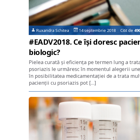
Ruxandra Schitea
14 septembrie 2018 Citit de
49
#EADV2018. Ce își doresc pacien
biologic?
Pielea curată și eficiența pe termen lung a tra
psoriazis le urmăresc în momentul alegerii unei 
în posibilitatea medicamentației de a trata mult
pacienții cu psoriazis pot […]