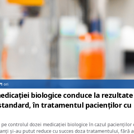
71
ori
icației biologice conduce la rezultate
standard, în tratamentul pacienților cu
e controlul dozei medicației biologice în cazul pacienților 
ipanți și-au putut reduce cu succes doza tratamentului, fără a