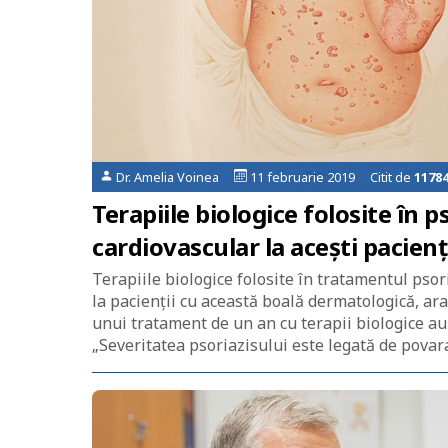
Dr. Amelia Voinea
11 februarie 2019 Citit de
1178
Terapiile biologice folosite în p
cardiovascular la acești pacienț
Terapiile biologice folosite în tratamentul psor
la pacienții cu această boală dermatologică, ar
unui tratament de un an cu terapii biologice au
„Severitatea psoriazisului este legată de povara