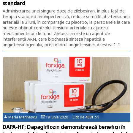
standard
Administrarea unei singure doze de zilebesiran, în plus faţă de
terapia standard antihipertensivă, reduce semnificativ tensiunea
arterială la 3 luni, în comparație cu placebo, la persoanele la care
nu este obţinut controlul tensiunii arteriale cu ajutorul
medicamentelor de fond. Zilebesiran este un agent de
interferență ARN, care blochează sinteza hepatică a
angiotensinogenului, precursorul angiotensinei. Acestea […]
Maria Marinescu
19 iunie 2020 Citit de
4591
ori
DAPA-HF: Dapagliflozin demonstrează beneficii în