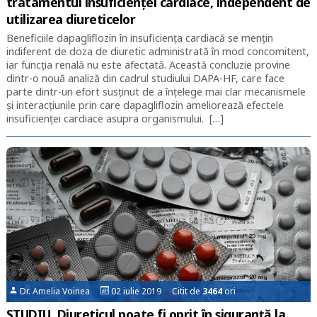
tratamentul insuficienței cardiace, independent de
utilizarea diureticelor
Beneficiile dapagliflozin în insuficiența cardiacă se mențin
indiferent de doza de diuretic administrată în mod concomitent,
iar funcția renală nu este afectată. Această concluzie provine
dintr-o nouă analiză din cadrul studiului DAPA-HF, care face
parte dintr-un efort susținut de a înțelege mai clar mecanismele
și interacțiunile prin care dapagliflozin ameliorează efectele
insuficienței cardiace asupra organismului. […]
Dr. Amelia Voinea
02 iulie 2019 Citit de
3464
ori
STUDIU. Diureticul poate fi oprit în siguranță la