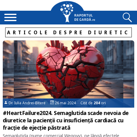
ARTICOLE DESPRE DIURETIC
Dr. Iulia Andrei-Bitere
26 mai 2024 Citit de
204
ori
#HeartFailure2024. Semaglutida scade nevoia de
diuretice la pacienții cu insuficiență cardiacă cu
fracție de ejecție păstrată
Semaglutida (nume comercial Wegovy), pe lângă efectele