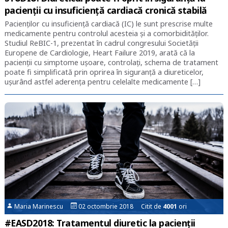
pacienții cu insuficiență cardiacă cronică stabilă
Pacienților cu insuficiență cardiacă (IC) le sunt prescrise multe
medicamente pentru controlul acesteia și a comorbidităților.
Studiul ReBIC-1, prezentat în cadrul congresului Societății
Europene de Cardiologie, Heart Failure 2019, arată că la
pacienții cu simptome ușoare, controlați, schema de tratament
poate fi simplificată prin oprirea în siguranță a diureticelor,
ușurând astfel aderența pentru celelalte medicamente […]
Maria Marinescu
02 octombrie 2018 Citit de
4001
ori
#EASD2018: Tratamentul diuretic la pacienții