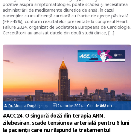
pozitive asupra simptomatologiei, poate scădea și necesitatea
administrării de medicamente diuretice de ansă, în cazul
pacienților cu insuficiență cardiacă cu fracție de ejecție păstrată
(FE ≥45%), conform rezultatelor prezentate la congresul Heart
Failure 2024, organizat de Societatea Europeană de Cardiologie.
Cercetătorii au analizat datele din două studii clinice, […]
Dr. Monica Dugăeșescu
24 aprilie 2024 Citit de
868
ori
#ACC24. O singură doză din terapia ARN,
zilebesiran, scade tensiunea arterială pentru 6 luni
la pacienții care nu răspund la tratamentul