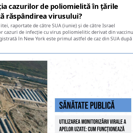
 cazurilor de poliomielită în țările
tă răspândirea virusului?
tei, raportate de către SUA (iunie) și de către Israel
cazuri de infecție cu virus poliomielitic derivat din vaccinu
registrată în New York este primul astfel de caz din SUA după