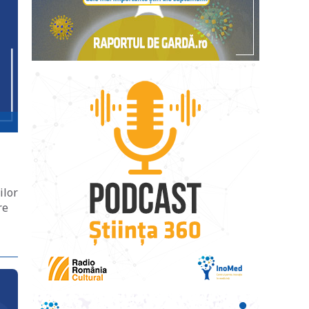
ilor
re