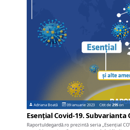
Adriana Boată
09 ianuarie 2023 Citit de
295
ori
Esențial Covid-19. Subvarianta
Raportuldegardă.ro prezintă seria „Esențial COV