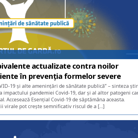
bivalente actualizate contra noilor
iente în prevenția formelor severe
ID-19 și alte amenințări de sănătate publică” – sinteza știr
ea impactului pandemiei Covid-19, dar și al altor patogeni ca
nal. Accesează Esențial Covid-19 de săptămâna aceasta.
virale pot crește semnificativ riscul de a […]