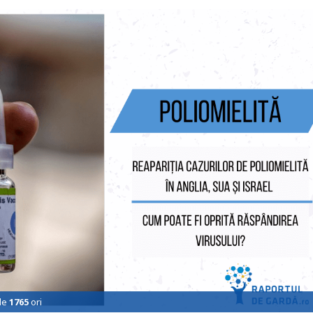
de
1765
ori