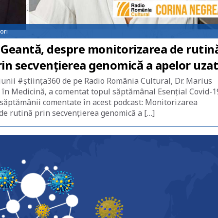
ori
s Geantă, despre monitorizarea de rutin
prin secvențierea genomică a apelor uza
iunii #știința360 de pe Radio România Cultural, Dr. Marius
 în Medicină, a comentat topul săptămânal Esențial Covid-1
e săptămânii comentate în acest podcast: Monitorizarea
 de rutină prin secvențierea genomică a […]