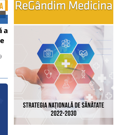
ă a
te
9