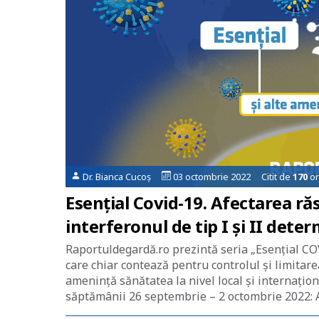
Dr. Bianca Cucoș
03 octombrie 2022 Citit de
170
or
Esențial Covid-19. Afectarea r
interferonul de tip I și II dete
Raportuldegardă.ro prezintă seria „Esențial COV
care chiar contează pentru controlul și limitar
amenință sănătatea la nivel local și internațio
săptămânii 26 septembrie – 2 octombrie 2022: 