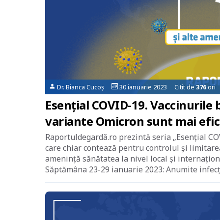
Dr. Bianca Cucoș
30 ianuarie 2023 Citit de
376
ori
Esențial COVID-19. Vaccinurile 
variante Omicron sunt mai efic
Raportuldegardă.ro prezintă seria „Esențial COV
care chiar contează pentru controlul și limitar
amenință sănătatea la nivel local și internațio
Săptămâna 23-29 ianuarie 2023: Anumite infecții 