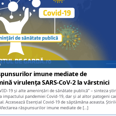
i
ăspunsurilor imune mediate de
rmină virulența SARS-CoV-2 la vârstnici
ID-19 și alte amenințări de sănătate publică” – sinteza știr
ea impactului pandemiei Covid-19, dar și al altor patogeni ca
nal. Accesează Esențial Covid-19 de săptămâna aceasta. Știril
Afectarea răspunsurilor imune mediate de […]