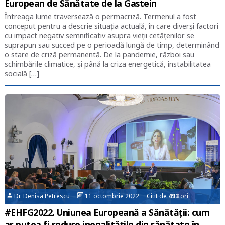
European de Sănătate de la Gastein
Întreaga lume traversează o permacriză. Termenul a fost
conceput pentru a descrie situația actuală, în care diverși factori
cu impact negativ semnificativ asupra vieții cetățenilor se
suprapun sau succed pe o perioadă lungă de timp, determinând
o stare de criză permanentă. De la pandemie, război sau
schimbările climatice, și până la criza energetică, instabilitatea
socială […]
Dr. Denisa Petrescu
11 octombrie 2022 Citit de
493
ori
#EHFG2022. Uniunea Europeană a Sănătății: cum
ar putea fi reduse inegalitățile din sănătate în