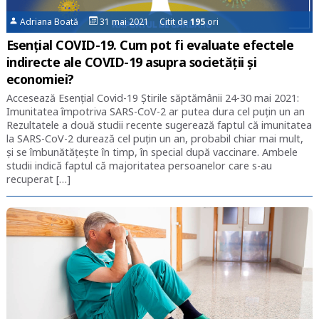
Adriana Boată
31 mai 2021 Citit de
195
ori
Esențial COVID-19. Cum pot fi evaluate efectele
indirecte ale COVID-19 asupra societății și
economiei?
Accesează Esențial Covid-19 Știrile săptămânii 24-30 mai 2021:
Imunitatea împotriva SARS-CoV-2 ar putea dura cel puțin un an
Rezultatele a două studii recente sugerează faptul că imunitatea
la SARS-CoV-2 durează cel puțin un an, probabil chiar mai mult,
și se îmbunătățește în timp, în special după vaccinare. Ambele
studii indică faptul că majoritatea persoanelor care s-au
recuperat […]