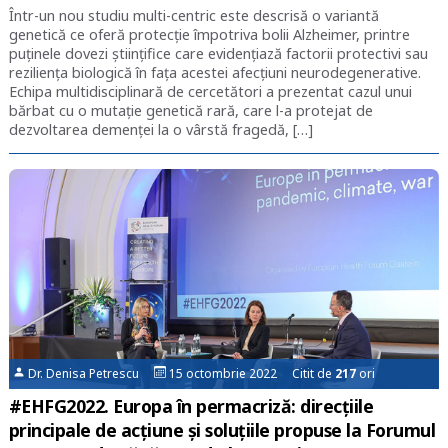
Într-un nou studiu multi-centric este descrisă o variantă
genetică ce oferă protecție împotriva bolii Alzheimer, printre
puținele dovezi științifice care evidențiază factorii protectivi sau
reziliența biologică în fața acestei afecțiuni neurodegenerative.
Echipa multidisciplinară de cercetători a prezentat cazul unui
bărbat cu o mutație genetică rară, care l-a protejat de
dezvoltarea demenței la o vârstă fragedă, […]
Dr. Denisa Petrescu
15 octombrie 2022 Citit de
217
ori
#EHFG2022. Europa în permacriză: direcțiile
principale de acțiune și soluțiile propuse la Forumul