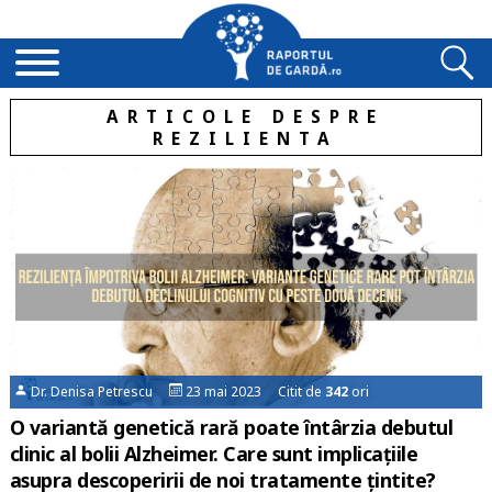
ARTICOLE DESPRE
REZILIENTA
Dr. Denisa Petrescu
23 mai 2023 Citit de
342
ori
O variantă genetică rară poate întârzia debutul
clinic al bolii Alzheimer. Care sunt implicațiile
asupra descoperirii de noi tratamente țintite?