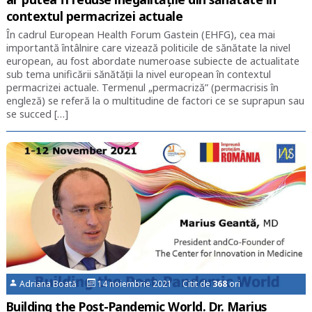
contextul permacrizei actuale
În cadrul European Health Forum Gastein (EHFG), cea mai
importantă întâlnire care vizează politicile de sănătate la nivel
european, au fost abordate numeroase subiecte de actualitate
sub tema unificării sănătății la nivel european în contextul
permacrizei actuale. Termenul „permacriză” (permacrisis în
engleză) se referă la o multitudine de factori ce se suprapun sau
se succed […]
Adriana Boată
14 noiembrie 2021 Citit de
368
ori
Building the Post-Pandemic World. Dr. Marius