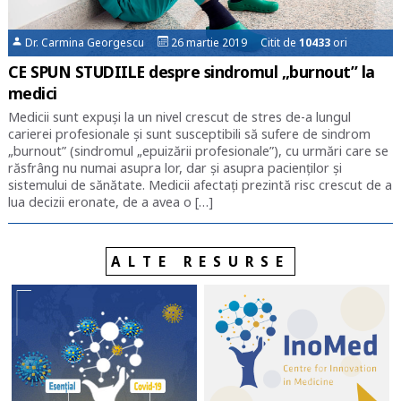
Dr. Carmina Georgescu
26 martie 2019 Citit de
10433
ori
CE SPUN STUDIILE despre sindromul „burnout” la
medici
Medicii sunt expuși la un nivel crescut de stres de-a lungul
carierei profesionale și sunt susceptibili să sufere de sindrom
„burnout” (sindromul „epuizării profesionale”), cu urmări care se
răsfrâng nu numai asupra lor, dar și asupra pacienților și
sistemului de sănătate. Medicii afectați prezintă risc crescut de a
lua decizii eronate, de a avea o […]
ALTE RESURSE