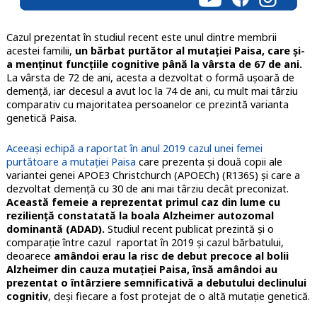
Cazul prezentat în studiul recent este unul dintre membrii
acestei familii,
un bărbat purtător al mutației Paisa, care și-
a menținut funcțiile cognitive până la vârsta de 67 de ani.
La vârsta de 72 de ani, acesta a dezvoltat o formă ușoară de
demență, iar decesul a avut loc la 74 de ani, cu mult mai târziu
comparativ cu majoritatea persoanelor ce prezintă varianta
genetică Paisa.
Aceeași echipă a raportat în anul 2019 cazul unei femei
purtătoare a mutației Paisa
care prezenta și două copii ale
variantei genei APOE3 Christchurch (APOECh) (R136S) și care a
dezvoltat demență cu 30 de ani mai târziu decât preconizat.
Această femeie a reprezentat primul caz din lume cu
reziliență constatată la boala Alzheimer autozomal
dominantă (ADAD).
Studiul recent publicat prezintă și o
comparație între cazul raportat în 2019 și cazul bărbatului,
deoarece
amândoi erau la risc de debut precoce al bolii
Alzheimer din cauza mutației Paisa, însă amândoi au
prezentat o întârziere semnificativă a debutului declinului
cognitiv
, deși fiecare a fost protejat de o altă mutație genetică.