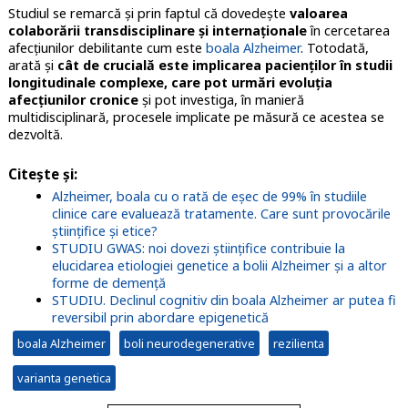
Studiul se remarcă și prin faptul că dovedește
valoarea
colaborării transdisciplinare și internaționale
în cercetarea
afecțiunilor debilitante cum este
boala Alzheimer
. Totodată,
arată și
cât de crucială este implicarea pacienților în studii
longitudinale complexe, care pot urmări evoluția
afecțiunilor cronice
și pot investiga, în manieră
multidisciplinară, procesele implicate pe măsură ce acestea se
dezvoltă.
Citește și:
Alzheimer, boala cu o rată de eșec de 99% în studiile
clinice care evaluează tratamente. Care sunt provocările
științifice și etice?
STUDIU GWAS: noi dovezi științifice contribuie la
elucidarea etiologiei genetice a bolii Alzheimer și a altor
forme de demență
STUDIU. Declinul cognitiv din boala Alzheimer ar putea fi
reversibil prin abordare epigenetică
boala Alzheimer
boli neurodegenerative
rezilienta
varianta genetica