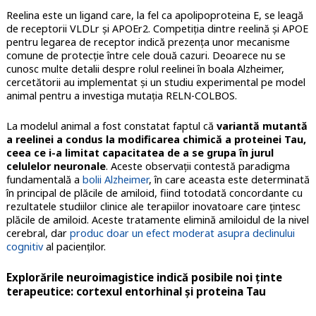
Reelina este un ligand care, la fel ca apolipoproteina E, se leagă
de receptorii VLDLr și APOEr2. Competiția dintre reelină și APOE
pentru legarea de receptor indică prezența unor mecanisme
comune de protecție între cele două cazuri. Deoarece nu se
cunosc multe detalii despre rolul reelinei în boala Alzheimer,
cercetătorii au implementat și un studiu experimental pe model
animal pentru a investiga mutația RELN-COLBOS.
La modelul animal a fost constatat faptul că
variantă mutantă
a reelinei a condus la modificarea chimică a proteinei Tau,
ceea ce i-a limitat capacitatea de a se grupa în jurul
celulelor neuronale
. Aceste observații contestă paradigma
fundamentală a
bolii Alzheimer
, în care aceasta este determinată
în principal de plăcile de amiloid, fiind totodată concordante cu
rezultatele studiilor clinice ale terapiilor inovatoare care țintesc
plăcile de amiloid. Aceste tratamente elimină amiloidul de la nivel
cerebral, dar
produc doar un efect moderat asupra declinului
cognitiv
al pacienților.
Explorările neuroimagistice indică posibile noi ținte
terapeutice: cortexul entorhinal și proteina Tau