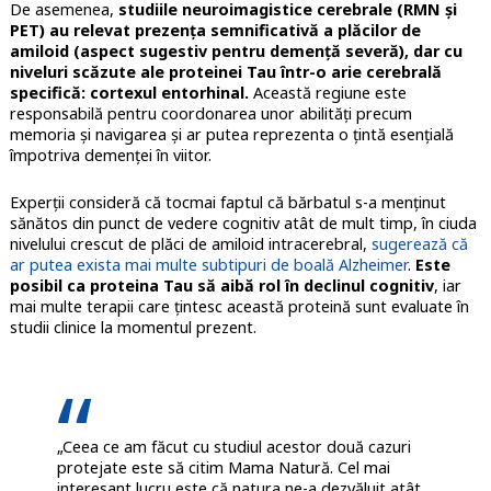
De asemenea,
studiile neuroimagistice cerebrale (RMN și
PET) au relevat prezența semnificativă a plăcilor de
amiloid (aspect sugestiv pentru demență severă), dar cu
niveluri scăzute ale proteinei Tau într-o arie cerebrală
specifică: cortexul entorhinal.
Această regiune este
responsabilă pentru coordonarea unor abilități precum
memoria și navigarea și ar putea reprezenta o țintă esențială
împotriva demenței în viitor.
Experții consideră că tocmai faptul că bărbatul s-a menținut
sănătos din punct de vedere cognitiv atât de mult timp, în ciuda
nivelului crescut de plăci de amiloid intracerebral,
sugerează că
ar putea exista mai multe subtipuri de boală Alzheimer
.
Este
posibil ca proteina Tau să aibă rol în declinul cognitiv
, iar
mai multe terapii care țintesc această proteină sunt evaluate în
studii clinice la momentul prezent.
„Ceea ce am făcut cu studiul acestor două cazuri
protejate este să citim Mama Natură. Cel mai
interesant lucru este că natura ne-a dezvăluit atât