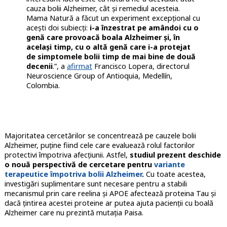
cauza bolii Alzheimer, cât și remediul acesteia.
Mama Natură a făcut un experiment excepțional cu
acești doi subiecți:
i-a înzestrat pe amândoi cu o
genă care provoacă boala Alzheimer și, în
același timp, cu o altă genă care i-a protejat
de simptomele bolii timp de mai bine de două
decenii
.”, a
afirmat
Francisco Lopera, directorul
Neuroscience Group of Antioquia, Medellín,
Colombia.
Majoritatea cercetărilor se concentrează pe cauzele bolii
Alzheimer, puține fiind cele care evaluează rolul factorilor
protectivi împotriva afecțiunii. Astfel,
studiul prezent deschide
o nouă perspectivă de cercetare pentru
variante
terapeutice împotriva bolii Alzheimer
.
Cu toate acestea,
investigări suplimentare sunt necesare pentru a stabili
mecanismul prin care reelina și APOE afectează proteina Tau și
dacă țintirea acestei proteine ar putea ajuta pacienții cu boală
Alzheimer care nu prezintă mutația Paisa.