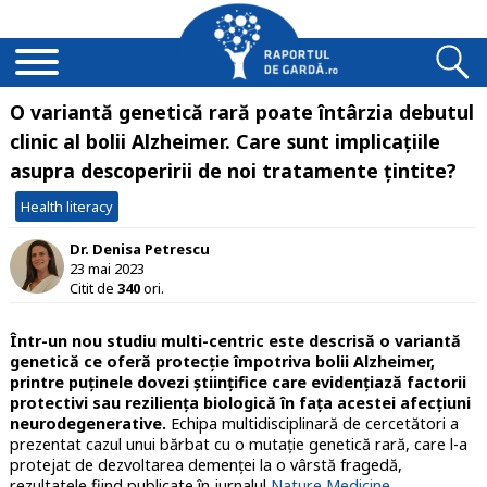
O variantă genetică rară poate întârzia debutul
clinic al bolii Alzheimer. Care sunt implicațiile
asupra descoperirii de noi tratamente țintite?
Health literacy
Dr. Denisa Petrescu
23 mai 2023
Citit de
340
ori.
Într-un nou studiu multi-centric este descrisă o variantă
genetică ce oferă protecție împotriva bolii Alzheimer,
printre puținele dovezi științifice care evidențiază factorii
protectivi sau reziliența biologică în fața acestei afecțiuni
neurodegenerative.
Echipa multidisciplinară de cercetători a
prezentat cazul unui bărbat cu o mutație genetică rară, care l-a
protejat de dezvoltarea demenței la o vârstă fragedă,
rezultatele fiind publicate în jurnalul
Nature Medicine
.