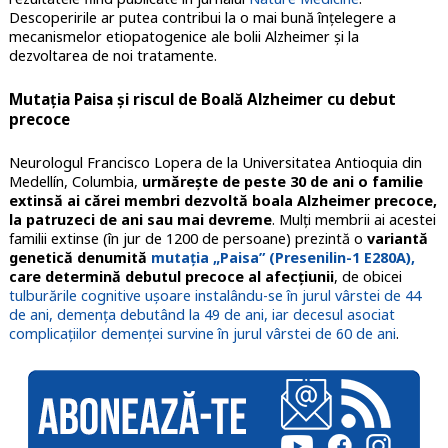
Descoperirile ar putea contribui la o mai bună înțelegere a
mecanismelor etiopatogenice ale bolii Alzheimer și la
dezvoltarea de noi tratamente.
Mutația Paisa și riscul de Boală Alzheimer cu debut
precoce
Neurologul Francisco Lopera de la Universitatea Antioquia din
Medellín, Columbia,
urmărește de peste 30 de ani o familie
extinsă ai cărei membri dezvoltă boala Alzheimer precoce,
la patruzeci de ani sau mai devreme
. Mulți membrii ai acestei
familii extinse (în jur de 1200 de persoane) prezintă o
variantă
genetică denumită
mutația „Paisa” (Presenilin-1 E280A),
care determină debutul precoce al afecțiunii
, de obicei
tulburările cognitive ușoare instalându-se în jurul vârstei de 44
de ani, demența debutând la 49 de ani, iar decesul asociat
complicațiilor demenței survine în jurul vârstei de 60 de ani
.