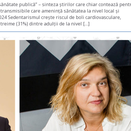
sănătate publică” – sinteza știrilor care chiar contează pent
netransmisibile care amenință sănătatea la nivel local și
024 Sedentarismul crește riscul de boli cardiovasculare,
reime (31%) dintre adulții de la nivel […]