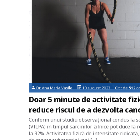
Dr. Ana Maria Vasile
10 august 2023 Citit de
512
or
Doar 5 minute de activitate fizi
reduce riscul de a dezvolta can
Conform unui studiu observațional condus la sca
(VILPA) în timpul sarcinilor zilnice pot duce la
la 32%. Activitatea fizică de intensitate ridicată