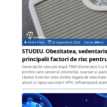
Andra Păun
23 septembrie 2024 Citit de
209
ori
STUDIU. Obezitatea, sedentaris
principalii factori de risc pentr
Generațiile născute după 1960 (Generația X și Mi
printre care cancerul colorectal, ovarian și pan
rândul tinerilor este strâns legată de obezitate 
alcool și lipsa vaccinării HPV, influențează aces