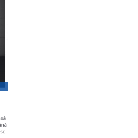
nsă
până
isc