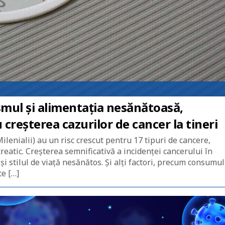
mul și alimentația nesănătoasă,
u creșterea cazurilor de cancer la tineri
lenialii) au un risc crescut pentru 17 tipuri de cancere,
creatic. Creșterea semnificativă a incidenței cancerului în
și stilul de viață nesănătos. Și alți factori, precum consumul
te […]