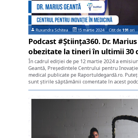
Ruxandra Schitea
15 martie 2024 Citit de
191
ori
Podcast #Știința360. Dr. Marius
obezitate la tineri în ultimii 30 
În cadrul ediției de pe 12 martie 2024 a emisiu
Geantă, Președintele Centrului pentru Inovație
medical publicate pe Raportuldegardă.ro. Puteți 
sunt știrile săptămânii comentate în acest podc