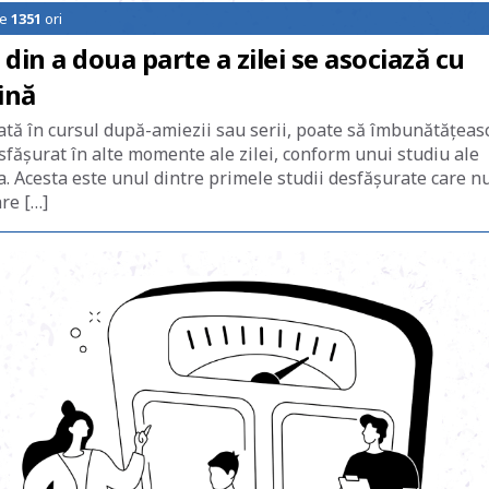
de
1351
ori
in a doua parte a zilei se asociază cu
ină
uată în cursul după-amiezii sau serii, poate să îmbunătăţeas
esfăşurat în alte momente ale zilei, conform unui studiu ale
a. Acesta este unul dintre primele studii desfăşurate care nu
re […]