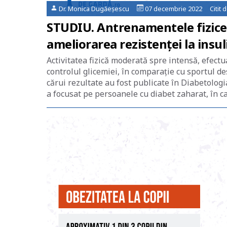
Dr. Monica Dugăeșescu
07 decembrie 2022 Citit 
STUDIU. Antrenamentele fizice d
ameliorarea rezistenţei la insul
Activitatea fizică moderată spre intensă, efect
controlul glicemiei, în comparaţie cu sportul d
cărui rezultate au fost publicate în Diabetologi
a focusat pe persoanele cu diabet zaharat, în ca