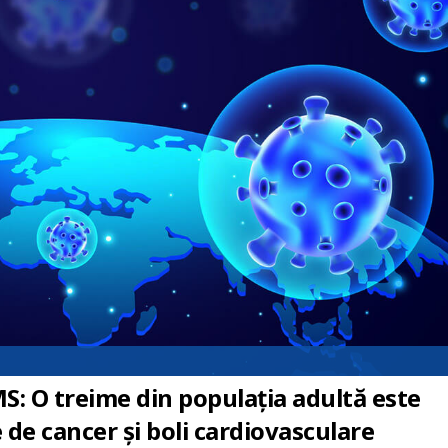
MS: O treime din populația adultă este
de cancer și boli cardiovasculare