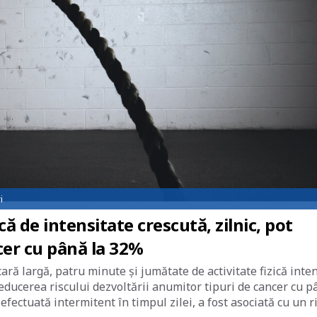
i
că de intensitate crescută, zilnic, pot
cer cu până la 32%
ră largă, patru minute și jumătate de activitate fizică inte
 reducerea riscului dezvoltării anumitor tipuri de cancer cu 
, efectuată intermitent în timpul zilei, a fost asociată cu un r