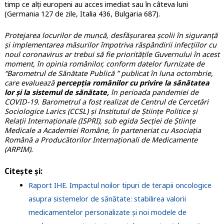
timp ce alți europeni au acces imediat sau în câteva luni
(Germania 127 de zile, Italia 436, Bulgaria 687).
Protejarea locurilor de muncă, desfășurarea școlii în siguranță
și implementarea măsurilor împotriva răspândirii infecțiilor cu
noul coronavirus ar trebui să fie prioritățile Guvernului în acest
moment, în opinia românilor, conform datelor furnizate de
“Barometrul de Sănătate Publică ” publicat în luna octombrie,
care evaluează
percepția românilor cu privire la sănătatea
lor și la sistemul de sănătate,
în perioada pandemiei de
COVID-19. Barometrul a fost realizat de Centrul de Cercetări
Sociologice Larics (CCSL) și Institutul de Științe Politice și
Relații Internaționale (ISPRI), sub egida Secției de Științe
Medicale a Academiei Române, în parteneriat cu Asociația
Română a Producătorilor Internaționali de Medicamente
(ARPIM).
Citește și:
Raport IHE. Impactul noilor tipuri de terapii oncologice
asupra sistemelor de sănătate: stabilirea valorii
medicamentelor personalizate și noi modele de