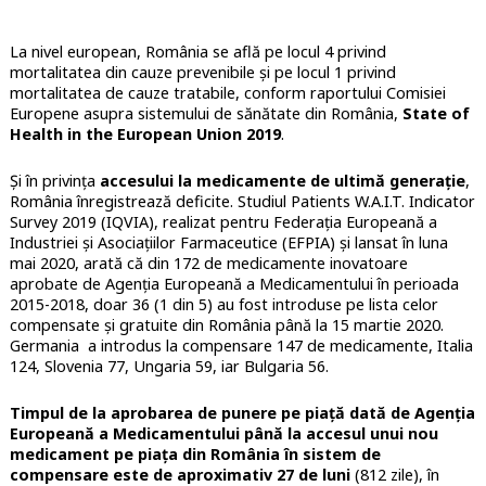
La nivel european, România se află pe locul 4 privind
mortalitatea din cauze prevenibile și pe locul 1 privind
mortalitatea de cauze tratabile, conform raportului Comisiei
Europene asupra sistemului de sănătate din România,
State of
Health in the European Union 2019
.
Și în privința
accesului la medicamente de ultimă generație
,
România înregistrează deficite. Studiul Patients W.A.I.T. Indicator
Survey 2019 (IQVIA), realizat pentru Federaţia Europeană a
Industriei şi Asociaţiilor Farmaceutice (EFPIA) și lansat în luna
mai 2020, arată că din 172 de medicamente inovatoare
aprobate de Agenția Europeană a Medicamentului în perioada
2015-2018, doar 36 (1 din 5) au fost introduse pe lista celor
compensate și gratuite din România până la 15 martie 2020.
Germania a introdus la compensare 147 de medicamente, Italia
124, Slovenia 77, Ungaria 59, iar Bulgaria 56.
Timpul de la aprobarea de punere pe piață dată de Agenția
Europeană a Medicamentului până la accesul unui nou
medicament pe piața din România în sistem de
compensare este de aproximativ 27 de luni
(812 zile), în