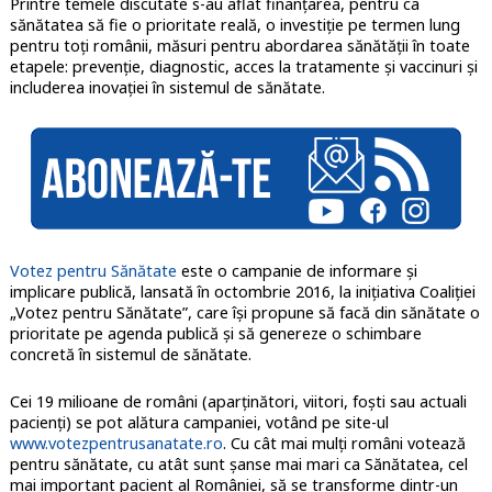
Printre temele discutate s-au aflat finanțarea, pentru ca
sănătatea să fie o prioritate reală, o investiție pe termen lung
pentru toți românii, măsuri pentru abordarea sănătății în toate
etapele: prevenție, diagnostic, acces la tratamente și vaccinuri și
includerea inovației în sistemul de sănătate.
Votez pentru Sănătate
este o campanie de informare și
implicare publică, lansată în octombrie 2016, la iniţiativa Coaliţiei
„Votez pentru Sănătate”, care își propune să facă din sănătate o
prioritate pe agenda publică și să genereze o schimbare
concretă în sistemul de sănătate.
Cei 19 milioane de români (aparţinători, viitori, foști sau actuali
pacienți) se pot alătura campaniei, votând pe site-ul
www.votezpentrusanatate.ro
. Cu cât mai mulți români votează
pentru sănătate, cu atât sunt șanse mai mari ca Sănătatea, cel
mai important pacient al României, să se transforme dintr-un