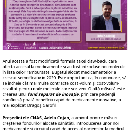
Anul acesta a fost modificată formula taxei claw-back, care
afecta accesul la medicamente și au fost introduse noi molecule
în lista celor rambursate. Bugetul alocat medicamentelor a
crescut semnificativ în 2020. Este important ca, în continuare, să
se încheie
cât mai multe contracte cost-volum și cost-volum-
rezultat pentru noile molecule care vor veni. O altă măsură este
crearea unui
fond separat de inovație
, prin care pacienții
români să poată beneficia rapid de medicamente inovative, a
mai explicat Dragoș Garofil.
Președintele CNAS, Adela Cojan
, a amintit printre măsuri
creșterea fondurilor alocate sănătății, introducerea unor noi
medicamente și circuitul rapid de acces al pacienților la medicul