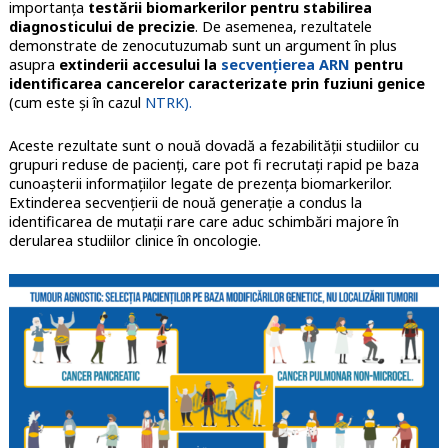
importanța
testării biomarkerilor pentru stabilirea
diagnosticului de precizie
. De asemenea, rezultatele
demonstrate de zenocutuzumab sunt un argument în plus
asupra
extinderii accesului la
secvențierea ARN
pentru
identificarea cancerelor caracterizate prin fuziuni genice
(cum este și în cazul
NTRK).
Aceste rezultate sunt o nouă dovadă a fezabilității studiilor cu
grupuri reduse de pacienți, care pot fi recrutați rapid pe baza
cunoașterii informațiilor legate de prezența biomarkerilor.
Extinderea secvențierii de nouă generație a condus la
identificarea de mutații rare care aduc schimbări majore în
derularea studiilor clinice în oncologie.