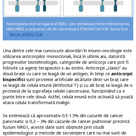
Neuregulina este un ligand al HER3, care stimulează heterodimerizarea
HER2/HER3 și activarea căii de semnalizare PI3K/AKT/mTOR. Sursa foto
–
Merus, eNRGy Trial
Una dintre cele mai cunoscute abordări în imuno-oncologie este
utilizarea anticorpilor monoclonali, însă în ultimii ani, datorită
progreselor biotehnologiei, categoriile de anticorpi care pot fi
folosite ca agenți terapeutici s-au extins. Anticorpii „clasici” au
două brațe cu care se leagă de un antigen, în timp ce
anticorpii
bispecifici
sunt proteine artificiale alcătuite dintr-un braț care
se leagă de celula imună (limfocitul T) și cu alt braț se leagă de o
proteină de la suprafața celulei canceroase, funcționând ca o
punte între cele două. Astfel, celula imună este activată să poată
ataca celula transformată malign.
Se estimează că aproximativ 0.5-1.5% din cazurile de cancer
pancreatic și 0,3 – 3% din cazurile de cancer pulmonar prezintă
fuziuni NRG1, aceste date sunt obținute prin studii
epidemiologice și metode de secvențiere care nu mai sunt de