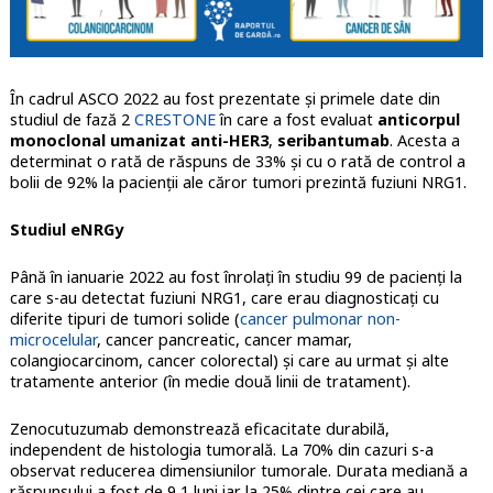
În cadrul ASCO 2022 au fost prezentate și primele date din
studiul de fază 2
CRESTONE
în care a fost evaluat
anticorpul
monoclonal umanizat anti-HER3
,
seribantumab
. Acesta a
determinat o rată de răspuns de 33% și cu o rată de control a
bolii de 92% la pacienții ale căror tumori prezintă fuziuni NRG1.
Studiul eNRGy
Până în ianuarie 2022 au fost înrolați în studiu 99 de pacienți la
care s-au detectat fuziuni NRG1, care erau diagnosticați cu
diferite tipuri de tumori solide (
cancer pulmonar non-
microcelular
, cancer pancreatic, cancer mamar,
colangiocarcinom, cancer colorectal) și care au urmat și alte
tratamente anterior (în medie două linii de tratament).
Zenocutuzumab demonstrează eficacitate durabilă,
independent de histologia tumorală. La 70% din cazuri s-a
observat reducerea dimensiunilor tumorale. Durata mediană a
răspunsului a fost de 9,1 luni iar la 25% dintre cei care au