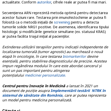
actualitate. Conform
autorilor
, cifrele reale ar putea fi mai mari.
Secvențierea ARN reprezintă metoda optimă pentru detectarea
acestor fuziuni rare. Testarea prin imunohistochimie ar putea fi
folosită ca o metodă inițială de
screening
pentru a detecta
tumorile solide NRG1 pozitive. De asemenea, identificarea tipului
histologic și modificările genetice simultane (ex. statusul KRAS)
ar putea facilita triajul inițial al pacienților.
Extinderea utilizării terapiilor pentru indicații independente de
localizarea tumorală (tumor agnostic) au marchează o nouă
etapă în oncologie, în care testarea
biomarkerilor
devine
esențială, pentru stabilirea diagnosticului de precizie. Acestea
impun regândirea modului în care este abordat cancerul și
sunt un pas important pentru atingerea
potențialului
medicinei personalizate.
Centrul pentru Inovație în Medicină
a lansat în 2021 un
document de poziție asupra
Implementării testării NTRK în
sistemul de sănătate din România,
care ar putea reprezenta
un model pentru medicina personalizată.
Citește și