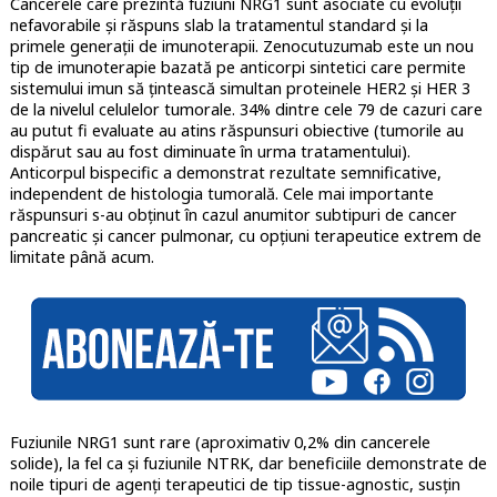
Cancerele care prezintă fuziuni NRG1 sunt asociate cu evoluții
nefavorabile și răspuns slab la tratamentul standard și la
primele generații de imunoterapii. Zenocutuzumab este un nou
tip de imunoterapie bazată pe anticorpi sintetici care permite
sistemului imun să țintească simultan proteinele HER2 și HER 3
de la nivelul celulelor tumorale. 34% dintre cele 79 de cazuri care
au putut fi evaluate au atins răspunsuri obiective (tumorile au
dispărut sau au fost diminuate în urma tratamentului).
Anticorpul bispecific a demonstrat rezultate semnificative,
independent de histologia tumorală. Cele mai importante
răspunsuri s-au obținut în cazul anumitor subtipuri de cancer
pancreatic și cancer pulmonar, cu opțiuni terapeutice extrem de
limitate până acum.
Fuziunile NRG1 sunt rare (aproximativ 0,2% din cancerele
solide), la fel ca și fuziunile NTRK, dar beneficiile demonstrate de
noile tipuri de agenți terapeutici de tip tissue-agnostic, susțin