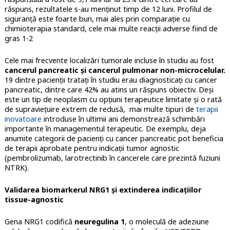
răspuns, rezultatele s-au menținut timp de 12 luni. Profilul de
siguranță este foarte bun, mai ales prin comparație cu
chimioterapia standard, cele mai multe reacții adverse fiind de
gras 1-2
Cele mai frecvente localizări tumorale incluse în studiu au fost
cancerul pancreatic și cancerul pulmonar non-microcelular.
19 dintre pacienții tratați în studiu erau diagnosticați cu cancer
pancreatic, dintre care 42% au atins un răspuns obiectiv. Deși
este un tip de neoplasm cu opțiuni terapeutice limitate și o rată
de supraviețuire extrem de redusă, mai multe tipuri de
terapii
inovatoare
introduse în ultimii ani demonstrează schimbări
importante în managementul terapeutic. De exemplu, deja
anumite categorii de pacienți cu cancer pancreatic pot beneficia
de terapii aprobate pentru indicații tumor agnostic
(pembrolizumab, larotrectinib în cancerele care prezintă fuziuni
NTRK).
Validarea biomarkerul NRG1 și extinderea indicațiilor
tissue-agnostic
Gena NRG1 codifică
neuregulina 1
, o moleculă de adeziune