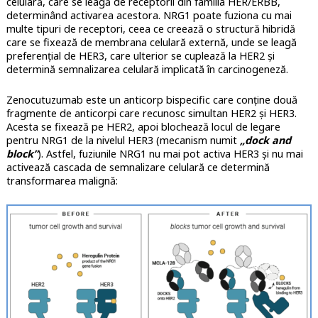
celulară, care se leagă de receptorii din familia HER/ERBB,
determinând activarea acestora. NRG1 poate fuziona cu mai
multe tipuri de receptori, ceea ce creează o structură hibridă
care se fixează de membrana celulară externă, unde se leagă
preferențial de HER3, care ulterior se cuplează la HER2 și
determină semnalizarea celulară implicată în carcinogeneză.
Zenocutuzumab este un anticorp bispecific care conține două
fragmente de anticorpi care recunosc simultan HER2 și HER3.
Acesta se fixează pe HER2, apoi blochează locul de legare
pentru NRG1 de la nivelul HER3 (mecanism numit
„dock and
block”
). Astfel, fuziunile NRG1 nu mai pot activa HER3 și nu mai
activează cascada de semnalizare celulară ce determină
transformarea malignă: