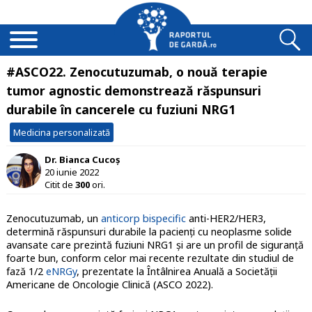
#ASCO22. Zenocutuzumab, o nouă terapie
tumor agnostic demonstrează răspunsuri
durabile în cancerele cu fuziuni NRG1
Medicina personalizată
Dr. Bianca Cucoș
20 iunie 2022
Citit de
300
ori.
Zenocutuzumab, un
anticorp bispecific
anti-HER2/HER3,
determină răspunsuri durabile la pacienți cu neoplasme solide
avansate care prezintă fuziuni NRG1 și are un profil de siguranță
foarte bun, conform celor mai recente rezultate din studiul de
fază 1/2
eNRGy
, prezentate la Întâlnirea Anuală a Societății
Americane de Oncologie Clinică (ASCO 2022).