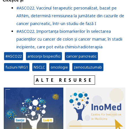
#ASCO22. Vaccinul terapeutic personalizat, bazat pe
ARNm, determină remisiunea la jumătate din cazurile de
cancer pancreatic, într-un studiu de fază I
#ASCO22. Importanța biomarkerilor în selectarea
pacienților cu cancer de colon și cancer mamar, în stadii
incipiente, care pot evita chimio/radioterapia
#ASCO22
anticorpi bispecifici
cancer pancreatic
fuziuni NRG1
NSCLC
oncologie
zenocutuzumab
ALTE RESURSE