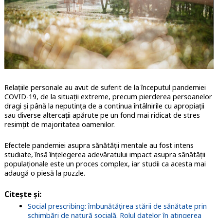
Relațiile personale au avut de suferit de la începutul pandemiei
COVID-19, de la situații extreme, precum pierderea persoanelor
dragi și până la neputința de a continua întâlnirile cu apropiații
sau diverse altercații apărute pe un fond mai ridicat de stres
resimțit de majoritatea oamenilor.
Efectele pandemiei asupra sănătății mentale au fost intens
studiate, însă înțelegerea adevăratului impact asupra sănătății
populaționale este un proces complex, iar studii ca acesta mai
adaugă o piesă la puzzle.
Citește și:
Social prescribing: îmbunătățirea stării de sănătate prin
schimbări de natură socială. Rolul datelor în atingerea