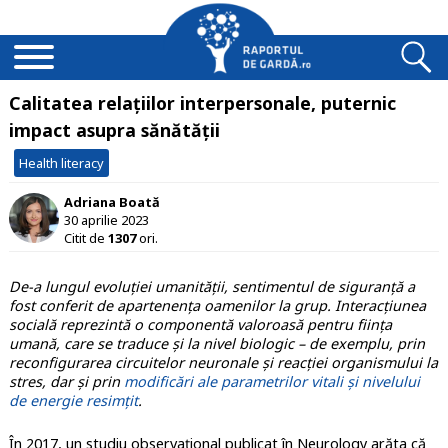
Calitatea relațiilor interpersonale, puternic
impact asupra sănătății
Health literacy
Adriana Boată
30 aprilie 2023
Citit de
1307
ori.
De-a lungul evoluției umanității, sentimentul de siguranță a
fost conferit de apartenența oamenilor la grup. Interacțiunea
socială reprezintă o componentă valoroasă pentru ființa
umană, care se traduce și la nivel biologic – de exemplu, prin
reconfigurarea circuitelor neuronale și reacției organismului la
stres, dar și prin
modificări ale parametrilor vitali și nivelului
de energie resimțit
.
În 2017, un studiu observațional publicat în Neurology arăta că