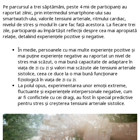
Pe parcursul a trei săptămâni, peste 4 mii de participanți au
raportat zilnic, prin intermediul smartphone-ului sau
smartwatch-ului, valorile tensiunii arteriale, ritmului cardiac,
nivelul de stres și modul în care fac față acestora. La fiecare trei
zile, participanții au împărtășit reflecții despre cea mai apropiată
relație, detaliind experiențele pozitive și negative.
În medie, persoanele cu mai multe experiențe pozitive și
mai puține experiențe negative au raportat un nivel de
stres mai scăzut, o mai bună capacitate de adaptare în
viața de zi cu zi și valori mai scăzute ale tensiunii arteriale
sistolice, ceea ce duce la o mai bună funcționare
fiziologică în viața de zi cu zi.
La polul opus, experimentarea unor emoții extreme,
fluctuante și experiențele interpersonale negative, cum
ar fi conflictele cu cei dragi, au fost în special predictive
pentru stres și creșterea tensiunii arteriale sistolice.