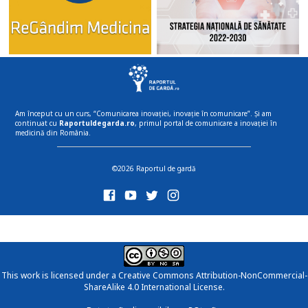
Am început cu un curs, “Comunicarea inovației, inovație în comunicare”. Și am
continuat cu
Raportuldegarda.ro
, primul portal de comunicare a inovației în
medicină din România.
©2026 Raportul de gardă
This work is licensed under a
Creative Commons Attribution-NonCommercial-
ShareAlike 4.0 International License
.