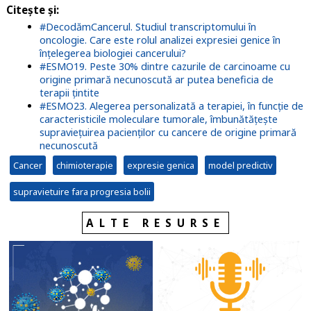
Citeşte şi
:
#DecodămCancerul. Studiul transcriptomului în
oncologie. Care este rolul analizei expresiei genice în
înțelegerea biologiei cancerului?
#ESMO19. Peste 30% dintre cazurile de carcinoame cu
origine primară necunoscută ar putea beneficia de
terapii țintite
#ESMO23. Alegerea personalizată a terapiei, în funcție de
caracteristicile moleculare tumorale, îmbunătăţeşte
supravieţuirea pacienților cu cancere de origine primară
necunoscută
Cancer
chimioterapie
expresie genica
model predictiv
supravietuire fara progresia bolii
ALTE RESURSE