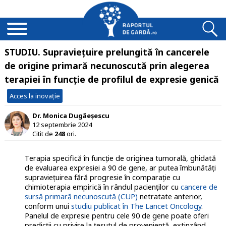
STUDIU. Supraviețuire prelungită în cancerele
de origine primară necunoscută prin alegerea
terapiei în funcție de profilul de expresie genică
Acces la inovație
Dr. Monica Dugăeșescu
12 septembrie 2024
Citit de
248
ori.
Terapia specifică în funcţie de originea tumorală, ghidată
de evaluarea expresiei a 90 de gene, ar putea îmbunătăți
supraviețuirea fără progresie în comparație cu
chimioterapia empirică în rândul pacienților cu
cancere de
sursă primară necunoscută (CUP)
netratate anterior,
conform unui
studiu publicat în The Lancet Oncology
.
Panelul de expresie pentru cele 90 de gene poate oferi
predicţii cu privire la ţesutul de provenienţă, extinzând