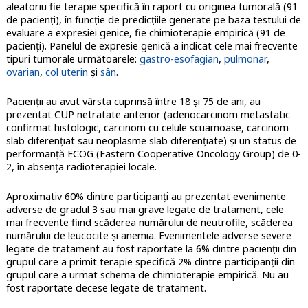
aleatoriu fie terapie specifică în raport cu originea tumorală (91
de pacienţi), în funcţie de predicţiile generate pe baza testului de
evaluare a expresiei genice, fie chimioterapie empirică (91 de
pacienţi). Panelul de expresie genică a indicat cele mai frecvente
tipuri tumorale următoarele:
gastro-esofagian
,
pulmonar
,
ovarian
,
col uterin
şi
sân
.
Pacienţii au avut vârsta cuprinsă între 18 și 75 de ani, au
prezentat CUP netratate anterior (adenocarcinom metastatic
confirmat histologic, carcinom cu celule scuamoase, carcinom
slab diferențiat sau neoplasme slab diferențiate) și un status de
performanță ECOG (Eastern Cooperative Oncology Group) de 0-
2, în absenţa radioterapiei locale.
Aproximativ 60% dintre participanţi au prezentat evenimente
adverse de gradul 3 sau mai grave legate de tratament, cele
mai frecvente fiind scăderea numărului de neutrofile, scăderea
numărului de leucocite și anemia. Evenimentele adverse severe
legate de tratament au fost raportate la 6% dintre pacienții din
grupul care a primit terapie specifică 2% dintre participanţii din
grupul care a urmat schema de chimioterapie empirică. Nu au
fost raportate decese legate de tratament.