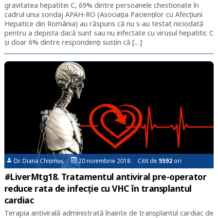
gravitatea hepatitei C, 69% dintre persoanele chestionate în
cadrul unui sondaj APAH-RO (Asociația Pacienților cu Afecțiuni
Hepatice din România) au răspuns că nu s-au testat niciodată
pentru a depista dacă sunt sau nu infectate cu virusul hepatitic C
și doar 6% dintre respondenți susțin că […]
Dr. Diana Chițimuș
20 noiembrie 2018 Citit de
5592
ori
#LiverMtg18. Tratamentul antiviral pre-operator
reduce rata de infecție cu VHC în transplantul
cardiac
Terapia antivirală administrată înainte de transplantul cardiac de