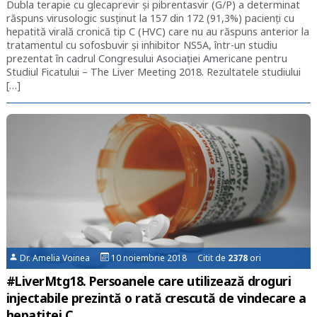
Dubla terapie cu glecaprevir și pibrentasvir (G/P) a determinat
răspuns virusologic susținut la 157 din 172 (91,3%) pacienți cu
hepatită virală cronică tip C (HVC) care nu au răspuns anterior la
tratamentul cu sofosbuvir și inhibitor NS5A, într-un studiu
prezentat în cadrul Congresului Asociației Americane pentru
Studiul Ficatului – The Liver Meeting 2018. Rezultatele studiului
[…]
Dr. Amelia Voinea
10 noiembrie 2018 Citit de
2378
ori
#LiverMtg18. Persoanele care utilizează droguri
injectabile prezintă o rată crescută de vindecare a
hepatitei C