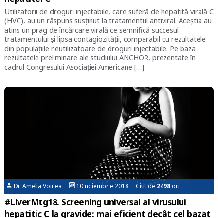
Utilizatorii de droguri injectabile, care suferă de hepatită virală C
(HVC), au un răspuns susținut la tratamentul antiviral. Aceștia au
atins un prag de încărcare virală ce semnifică succesul
tratamentului și lipsa contagiozității, comparabil cu rezultatele
din populațiile neutilizatoare de droguri injectabile. Pe baza
rezultatele preliminare ale studiului ANCHOR, prezentate în
cadrul Congresului Asociației Americane […]
Dr. Amelia Voinea
10 noiembrie 2018 Citit de
2498
ori
#LiverMtg18. Screening universal al virusului
hepatitic C la gravide: mai eficient decât cel bazat