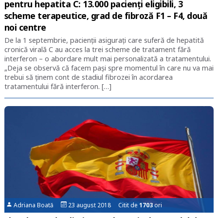
pentru hepatita C: 13.000 pacienți eligibili, 3
scheme terapeutice, grad de fibroză F1 – F4, două
noi centre
De la 1 septembrie, pacienții asigurați care suferă de hepatită
cronică virală C au acces la trei scheme de tratament fără
interferon – o abordare mult mai personalizată a tratamentului.
„Deja se observă că facem pași spre momentul în care nu va mai
trebui să ţinem cont de stadiul fibrozei în acordarea
tratamentului fără interferon. […]
Adriana Boată
23 august 2018 Citit de
1703
ori