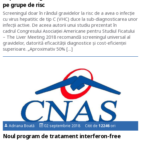
pe grupe de risc
Screeningul doar în rândul gravidelor la risc de a avea o infecție
cu virus hepatitic de tip C (VHC) duce la sub-diagnosticarea unor
infecții active. De aceea autorii unui studiu prezentat în
cadrul Congresului Asociației Americane pentru Studiul Ficatului
– The Liver Meeting 2018 recomandă screeningul universal al
gravidelor, datorită eficacității diagnostice și cost-eficienței
superioare. „Aproximativ 50% […]
Adriana Boată
02 septembrie 2018 Citit de
12246
ori
Noul program de tratament interferon-free