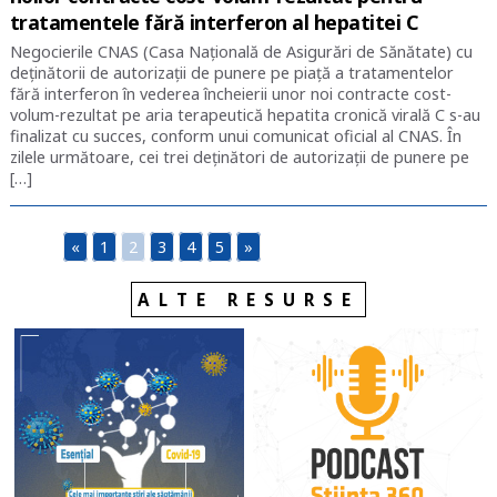
tratamentele fără interferon al hepatitei C
Negocierile CNAS (Casa Națională de Asigurări de Sănătate) cu
deținătorii de autorizații de punere pe piață a tratamentelor
fără interferon în vederea încheierii unor noi contracte cost-
volum-rezultat pe aria terapeutică hepatita cronică virală C s-au
finalizat cu succes, conform unui comunicat oficial al CNAS. În
zilele următoare, cei trei deținători de autorizații de punere pe
[…]
«
1
2
3
4
5
»
ALTE RESURSE