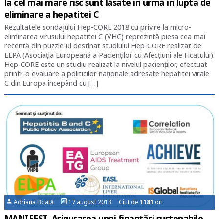
la cel mai mare risc sunt lăsate în urmă în lupta de
eliminare a hepatitei C
Rezultatele sondajului Hep-CORE 2018 cu privire la micro-
eliminarea virusului hepatitei C (VHC) reprezintă piesa cea mai
recentă din puzzle-ul destinat studiului Hep-CORE realizat de
ELPA (Asociaţia Europeană a Pacienţilor cu Afecţiuni ale Ficatului).
Hep-CORE este un studiu realizat la nivelul pacienţilor, efectuat
printr-o evaluare a politicilor naţionale adresate hepatitei virale
C din Europa începând cu […]
Adriana Boată
17 august 2018 Citit de
1181
ori
MANIFEST. Asigurarea unei finanțări sustenabile