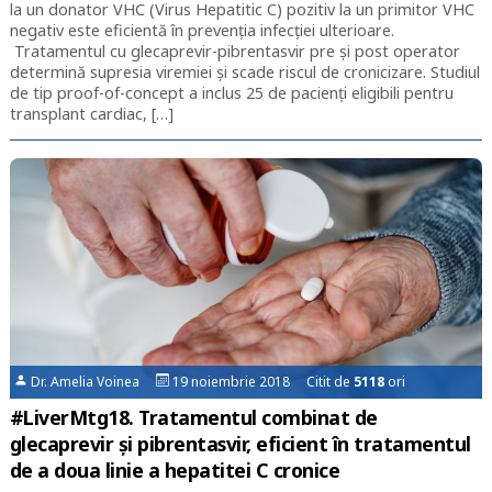
la un donator VHC (Virus Hepatitic C) pozitiv la un primitor VHC
negativ este eficientă în prevenția infecției ulterioare.
Tratamentul cu glecaprevir-pibrentasvir pre și post operator
determină supresia viremiei și scade riscul de cronicizare. Studiul
de tip proof-of-concept a inclus 25 de pacienți eligibili pentru
transplant cardiac, […]
Dr. Amelia Voinea
19 noiembrie 2018 Citit de
5118
ori
#LiverMtg18. Tratamentul combinat de
glecaprevir și pibrentasvir, eficient în tratamentul
de a doua linie a hepatitei C cronice