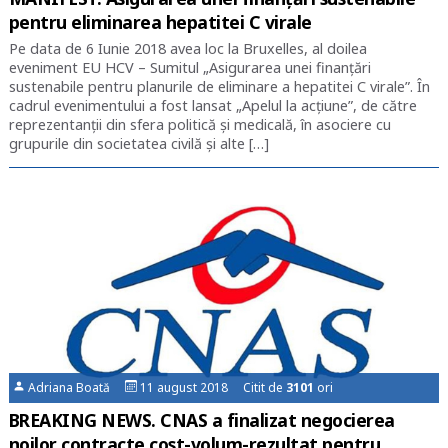
pentru eliminarea hepatitei C virale
Pe data de 6 Iunie 2018 avea loc la Bruxelles, al doilea
eveniment EU HCV – Sumitul „Asigurarea unei finanțări
sustenabile pentru planurile de eliminare a hepatitei C virale”. În
cadrul evenimentului a fost lansat „Apelul la acțiune”, de către
reprezentanții din sfera politică și medicală, în asociere cu
grupurile din societatea civilă și alte […]
Adriana Boată
11 august 2018 Citit de
3101
ori
BREAKING NEWS. CNAS a finalizat negocierea
noilor contracte cost-volum-rezultat pentru