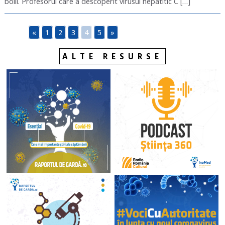
bolii. Profesorul care a descoperit virusul hepatitic C […]
«
1
2
3
4
5
»
ALTE RESURSE