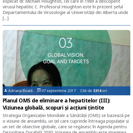
explicat dr. Michael Houghton, cel care în 1989 a descoperit
virusul hepatitic C. Profesorul Houghton este în prezent șeful
Departamentului de Virusologie al Universității din Alberta unde
[…]
Adriana Boată
07 septembrie 2017 Citit de
3314
ori
Planul OMS de eliminare a hepatitelor (III):
Viziunea globală, scopuri și acțiuni țintite
Strategia Organizației Mondiale a Sănătății (OMS) se bazează pe
o viziune de ansamblu, un țel care cuprinde întreaga populație și
un set de obiective globale, care se regăsesc în Agenda pentru
Dezvoltare Durabilă 2030. Viziunea de ansamblu este imaginea