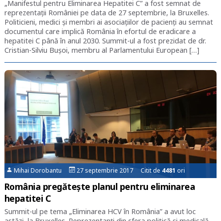
„Manifestul pentru Eliminarea Hepatitei C” a fost semnat de
reprezentații României pe data de 27 septembrie, la Bruxelles.
Politicieni, medici și membri ai asociațiilor de pacienți au semnat
documentul care implică România în efortul de eradicare a
hepatitei C până în anul 2030. Summit-ul a fost prezidat de dr.
Cristian-Silviu Buşoi, membru al Parlamentului European […]
Mihai Dorobantu
27 septembrie 2017 Citit de
4481
ori
România pregătește planul pentru eliminarea
hepatitei C
Summit-ul pe tema „Eliminarea HCV în România” a avut loc
astăzi, la Bruxelles. Reprezentanți din sfera politică și medicală