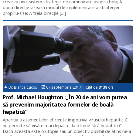
crearea unui sistem strategic de comunicare asupra bolii; A
doua direcție vizează modul de implementare a strategiei
propriu-zise; A treia direcție […]
Dr. Bianca Cucoș
07 septembrie 2017 Citit de
3138
ori
Prof. Michael Houghton :„În 20 de ani vom putea
să prevenim majoritatea formelor de boală
hepatică”
Apariția tratamentelor eficiente împotriva virusului hepatitic C
ne permite să visăm mai departe, la o lume fără hepatita C.
Dacă aceasta este o utopie sau un obiectiv posibil de atins ne-a