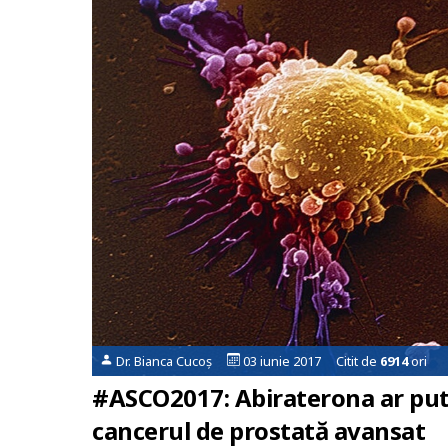
Dr. Bianca Cucoș
03 iunie 2017 Citit de
6914
ori
#ASCO2017: Abiraterona ar pute
cancerul de prostată avansat