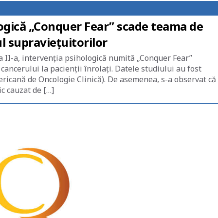
ogică „Conquer Fear” scade teama de
l supraviețuitorilor
 a II-a, intervenția psihologică numită „Conquer Fear”
ancerului la pacienții înrolați. Datele studiului au fost
ricană de Oncologie Clinică). De asemenea, s-a observat că
ic cauzat de […]