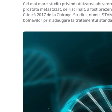
Cel mai mare studiu privind utilizarea abiratero
prostată metastazat, de risc înalt, a fost prez
Clinică 2017 de la Chicago. Studiul, numit STA
bolnavilor prin adăugare la tratamentul standar