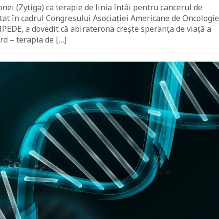
nei (Zytiga) ca terapie de linia întâi pentru cancerul de
entat în cadrul Congresului Asociației Americane de Oncologie
MPEDE, a dovedit că abiraterona crește speranța de viață a
d – terapia de […]