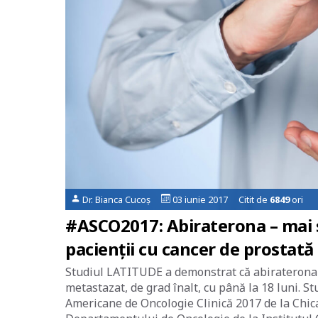
Dr. Bianca Cucoș
03 iunie 2017 Citit de
6849
ori
#ASCO2017: Abiraterona – mai sig
pacienții cu cancer de prostată
Studiul LATITUDE a demonstrat că abiraterona 
metastazat, de grad înalt, cu până la 18 luni. St
Americane de Oncologie Clinică 2017 de la Chicag