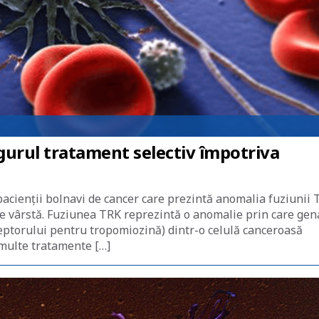
gurul tratament selectiv împotriva
acienții bolnavi de cancer care prezintă anomalia fuziunii
de vârstă. Fuziunea TRK reprezintă o anomalie prin care gen
ptorului pentru tropomiozină) dintr-o celulă canceroasă
 multe tratamente […]