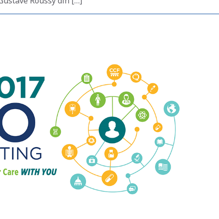
Gustave Roussy din […]