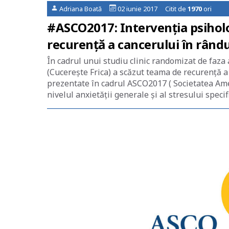
Adriana Boată
02 iunie 2017 Citit de
1970
ori
#ASCO2017: Intervenția psihol
recurență a cancerului în rându
În cadrul unui studiu clinic randomizat de faza
(Cucerește Frica) a scăzut teama de recurență a c
prezentate în cadrul ASCO2017 ( Societatea Ame
nivelul anxietății generale și al stresului specif