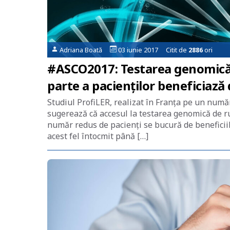
Adriana Boată
03 iunie 2017 Citit de
2886
ori
#ASCO2017: Testarea genomică d
parte a pacienților beneficiază
Studiul ProfiLER, realizat în Franța pe un numă
sugerează că accesul la testarea genomică de ru
număr redus de pacienți se bucură de beneficiile 
acest fel întocmit până […]